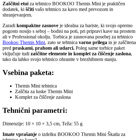
Zaščitni etui
za tehtnico BOOKOO Themis Mini je praktičen
dodatek, ki
ščiti
vašo tehtnico za kavo med prevozom in
shranjevanjem.
Zaradi
kompaktne zasnove
je idealna za bariste, ki svojo opremo
pogosto nosijo s seboj – bodisi na poti, pri pripravi kave na prostem
ali v Professional okolju. Torbica je zasnovana posebej za tehtnico
Bookoo Themis Mini
, zato se tehtnica
varno prilega
in je zaščitena
pred
praskami, prahom ali udarci.
Poleg same torbice paket
vključuje tudi
zaščitne elemente in komplet za čiščenje zaslona
,
tako da lahko svojo tehtnico ohranite v brezhibnem stanju.
Vsebina paketa:
Themis Mini tehtnica
Zaščita za luske Themis Mini
Komplet za čiščenje zaslona
Tehnični parametri:
Dimenzije: 10 × 10 × 3,5 cm, Teža: 55 g
Imate vprašanje
o izdelku BOOKOO Themis Mini Škatla za
tehtnico za kavo?