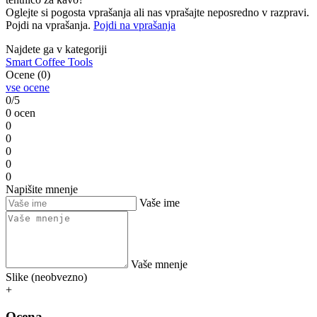
Oglejte si pogosta vprašanja ali nas vprašajte neposredno v razpravi.
Pojdi na vprašanja.
Pojdi na vprašanja
Najdete ga v kategoriji
Smart Coffee Tools
Ocene (0)
vse ocene
0/5
0 ocen
0
0
0
0
0
Napišite mnenje
Vaše ime
Vaše mnenje
Slike (neobvezno)
+
Ocena