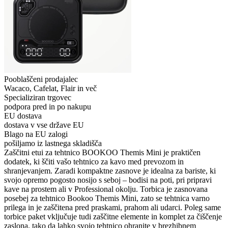
Pooblaščeni prodajalec
Wacaco, Cafelat, Flair in več
Specializiran trgovec
podpora pred in po nakupu
EU dostava
dostava v vse države EU
Blago na EU zalogi
pošiljamo iz lastnega skladišča
Zaščitni etui za tehtnico BOOKOO Themis Mini je praktičen
dodatek, ki ščiti vašo tehtnico za kavo med prevozom in
shranjevanjem. Zaradi kompaktne zasnove je idealna za bariste, ki
svojo opremo pogosto nosijo s seboj – bodisi na poti, pri pripravi
kave na prostem ali v Professional okolju. Torbica je zasnovana
posebej za tehtnico Bookoo Themis Mini, zato se tehtnica varno
prilega in je zaščitena pred praskami, prahom ali udarci. Poleg same
torbice paket vključuje tudi zaščitne elemente in komplet za čiščenje
zaslona, tako da lahko svojo tehtnico ohranite v brezhibnem