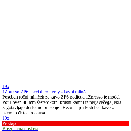
19x
1Zpresso ZP6 special iron gray - kavni mlinček
Poseben ročni mlinček za kavo ZP6 podjetja 1Zpresso je model
Pour-over. 48 mm šesterokotni brusni kamni iz nerjavečega jekla
zagotavljajo dosledno brušenje . Rezultat je skodelica kave z
izjemno čistostjo okusa.
19x
Prodaja
Brezplačna dostava