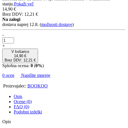
stanju.
Pokaži več
14,90 €
Brez DDV: 12,21 €
Na zalogi
dostava naprej 12.8.
(
možnosti dostave
)
-
+
V košarico
14,90 €
Brez DDV: 12,21 €
Splošna ocena:
0
(
0%
)
0 ocen
Napišite mnenje
Proizvajalec:
BOOKOO
Opis
Ocene (0)
FAQ (0)
Podobni izdelki
Opis