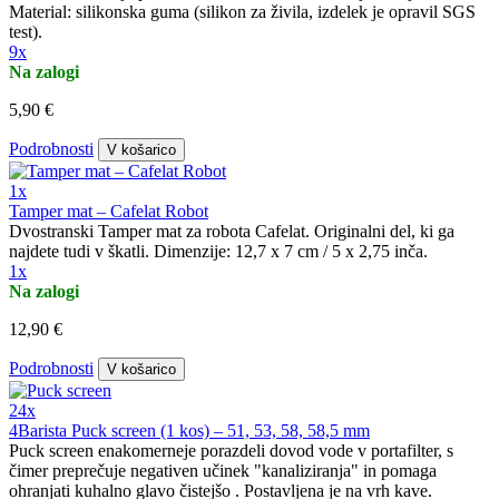
Material: silikonska guma (silikon za živila, izdelek je opravil SGS
test).
9x
Na zalogi
5,90 €
Podrobnosti
V košarico
1x
Tamper mat – Cafelat Robot
Dvostranski Tamper mat za robota Cafelat. Originalni del, ki ga
najdete tudi v škatli. Dimenzije: 12,7 x 7 cm / 5 x 2,75 inča.
1x
Na zalogi
12,90 €
Podrobnosti
V košarico
24x
4Barista Puck screen (1 kos) – 51, 53, 58, 58,5 mm
Puck screen enakomerneje porazdeli dovod vode v portafilter, s
čimer preprečuje negativen učinek "kanaliziranja" in pomaga
ohranjati kuhalno glavo čistejšo . Postavljena je na vrh kave.