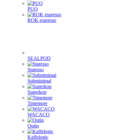
PUQ
ROK espresso
SEALPOD
Staresso
Subminimal
Superkop
Timemore
WACACO
Outin
Kaffelogic