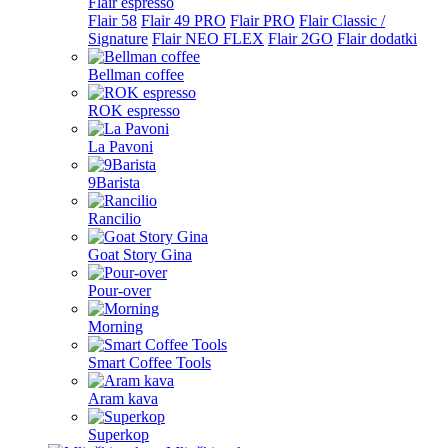
Flair espresso
Flair 58
Flair 49 PRO
Flair PRO
Flair Classic /
Signature
Flair NEO FLEX
Flair 2GO
Flair dodatki
Bellman coffee
ROK espresso
La Pavoni
9Barista
Rancilio
Goat Story Gina
Pour-over
Morning
Smart Coffee Tools
Aram kava
Superkop