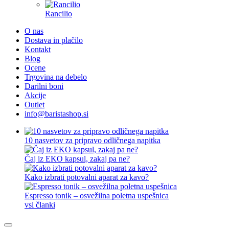
Rancilio
O nas
Dostava in plačilo
Kontakt
Blog
Ocene
Trgovina na debelo
Darilni boni
Akcije
Outlet
info@baristashop.si
10 nasvetov za pripravo odličnega napitka
Čaj iz EKO kapsul, zakaj pa ne?
Kako izbrati potovalni aparat za kavo?
Espresso tonik – osvežilna poletna uspešnica
vsi članki