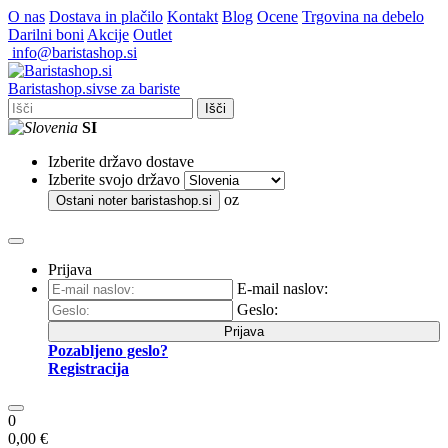
O nas
Dostava in plačilo
Kontakt
Blog
Ocene
Trgovina na debelo
Darilni boni
Akcije
Outlet
info@baristashop.si
Barista
shop
.si
vse za bariste
Išči
SI
Izberite državo dostave
Izberite svojo državo
oz
Ostani noter
baristashop.si
Prijava
E-mail naslov:
Geslo:
Prijava
Pozabljeno geslo?
Registracija
0
0,00 €