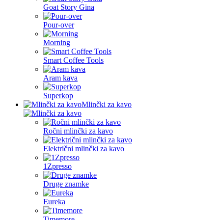
Goat Story Gina
Pour-over
Morning
Smart Coffee Tools
Aram kava
Superkop
Mlinčki za kavo
Ročni mlinčki za kavo
Električni mlinčki za kavo
1Zpresso
Druge znamke
Eureka
Timemore