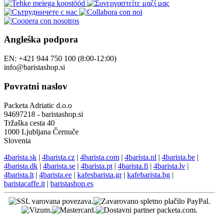
Angleška podpora
EN: +421 944 750 100 (8:00-12:00)
info@baristashop.si
Povratni naslov
Packeta Adriatic d.o.o
94697218 - baristashop.si
Tržaška cesta 40
1000 Ljubljana Černuče
Slovenia
4barista.sk
|
4barista.cz
|
4barista.com
|
4barista.nl
|
4barista.be
|
4barista.dk
|
4barista.se
|
4barista.pt
|
4barista.fi
|
4barista.lv
|
4barista.lt
|
4barista.ee
|
kafesbarista.gr
|
kafebarista.bg
|
baristacaffe.it
|
baristashop.es