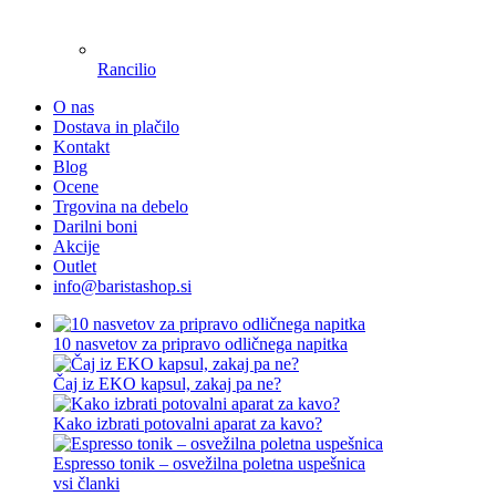
Rancilio
O nas
Dostava in plačilo
Kontakt
Blog
Ocene
Trgovina na debelo
Darilni boni
Akcije
Outlet
info@baristashop.si
10 nasvetov za pripravo odličnega napitka
Čaj iz EKO kapsul, zakaj pa ne?
Kako izbrati potovalni aparat za kavo?
Espresso tonik – osvežilna poletna uspešnica
vsi članki