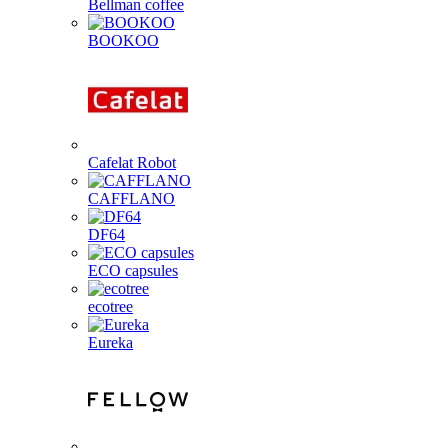
Bellman coffee
BOOKOO
Cafelat Robot
CAFFLANO
DF64
ECO capsules
ecotree
Eureka