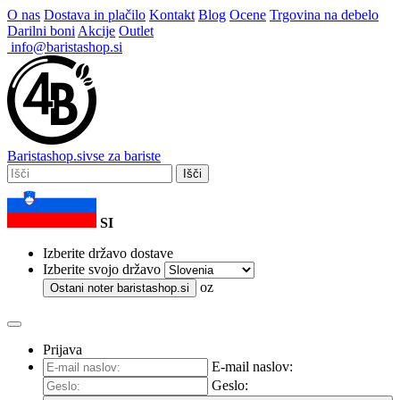
O nas
Dostava in plačilo
Kontakt
Blog
Ocene
Trgovina na debelo
Darilni boni
Akcije
Outlet
info@baristashop.si
Barista
shop
.si
vse za bariste
Išči
SI
Izberite državo dostave
Izberite svojo državo
oz
Ostani noter
baristashop.si
Prijava
E-mail naslov:
Geslo: