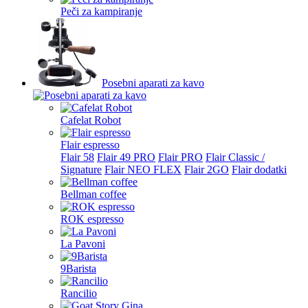
Peči za kampiranje
Posebni aparati za kavo
Cafelat Robot
Flair espresso
Flair 58
Flair 49 PRO
Flair PRO
Flair Classic /
Signature
Flair NEO FLEX
Flair 2GO
Flair dodatki
Bellman coffee
ROK espresso
La Pavoni
9Barista
Rancilio