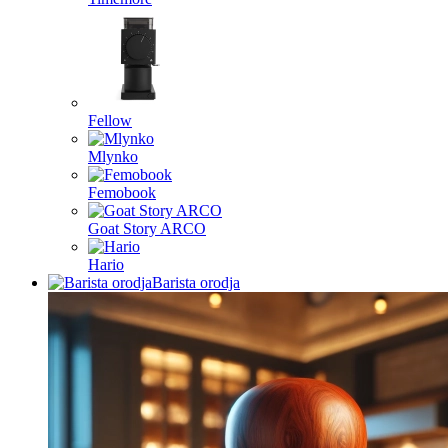
Fellow
Mlynko
Femobook
Goat Story ARCO
Hario
Barista orodja