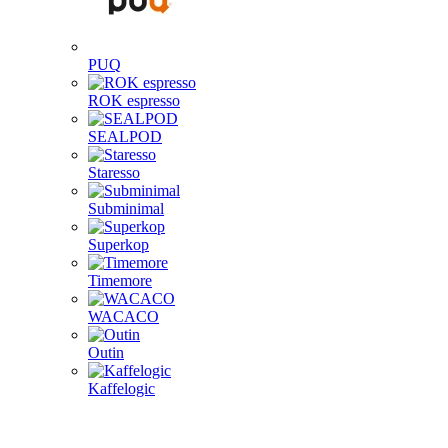
PUQ
ROK espresso
SEALPOD
Staresso
Subminimal
Superkop
Timemore
WACACO
Outin
Kaffelogic