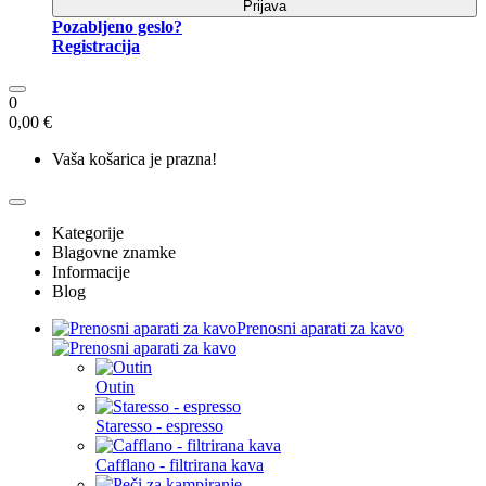
Prijava
Pozabljeno geslo?
Registracija
0
0,00 €
Vaša košarica je prazna!
Kategorije
Blagovne znamke
Informacije
Blog
Prenosni aparati za kavo
Outin
Staresso - espresso
Cafflano - filtrirana kava