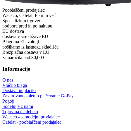
Pooblaščeni prodajalec
Wacaco, Cafelat, Flair in več
Specializiran trgovec
podpora pred in po nakupu
EU dostava
dostava v vse države EU
Blago na EU zalogi
pošiljamo iz lastnega skladišča
Brezplačna dostava v EU
za naročila nad 80,00 €
Informacije
O nas
Vračilo blaga
Dostava in plačilo
Zavarovano spletno plačevanje GoPay
Pogoji
Sodelujte z nami
Trgovina na debelo
Wacaco - samodejni prodajalec
Cafelat - pooblaščeni prodajalec