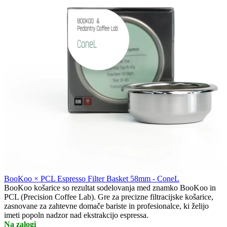
BooKoo × PCL Espresso Filter Basket 58mm - ConeL
BooKoo košarice so rezultat sodelovanja med znamko BooKoo in
PCL (Precision Coffee Lab). Gre za precizne filtracijske košarice,
zasnovane za zahtevne domače bariste in profesionalce, ki želijo
imeti popoln nadzor nad ekstrakcijo espressa.
Na zalogi