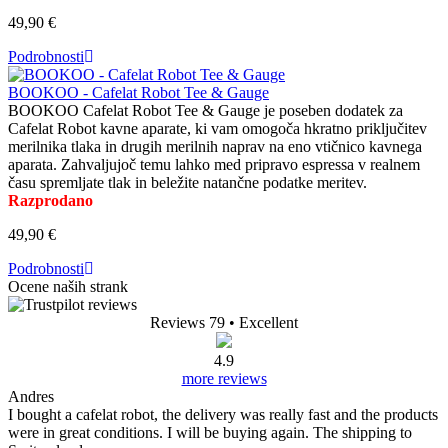
49,90 €
Podrobnosti
BOOKOO - Cafelat Robot Tee & Gauge
BOOKOO Cafelat Robot Tee & Gauge je poseben dodatek za
Cafelat Robot kavne aparate, ki vam omogoča hkratno priključitev
merilnika tlaka in drugih merilnih naprav na eno vtičnico kavnega
aparata. Zahvaljujoč temu lahko med pripravo espressa v realnem
času spremljate tlak in beležite natančne podatke meritev.
Razprodano
49,90 €
Podrobnosti
Ocene naših strank
Reviews 79
• Excellent
4.9
more reviews
Andres
I bought a cafelat robot, the delivery was really fast and the products
were in great conditions. I will be buying again. The shipping to