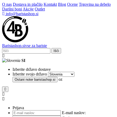
O nas
Dostava in plačilo
Kontakt
Blog
Ocene
Trgovina na debelo
Darilni boni
Akcije
Outlet
info@baristashop.si
Barista
shop
.si
vse za bariste
Išči
SI
Izberite državo dostave
Izberite svojo državo
oz
Ostani noter
baristashop.si
Prijava
E-mail naslov: