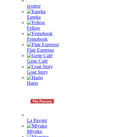
ecotree
Eureka
Fellow
Femobook
Flair Espresso
Gene Café
Goat Story
Hario
La Pavoni
Mlynko