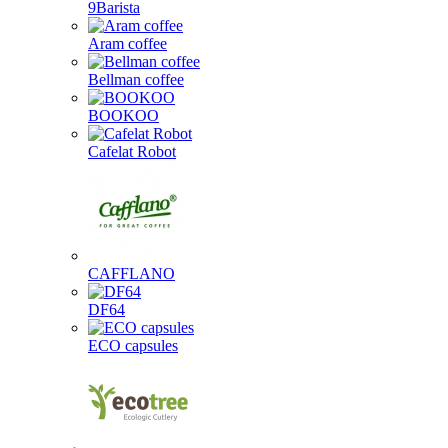
9Barista
Aram coffee
Bellman coffee
BOOKOO
Cafelat Robot
CAFFLANO
DF64
ECO capsules