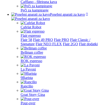
Cafflano - filtrirana kava
Peči za kampiranje
Posebni aparati za kavo
Cafelat Robot
Flair espresso
Flair 58
Flair 49 PRO
Flair PRO
Flair Classic /
Signature
Flair NEO FLEX
Flair 2GO
Flair dodatki
Bellman coffee
ROK espresso
La Pavoni
9Barista
Rancilio
Goat Story Gina
Pour-over