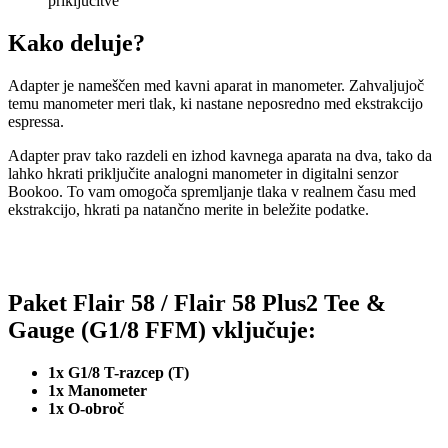
priključitve
Kako deluje?
Adapter je nameščen med kavni aparat in manometer. Zahvaljujoč
temu manometer meri tlak, ki nastane neposredno med ekstrakcijo
espressa.
Adapter prav tako razdeli en izhod kavnega aparata na dva, tako da
lahko hkrati priključite analogni manometer in digitalni senzor
Bookoo. To vam omogoča spremljanje tlaka v realnem času med
ekstrakcijo, hkrati pa natančno merite in beležite podatke.
Paket Flair 58 / Flair 58 Plus2 Tee &
Gauge (G1/8 FFM) vključuje:
1x G1/8 T-razcep (T)
1x Manometer
1x O-obroč