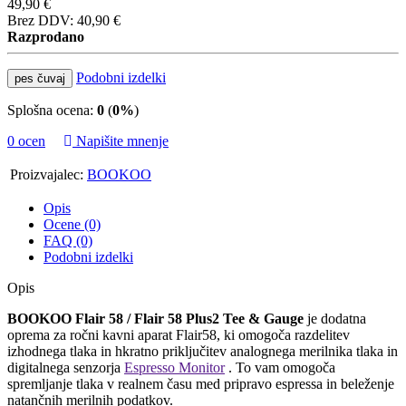
49,90 €
Brez DDV: 40,90 €
Razprodano
Podobni izdelki
pes čuvaj
Splošna ocena:
0
(
0%
)
0 ocen
Napišite mnenje
Proizvajalec:
BOOKOO
Opis
Ocene (0)
FAQ (0)
Podobni izdelki
Opis
BOOKOO Flair 58 / Flair 58 Plus2 Tee & Gauge
je dodatna
oprema za ročni kavni aparat Flair58, ki omogoča razdelitev
izhodnega tlaka in hkratno priključitev analognega merilnika tlaka in
digitalnega senzorja
Espresso Monitor
. To vam omogoča
spremljanje tlaka v realnem času med pripravo espressa in beleženje
natančnih merilnih podatkov.