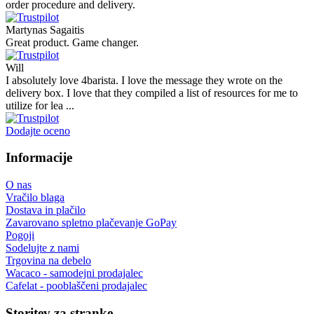
order procedure and delivery.
Martynas Sagaitis
Great product. Game changer.
Will
I absolutely love 4barista. I love the message they wrote on the
delivery box. I love that they compiled a list of resources for me to
utilize for lea ...
Dodajte oceno
Informacije
O nas
Vračilo blaga
Dostava in plačilo
Zavarovano spletno plačevanje GoPay
Pogoji
Sodelujte z nami
Trgovina na debelo
Wacaco - samodejni prodajalec
Cafelat - pooblaščeni prodajalec
Storitev za stranke