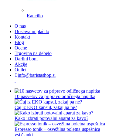
Rancilio
O nas
Dostava in plačilo
Kontakt
Blog
Ocene
Trgovina na debelo
Darilni boni
Akcije
Outlet
info@baristashop.si
10 nasvetov za pripravo odličnega napitka
Čaj iz EKO kapsul, zakaj pa ne?
Kako izbrati potovalni aparat za kavo?
Espresso tonik – osvežilna poletna uspešnica
vsi članki