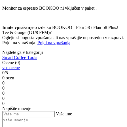
Monitor za espresso BOOKOO
ni vključen v paket
.
Imate vprašanje
o izdelku BOOKOO - Flair 58 / Flair 58 Plus2
Tee & Gauge (G1/8 FFM)?
Oglejte si pogosta vprašanja ali nas vprašajte neposredno v razpravi.
Pojdi na vprašanja.
Pojdi na vprašanja
Najdete ga v kategoriji
Smart Coffee Tools
Ocene (0)
vse ocene
0/5
0 ocen
0
0
0
0
0
Napišite mnenje
Vaše ime