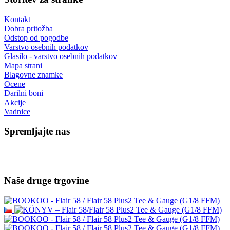
Kontakt
Dobra pritožba
Odstop od pogodbe
Varstvo osebnih podatkov
Glasilo - varstvo osebnih podatkov
Mapa strani
Blagovne znamke
Ocene
Darilni boni
Akcije
Vadnice
Spremljajte nas
Naše druge trgovine