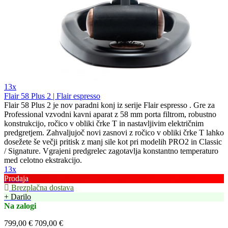
13x
Flair 58 Plus 2 | Flair espresso
Flair 58 Plus 2 je nov paradni konj iz serije Flair espresso . Gre za
Professional vzvodni kavni aparat z 58 mm porta filtrom, robustno
konstrukcijo, ročico v obliki črke T in nastavljivim električnim
predgretjem. Zahvaljujoč novi zasnovi z ročico v obliki črke T lahko
dosežete še večji pritisk z manj sile kot pri modelih PRO2 in Classic
/ Signature. Vgrajeni predgrelec zagotavlja konstantno temperaturo
med celotno ekstrakcijo.
13x
Prodaja
Brezplačna dostava
+ Darilo
Na zalogi
799,00 €
709,00 €