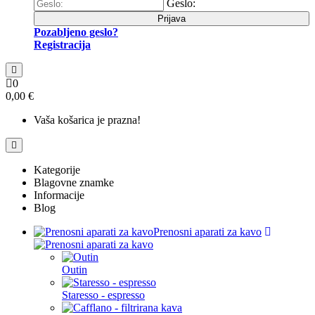
Geslo:
Prijava
Pozabljeno geslo?
Registracija
0
0,00 €
Vaša košarica je prazna!
Kategorije
Blagovne znamke
Informacije
Blog
Prenosni aparati za kavo
Outin
Staresso - espresso