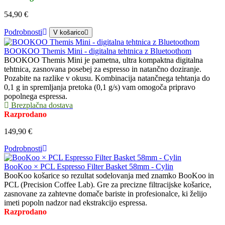
54,90 €
Podrobnosti
V košarico
BOOKOO Themis Mini - digitalna tehtnica z Bluetoothom
BOOKOO Themis Mini je pametna, ultra kompaktna digitalna
tehtnica, zasnovana posebej za espresso in natančno doziranje.
Pozabite na razlike v okusu. Kombinacija natančnega tehtanja do
0,1 g in spremljanja pretoka (0,1 g/s) vam omogoča pripravo
popolnega espressa.
Brezplačna dostava
Razprodano
149,90 €
Podrobnosti
BooKoo × PCL Espresso Filter Basket 58mm - Cylin
BooKoo košarice so rezultat sodelovanja med znamko BooKoo in
PCL (Precision Coffee Lab). Gre za precizne filtracijske košarice,
zasnovane za zahtevne domače bariste in profesionalce, ki želijo
imeti popoln nadzor nad ekstrakcijo espressa.
Razprodano