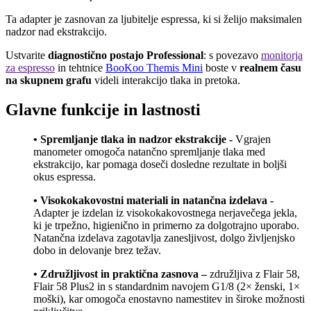
Ta adapter je zasnovan za ljubitelje espressa, ki si želijo maksimalen
nadzor nad ekstrakcijo.
Ustvarite
diagnostično postajo Professional
: s povezavo
monitorja
za espresso
in tehtnice
BooKoo Themis Mini
boste v
realnem času
na skupnem grafu
videli interakcijo tlaka in pretoka.
Glavne funkcije in lastnosti
• Spremljanje tlaka in nadzor ekstrakcije -
Vgrajen
manometer omogoča natančno spremljanje tlaka med
ekstrakcijo, kar pomaga doseči dosledne rezultate in boljši
okus espressa.
• Visokokakovostni materiali in natančna izdelava -
Adapter je izdelan iz visokokakovostnega nerjavečega jekla,
ki je trpežno, higienično in primerno za dolgotrajno uporabo.
Natančna izdelava zagotavlja zanesljivost, dolgo življenjsko
dobo in delovanje brez težav.
• Združljivost in praktična zasnova –
združljiva z Flair 58,
Flair 58 Plus2 in s standardnim navojem G1/8 (2× ženski, 1×
moški), kar omogoča enostavno namestitev in široke možnosti