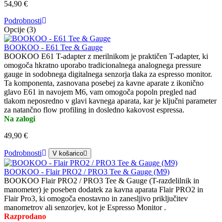
54,90 €
Podrobnosti
Opcije (3)
BOOKOO - E61 Tee & Gauge
BOOKOO E61 T-adapter z merilnikom je praktičen T-adapter, ki
omogoča hkratno uporabo tradicionalnega analognega pressure
gauge in sodobnega digitalnega senzorja tlaka za espresso monitor.
Ta komponenta, zasnovana posebej za kavne aparate z ikonično
glavo E61 in navojem M6, vam omogoča popoln pregled nad
tlakom neposredno v glavi kavnega aparata, kar je ključni parameter
za natančno flow profiling in dosledno kakovost espressa.
Na zalogi
49,90 €
Podrobnosti
V košarico
BOOKOO - Flair PRO2 / PRO3 Tee & Gauge (M9)
BOOKOO Flair PRO2 / PRO3 Tee & Gauge (T-razdelilnik in
manometer) je poseben dodatek za kavna aparata Flair PRO2 in
Flair Pro3, ki omogoča enostavno in zanesljivo priključitev
manometrov ali senzorjev, kot je Espresso Monitor .
Razprodano