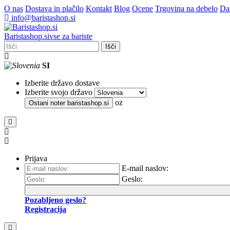
O nas
Dostava in plačilo
Kontakt
Blog
Ocene
Trgovina na debelo
Dar
info@baristashop.si
Barista
shop
.si
vse za bariste
Išči
SI
Izberite državo dostave
Izberite svojo državo
oz
Ostani noter
baristashop.si
Prijava
E-mail naslov:
Geslo:
Pozabljeno geslo?
Registracija