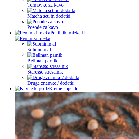
Termovke za kavo
Matcha seti in dodatki
Posode za kavo
Penilniki mleka
Subminimal
Bellman parnik
Staresso stresalnik
Druge znamke / dodatki
Kavne kapsule