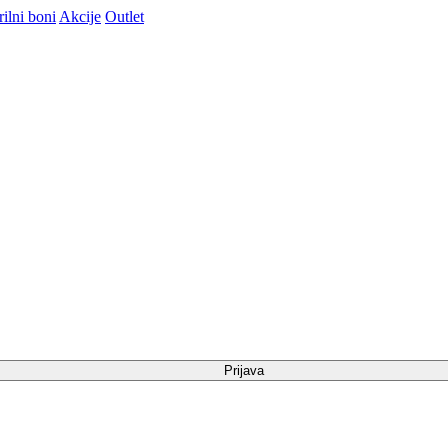
ilni boni
Akcije
Outlet
Prijava