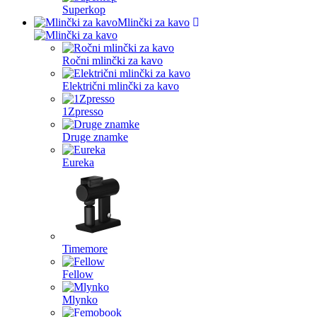
Superkop
Mlinčki za kavo
Ročni mlinčki za kavo
Električni mlinčki za kavo
1Zpresso
Druge znamke
Eureka
Timemore
Fellow
Mlynko