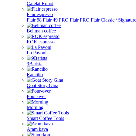
Cafelat Robot
Flair espresso
Flair 58
Flair 49 PRO
Flair PRO
Flair Classic / Signatur
Bellman coffee
ROK espresso
La Pavoni
9Barista
Rancilio
Goat Story Gina
Pour-over
Morning
Smart Coffee Tools
Aram kava