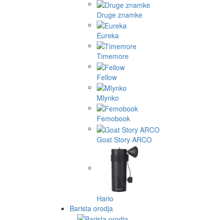
Druge znamke
Eureka
Timemore
Fellow
Mlynko
Femobook
Goat Story ARCO
Hario
Barista orodja