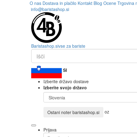
O nas
Dostava in plačilo
Kontakt
Blog
Ocene
Trgovina 
info@baristashop.si
Barista
shop
.si
vse za bariste
SI
Izberite državo dostave
Izberite svojo državo
oz
Ostani noter
baristashop.si
Prijava