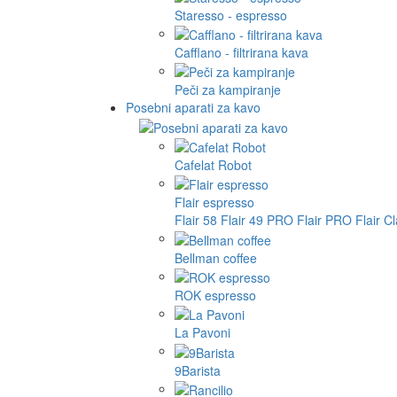
Staresso - espresso
Cafflano - filtrirana kava
Peči za kampiranje
Posebni aparati za kavo
Cafelat Robot
Flair espresso
Flair 58
Flair 49 PRO
Flair PRO
Flair C
Bellman coffee
ROK espresso
La Pavoni
9Barista