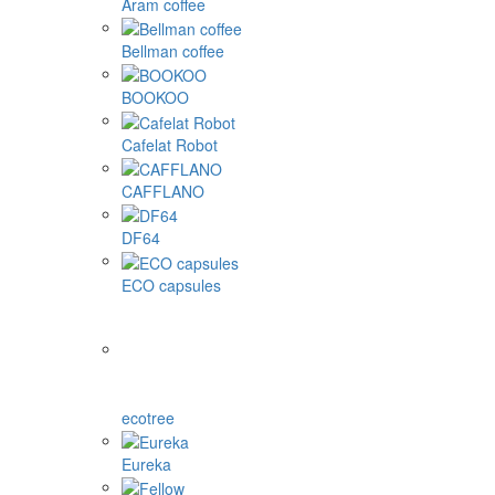
Aram coffee
Bellman coffee
BOOKOO
Cafelat Robot
CAFFLANO
DF64
ECO capsules
ecotree
Eureka