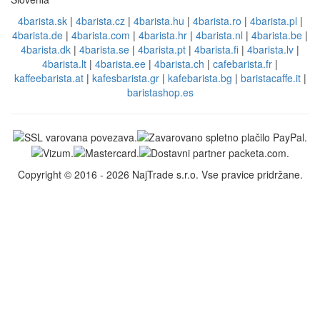
4barista.sk
|
4barista.cz
|
4barista.hu
|
4barista.ro
|
4barista.pl
|
4barista.de
|
4barista.com
|
4barista.hr
|
4barista.nl
|
4barista.be
|
4barista.dk
|
4barista.se
|
4barista.pt
|
4barista.fi
|
4barista.lv
|
4barista.lt
|
4barista.ee
|
4barista.ch
|
cafebarista.fr
|
kaffeebarista.at
|
kafesbarista.gr
|
kafebarista.bg
|
baristacaffe.it
|
baristashop.es
Copyright © 2016 - 2026 NajTrade s.r.o. Vse pravice pridržane.