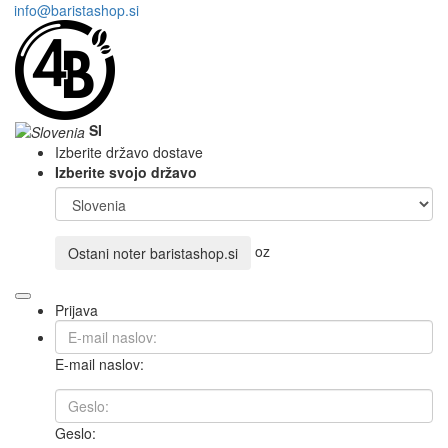
info@baristashop.si
SI
Izberite državo dostave
Izberite svojo državo
oz
Ostani noter
baristashop.si
Prijava
E-mail naslov:
Geslo: