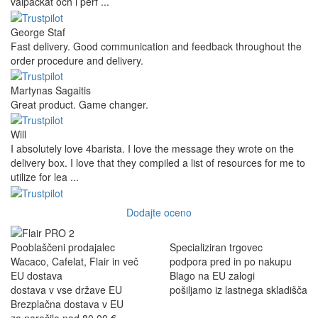
välpackat och i perf ...
George Staf
Fast delivery. Good communication and feedback throughout the
order procedure and delivery.
Martynas Sagaitis
Great product. Game changer.
Will
I absolutely love 4barista. I love the message they wrote on the
delivery box. I love that they compiled a list of resources for me to
utilize for lea ...
Dodajte oceno
Pooblaščeni prodajalec
Specializiran trgovec
Wacaco, Cafelat, Flair in več
podpora pred in po nakupu
EU dostava
Blago na EU zalogi
dostava v vse države EU
pošiljamo iz lastnega skladišča
Brezplačna dostava v EU