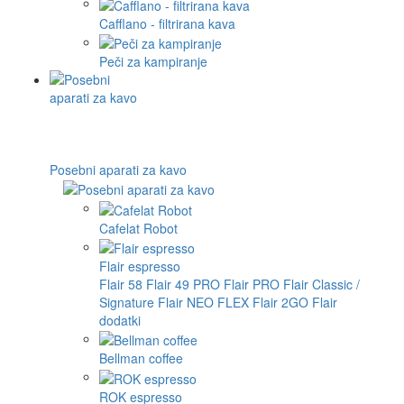
Cafflano - filtrirana kava
Peči za kampiranje
Posebni aparati za kavo
Cafelat Robot
Flair espresso
Flair 58
Flair 49 PRO
Flair PRO
Flair Classic /
Signature
Flair NEO FLEX
Flair 2GO
Flair
dodatki
Bellman coffee
ROK espresso