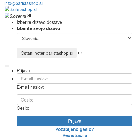
info@baristashop.si
SI
Izberite državo dostave
Izberite svojo državo
oz
Ostani noter
baristashop.si
Prijava
E-mail naslov:
Geslo:
Prijava
Pozabljeno geslo?
Registracija