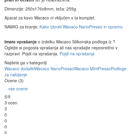
Dimenzije: 250x176x8mm, teža: 255g.
Aparat za kavo Wacaco ni vključen v ta komplet.
NAMIG za branje:
Kako izbrati Wacaco NanoPresso in opremo
Imate vprašanje
o izdelku Wacaco Silikonska podloga iz ?
Oglejte si pogosta vprašanja ali nas vprašajte neposredno v
razpravi. Pojdi na vprašanja.
Pojdi na vprašanja
Najdete ga v kategoriji
Wacaco dodatki
Wacaco NanoPresso
Wacaco MiniPresso
Podloge
za nabijanje
Ocene (3)
vse ocene
5/5
3 ocen
3
0
0
0
0