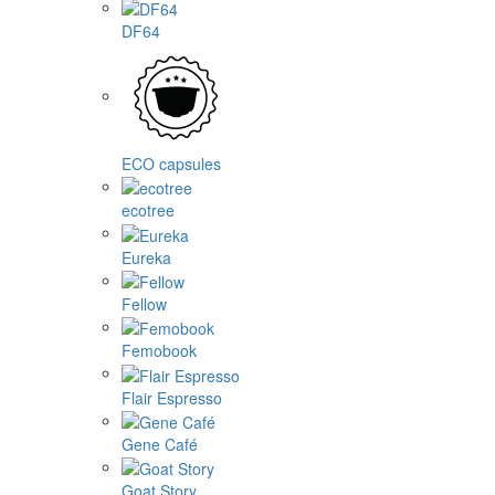
DF64
ECO capsules
ecotree
Eureka
Fellow
Femobook
Flair Espresso
Gene Café
Goat Story