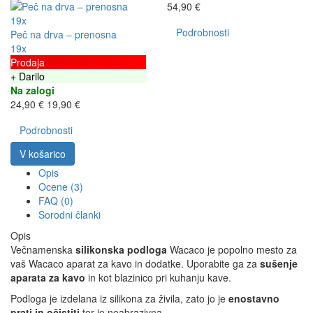
54,90 €
19x
Podrobnosti
Peč na drva – prenosna
19x
Prodaja
+ Darilo
Na zalogi
24,90 €
19,90 €
Podrobnosti
V košarico
Opis
Ocene (3)
FAQ (0)
Sorodni članki
Opis
Večnamenska
silikonska podloga
Wacaco je popolno mesto za
vaš Wacaco aparat za kavo in dodatke. Uporabite ga za
sušenje
aparata za kavo
in kot blazinico pri kuhanju kave.
Podloga je izdelana iz silikona za živila, zato jo je
enostavno
prati in
očistiti
ter je neabrazivna.