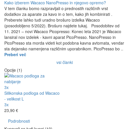
Kako izberem Wacaco NanoPresso in njegovo opremo?
V tem članku bomo razpravljali o prednostih različnih vrst
dodatkov za aparate za kavo in o tem, kako jih kombinirati .
Preberete lahko tudi uradno brošuro izdelka Wacaco
(posodobljeno 5/2022). Brošuro najdete tukaj. Posodobitev od
11. 2021 – novi Wacaco Picopresso: Konec leta 2021 je Wacaco
lansiral nov izdelek - kavni aparat PicoPresso. NanoPresso in
PicoPresso sta morda videti kot podobna kavna avtomata, vendar
sta dejansko namenjena različnim uporabnikom. PicoPresso bo ..
Preberi več
vsi članki
Opcije (1)
3x
Silikonska podloga od Wacaco
- velikost L
3x
23,90 €
Podrobnosti
Kupovali so tudi kupci (10)