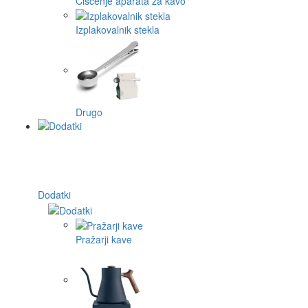
Čiščenje aparata za kavo
Izplakovalnik stekla
Drugo
Dodatki
Pražarji kave