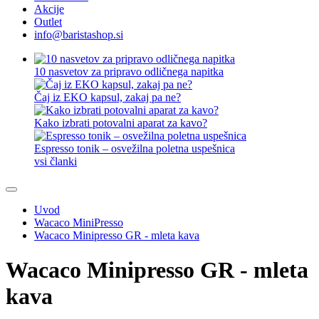
Akcije
Outlet
info@baristashop.si
10 nasvetov za pripravo odličnega napitka
Čaj iz EKO kapsul, zakaj pa ne?
Kako izbrati potovalni aparat za kavo?
Espresso tonik – osvežilna poletna uspešnica
vsi članki
Uvod
Wacaco MiniPresso
Wacaco Minipresso GR - mleta kava
Wacaco Minipresso GR - mleta
kava