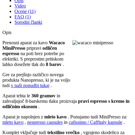
Opis
Video
Ocene (11)
FAQ (1)
Sorodni članki
Opis
Prenosni aparat za kavo
Wacaco
MiniPresso
pripravi
odličen
espresso
na poti brez potrebe po
elektriki. S preprostim pritiskom
lahko dosežete tlak do
8 barov
.
Gre za prejšnjo različico novega
produkta Nanopresso, ki je na voljo
tudi
v naši ponudbi tukaj
.
Aparat tehta le
360 gramov
in
zahvaljujoč 8-barskemu tlaku proizvaja
pravi espresso s kremo in
odličnim
okusom
.
Aparat je napolnjen z
mleto kavo
. Ponujamo tudi MiniPresso za:
mleto kavo
,
nespresso causules
in
cafissimo / Caffitaly kapsule
.
Komplet vključuje tudi
tekstilno vrečko
, vgrajeno skodelico za