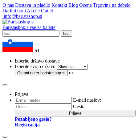
O nas
Dostava in plačilo
Kontakt
Blog
Ocene
Trgovina na debelo
Darilni boni
Akcije
Outlet
info@baristashop.si
Barista
shop
.si
vse za bariste
Išči
SI
Izberite državo dostave
Izberite svojo državo
oz
Ostani noter
baristashop.si
Prijava
E-mail naslov:
Geslo:
Prijava
Pozabljeno geslo?
Registracija