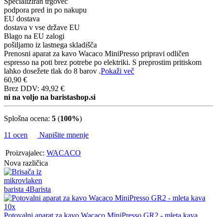
Specializiran trgovec
podpora pred in po nakupu
EU dostava
dostava v vse države EU
Blago na EU zalogi
pošiljamo iz lastnega skladišča
Prenosni aparat za kavo Wacaco MiniPresso pripravi odličen
espresso na poti brez potrebe po elektriki. S preprostim pritiskom
lahko dosežete tlak do 8 barov .
Pokaži več
60,90 €
Brez DDV: 49,92 €
ni na voljo na baristashop.si
Splošna ocena:
5
(
100%
)
11 ocen
Napišite mnenje
Proizvajalec:
WACACO
Nova različica
10x
Potovalni aparat za kavo Wacaco MiniPresso GR2 - mleta kava