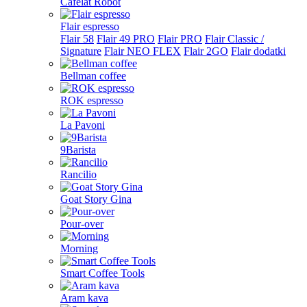
Cafelat Robot
Flair espresso
Flair 58
Flair 49 PRO
Flair PRO
Flair Classic /
Signature
Flair NEO FLEX
Flair 2GO
Flair dodatki
Bellman coffee
ROK espresso
La Pavoni
9Barista
Rancilio
Goat Story Gina
Pour-over
Morning
Smart Coffee Tools
Aram kava