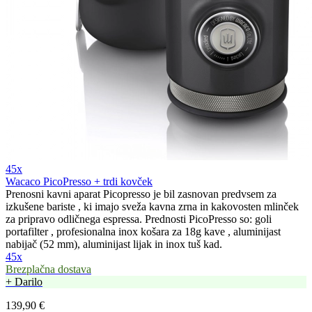
45x
Wacaco PicoPresso + trdi kovček
Prenosni kavni aparat Picopresso je bil zasnovan predvsem za
izkušene bariste , ki imajo sveža kavna zrna in kakovosten mlinček
za pripravo odličnega espressa. Prednosti PicoPresso so: goli
portafilter , profesionalna inox košara za 18g kave , aluminijast
nabijač (52 mm), aluminijast lijak in inox tuš kad.
45x
Brezplačna dostava
+ Darilo
139,90 €