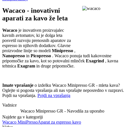
Wacaco - inovativni
aparati za kavo že leta
Wacaco
je inovativen proizvajalec
kavnih avtomatov, ki je dolga leta
posvetil razvoju prenosnih aparatov za
espresso in njihovih dodatkov. Glavne
proizvodne linije so modeli
Minipresso
,
Nanopresso
in
Picopresso
. Wacaco ponuja tudi kakovostne
pripomočke za kavo, kot so potovalni mlinček
Exagrind
, kavna
tehtnica
Exagram
in druge pripomočke.
Imate vprašanje
o izdelku Wacaco Minipresso GR - mleta kava?
Oglejte si pogosta vprašanja ali nas vprašajte neposredno v razpravi.
Pojdi na vprašanja.
Pojdi na vprašanja
Vadnice
Wacaco Minipresso GR - Navodila za uporabo
Najdete ga v kategoriji
Wacaco MiniPresso
Aparat za espresso kavo