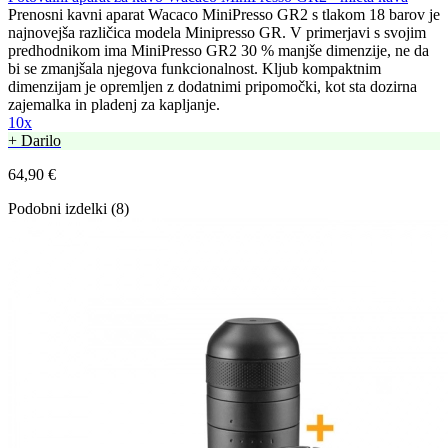
Prenosni kavni aparat Wacaco MiniPresso GR2 s tlakom 18 barov je
najnovejša različica modela Minipresso GR. V primerjavi s svojim
predhodnikom ima MiniPresso GR2 30 % manjše dimenzije, ne da
bi se zmanjšala njegova funkcionalnost. Kljub kompaktnim
dimenzijam je opremljen z dodatnimi pripomočki, kot sta dozirna
zajemalka in pladenj za kapljanje.
10x
+ Darilo
64,90 €
Podobni izdelki (8)