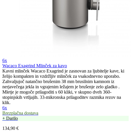
6x
Wacaco Exagrind Mlinček za kavo
Kavni mlinček Wacaco Exagrind je zasnovan za ljubitelje kave, ki
želijo kompakten in vzdržljiv mlinček za vsakodnevno uporabo.
Zahvaljujoč natančno brušenim 38 mm brusilnim kamnom iz
nerjavečega jekla in vgrajenim ležajem je brušenje zelo gladko .
Mletje je mogoče prilagoditi s 60 kliki, v skupno dveh 360-
stopinjskih vrtljajih. 33-mikronska prilagoditev razmika rezov na
klik.
6x
Brezplačna dostava
+ Darilo
134,90 €