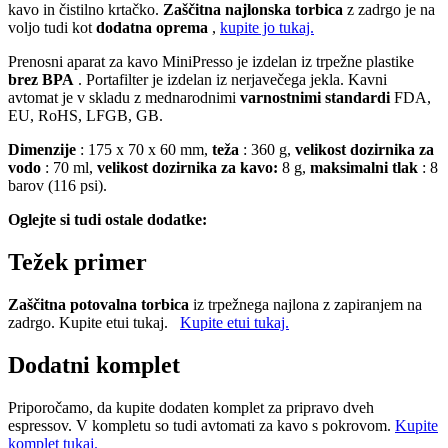
kavo in čistilno krtačko.
Zaščitna najlonska torbica
z zadrgo je na
voljo tudi kot
dodatna
oprema
,
kupite jo tukaj.
Prenosni aparat za kavo MiniPresso je izdelan iz trpežne plastike
brez BPA
. Portafilter je izdelan iz nerjavečega jekla. Kavni
avtomat je v skladu z mednarodnimi
varnostnimi standardi
FDA,
EU, RoHS, LFGB, GB.
Dimenzije
: 175 x 70 x 60 mm,
teža
: 360 g,
velikost dozirnika za
vodo
: 70 ml,
velikost dozirnika za kavo:
8 g,
maksimalni tlak
: 8
barov (116 psi).
Oglejte si tudi ostale dodatke:
Težek primer
Zaščitna potovalna torbica
iz trpežnega najlona z zapiranjem na
zadrgo. Kupite etui tukaj.
Kupite etui tukaj.
Dodatni komplet
Priporočamo, da kupite dodaten komplet za pripravo dveh
espressov. V kompletu so tudi avtomati za kavo s pokrovom.
Kupite
komplet tukaj.