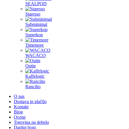
SEALPOD
Staresso
Subminimal
Superkop
Timemore
WACACO
Outin
Kaffelogic
Rancilio
O nas
Dostava in plačilo
Kontakt
Blog
Ocene
Trgovina na debelo
Darilni boni