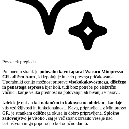
Povzetek pregleda
Po mnenju strank je
potovalni kavni aparat Wacaco Minipresso
GR
odličen izum
, ki izpolnjuje in celo presega pričakovanja.
Uporabniki cenijo možnost priprave
visokokakovostnega, dišečega
in penastega espressa
kjer koli, tudi brez potrebe po električni
vtičnici, kar je velika prednost na potovanjih ali bivanju v naravi.
Izdelek je opisan kot
natančno in kakovostno obdelan
, kar daje
vtis vzdržljivosti in funkcionalnosti. Kava, pripravljena z Minipresso
GR, je strankam odličnega okusa in dobro pripravljena.
Splošno
zadovoljstvo je visoko
, saj je več strank izrazilo veselje nad
lastništvom in ga priporočilo kot odlično darilo.