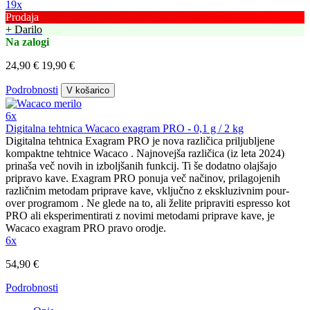
19x
Prodaja
+ Darilo
Na zalogi
24,90 €
19,90 €
Podrobnosti
V košarico
6x
Digitalna tehtnica Wacaco exagram PRO - 0,1 g / 2 kg
Digitalna tehtnica Exagram PRO je nova različica priljubljene
kompaktne tehtnice Wacaco . Najnovejša različica (iz leta 2024)
prinaša več novih in izboljšanih funkcij. Ti še dodatno olajšajo
pripravo kave. Exagram PRO ponuja več načinov, prilagojenih
različnim metodam priprave kave, vključno z ekskluzivnim pour-
over programom . Ne glede na to, ali želite pripraviti espresso kot
PRO ali eksperimentirati z novimi metodami priprave kave, je
Wacaco exagram PRO pravo orodje.
6x
54,90 €
Podrobnosti