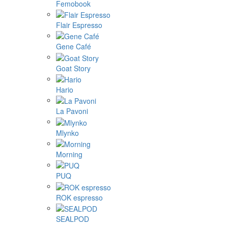
Femobook
Flair Espresso
Gene Café
Goat Story
Hario
La Pavoni
Mlynko
Morning
PUQ
ROK espresso
SEALPOD