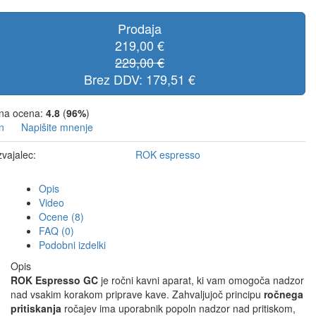
Prodaja
219,00 €
229,00 €
Brez DDV: 179,51 €
na ocena:
4.8
(
96%
)
n
Napišite mnenje
zvajalec:
ROK espresso
Opis
Video
Ocene (8)
FAQ (0)
Podobni izdelki
Opis
ROK Espresso GC
je ročni kavni aparat, ki vam omogoča nadzor
nad vsakim korakom priprave kave. Zahvaljujoč principu
ročnega
pritiskanja
ročajev ima uporabnik popoln nadzor nad pritiskom,