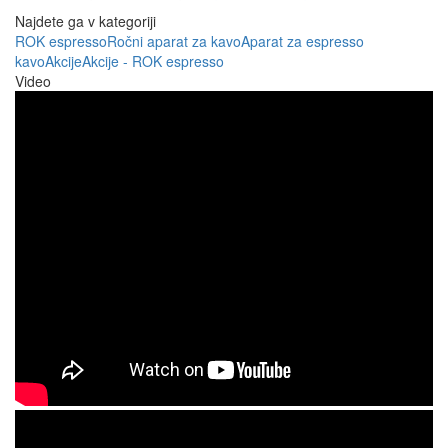
Najdete ga v kategoriji
ROK espresso
Ročni aparat za kavo
Aparat za espresso
kavo
Akcije
Akcije - ROK espresso
Video