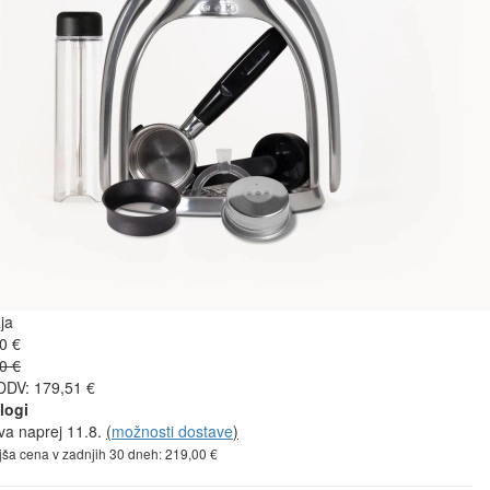
ja
0 €
0 €
DDV: 179,51 €
logi
va naprej 11.8.
(
možnosti dostave
)
jša cena v zadnjih 30 dneh: 219,00 €