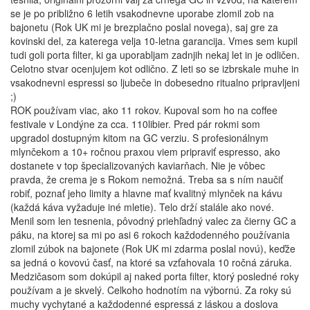
se je po približno 6 letih vsakodnevne uporabe zlomil zob na
bajonetu (Rok UK mi je brezplačno poslal novega), saj gre za
kovinski del, za katerega velja 10-letna garancija. Vmes sem kupil
tudi goli porta filter, ki ga uporabljam zadnjih nekaj let in je odličen.
Celotno stvar ocenjujem kot odlično. Z leti so se izbrskale muhe in
vsakodnevni espressi so ljubeče in dobesedno ritualno pripravljeni
;)
ROK používam viac, ako 11 rokov. Kupoval som ho na coffee
festivale v Londýne za cca. 110libier. Pred pár rokmi som
upgradol dostupným kitom na GC verziu. S profesionálnym
mlynčekom a 10+ ročnou praxou viem pripraviť espresso, ako
dostanete v top špecializovaných kaviarňach. Nie je vôbec
pravda, že crema je s Rokom nemožná. Treba sa s ním naučiť
robiť, poznať jeho limity a hlavne mať kvalitný mlynček na kávu
(každá káva vyžaduje iné mletie). Telo drží stalále ako nové.
Menil som len tesnenia, pôvodný priehľadný valec za čierny GC a
páku, na ktorej sa mi po asi 6 rokoch každodenného používania
zlomil zúbok na bajonete (Rok UK mi zdarma poslal novú), keďže
sa jedná o kovovú časť, na ktoré sa vzťahovala 10 ročná záruka.
Medzičasom som dokúpil aj naked porta filter, ktorý posledné roky
používam a je skvelý. Celkoho hodnotím na výbornú. Za roky sú
muchy vychytané a každodenné espressá z láskou a doslova