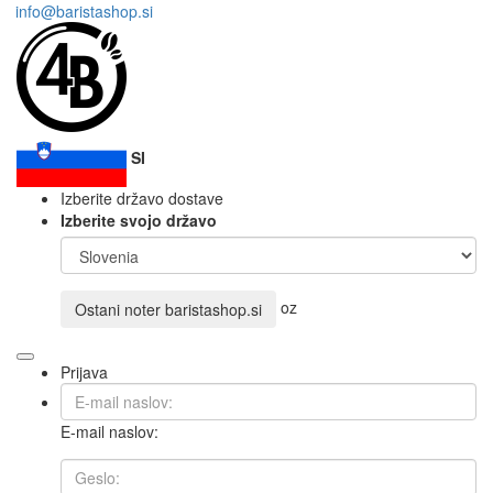
info@baristashop.si
SI
Izberite državo dostave
Izberite svojo državo
oz
Ostani noter
baristashop.si
Prijava
E-mail naslov: