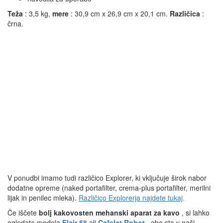
Teža
: 3,5 kg,
mere
: 30,9 cm x 26,9 cm x 20,1 cm.
Različica
:
črna.
V ponudbi imamo tudi različico Explorer, ki vključuje širok nabor
dodatne opreme (naked portafilter, crema-plus portafilter, merilni
lijak in penilec mleka).
Različico Explorerja najdete tukaj
.
Če iščete
bolj kakovosten mehanski aparat za kavo
, si lahko
ogledate modela
Flair 58
ali
Cafelat Robot
, oba sta v naši