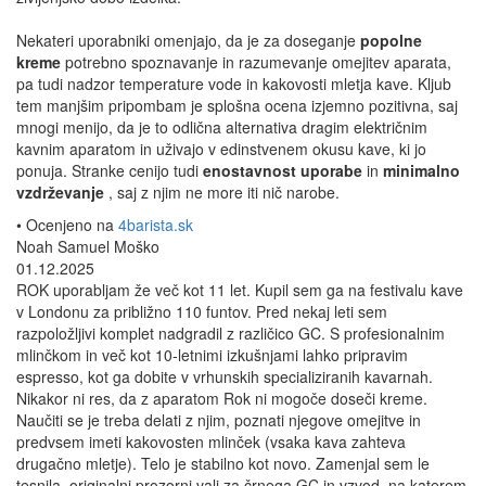
Nekateri uporabniki omenjajo, da je za doseganje
popolne
kreme
potrebno spoznavanje in razumevanje omejitev aparata,
pa tudi nadzor temperature vode in kakovosti mletja kave. Kljub
tem manjšim pripombam je splošna ocena izjemno pozitivna, saj
mnogi menijo, da je to odlična alternativa dragim električnim
kavnim aparatom in uživajo v edinstvenem okusu kave, ki jo
ponuja. Stranke cenijo tudi
enostavnost uporabe
in
minimalno
vzdrževanje
, saj z njim ne more iti nič narobe.
• Ocenjeno na
4barista.sk
Noah Samuel Moško
01.12.2025
ROK uporabljam že več kot 11 let. Kupil sem ga na festivalu kave
v Londonu za približno 110 funtov. Pred nekaj leti sem
razpoložljivi komplet nadgradil z različico GC. S profesionalnim
mlinčkom in več kot 10-letnimi izkušnjami lahko pripravim
espresso, kot ga dobite v vrhunskih specializiranih kavarnah.
Nikakor ni res, da z aparatom Rok ni mogoče doseči kreme.
Naučiti se je treba delati z njim, poznati njegove omejitve in
predvsem imeti kakovosten mlinček (vsaka kava zahteva
drugačno mletje). Telo je stabilno kot novo. Zamenjal sem le
tesnila, originalni prozorni valj za črnega GC in vzvod, na katerem