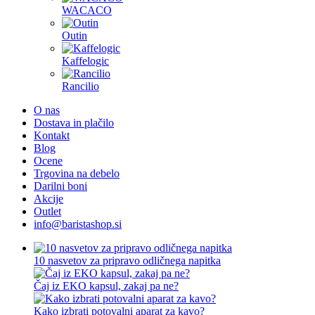
WACACO
Outin
Kaffelogic
Rancilio
O nas
Dostava in plačilo
Kontakt
Blog
Ocene
Trgovina na debelo
Darilni boni
Akcije
Outlet
info@baristashop.si
10 nasvetov za pripravo odličnega napitka
Čaj iz EKO kapsul, zakaj pa ne?
Kako izbrati potovalni aparat za kavo?