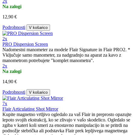
2x
Na zalogi
12,90 €
Podrobnosti
V košarico
2x
PRO Dispersion Screen
Nadomestni manometer za modele Flair Signature in Flair PRO2. *
Vključuje samo manometer, za nadgradnjo na aparat za kavo z
manometrom potrebujete "komplet manometra".
2x
Na zalogi
14,90 €
Podrobnosti
V košarico
7x
Flair Articulating Shot Mirror
Kupite magnetno vrtljivo ogledalo za vaš Flair in preprosto opazujte
lepoto svojih ekstrakcij, ko se zlivajo v vašo skodelico. Ogledalo se
zgiba v kateri koli smeri za enostavno manipulacijo in se pritrdi na
podnožje stebrička ali podstavka Flair prek lepljivega magnetnega