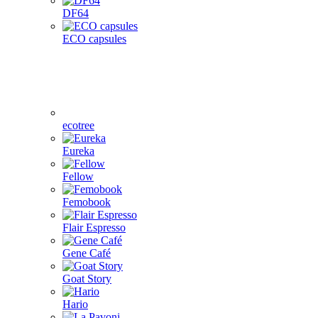
DF64
ECO capsules
ecotree
Eureka
Fellow
Femobook
Flair Espresso
Gene Café
Goat Story
Hario