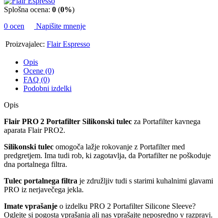
Splošna ocena:
0
(
0%
)
0 ocen
Napišite mnenje
Proizvajalec:
Flair Espresso
Opis
Ocene (0)
FAQ (0)
Podobni izdelki
Opis
Flair PRO 2 Portafilter Silikonski tulec
za Portafilter kavnega
aparata Flair PRO2.
Silikonski tulec
omogoča lažje rokovanje z Portafilter med
predgretjem. Ima tudi rob, ki zagotavlja, da Portafilter ne poškoduje
dna portalnega filtra.
Tulec portalnega filtra
je združljiv tudi s starimi kuhalnimi glavami
PRO iz nerjavečega jekla.
Imate vprašanje
o izdelku PRO 2 Portafilter Silicone Sleeve?
Oglejte si pogosta vprašanja ali nas vprašajte neposredno v razpravi.