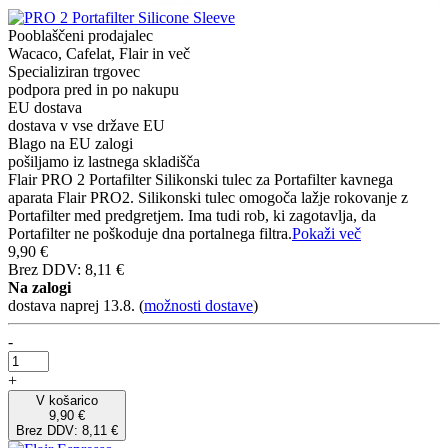
Pooblaščeni prodajalec
Wacaco, Cafelat, Flair in več
Specializiran trgovec
podpora pred in po nakupu
EU dostava
dostava v vse države EU
Blago na EU zalogi
pošiljamo iz lastnega skladišča
Flair PRO 2 Portafilter Silikonski tulec za Portafilter kavnega
aparata Flair PRO2. Silikonski tulec omogoča lažje rokovanje z
Portafilter med predgretjem. Ima tudi rob, ki zagotavlja, da
Portafilter ne poškoduje dna portalnega filtra.
Pokaži več
9,90 €
Brez DDV: 8,11 €
Na zalogi
dostava naprej 13.8.
(
možnosti dostave
)
-
+
V košarico
9,90 €
Brez DDV: 8,11 €