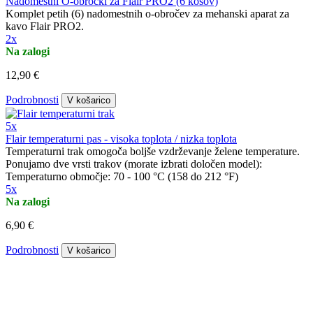
Nadomestni O-obročki za Flair PRO2 (6 kosov)
Komplet petih (6) nadomestnih o-obročev za mehanski aparat za
kavo Flair PRO2.
2x
Na zalogi
12,90 €
Podrobnosti
V košarico
5x
Flair temperaturni pas - visoka toplota / nizka toplota
Temperaturni trak omogoča boljše vzdrževanje želene temperature.
Ponujamo dve vrsti trakov (morate izbrati določen model):
Temperaturno območje: 70 - 100 °C (158 do 212 °F)
5x
Na zalogi
6,90 €
Podrobnosti
V košarico