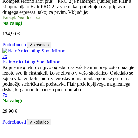
Komplet second shot plus – PRO 2 je namenjen ljubiteljem Flair-a,
ki uporabljajo Flair PRO 2, z vsem, kar potrebujejo za pripravo
drugega espressa, takoj za prvim. Vključuje:
Brezplačna dostava
Na zalogi
134,90 €
Podrobnosti
V košarico
7x
Flair Articulating Shot Mirror
Kupite magnetno vrtljivo ogledalo za vaš Flair in preprosto opazujte
lepoto svojih ekstrakcij, ko se zlivajo v vašo skodelico. Ogledalo se
zgiba v kateri koli smeri za enostavno manipulacijo in se pritrdi na
podnožje stebrička ali podstavka Flair prek lepljivega magnetnega
diska, ki ga morate nanesti pred uporabo.
7x
Na zalogi
29,90 €
Podrobnosti
V košarico