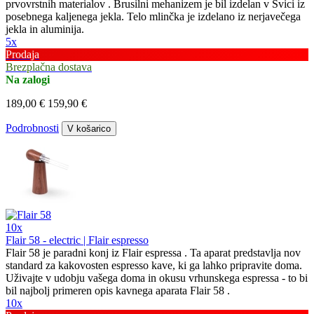
prvovrstnih materialov . Brusilni mehanizem je bil izdelan v Švici iz
posebnega kaljenega jekla. Telo mlinčka je izdelano iz nerjavečega
jekla in aluminija.
5x
Prodaja
Brezplačna dostava
Na zalogi
189,00 €
159,90 €
Podrobnosti
V košarico
10x
Flair 58 - electric | Flair espresso
Flair 58 je paradni konj iz Flair espressa . Ta aparat predstavlja nov
standard za kakovosten espresso kave, ki ga lahko pripravite doma.
Uživajte v udobju vašega doma in okusu vrhunskega espressa - to bi
bil najbolj primeren opis kavnega aparata Flair 58 .
10x