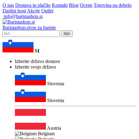
O nas
Dostava in plačilo
Kontakt
Blog
Ocene
Trgovina na debelo
Darilni boni
Akcije
Outlet
info@baristashop.si
Barista
shop
.si
vse za bariste
Išči
SI
Izberite državo dostave
Izberite svojo državo
Slovenia
Slovenia
Austria
Belgium