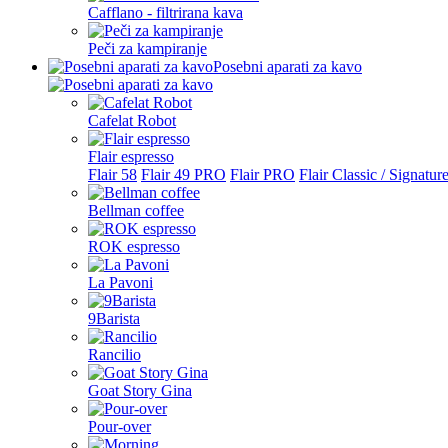
Cafflano - filtrirana kava
Peči za kampiranje
Posebni aparati za kavo
Cafelat Robot
Flair espresso
Flair 58
Flair 49 PRO
Flair PRO
Flair Classic / Signatur
Bellman coffee
ROK espresso
La Pavoni
9Barista
Rancilio
Goat Story Gina
Pour-over