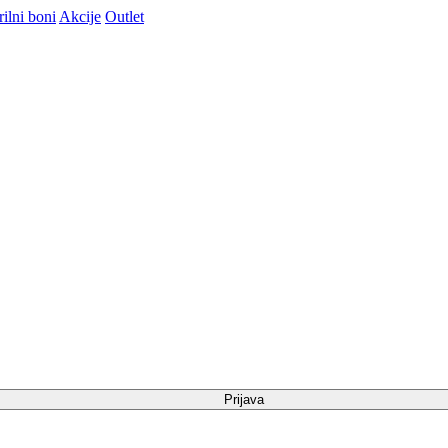
ilni boni
Akcije
Outlet
Prijava