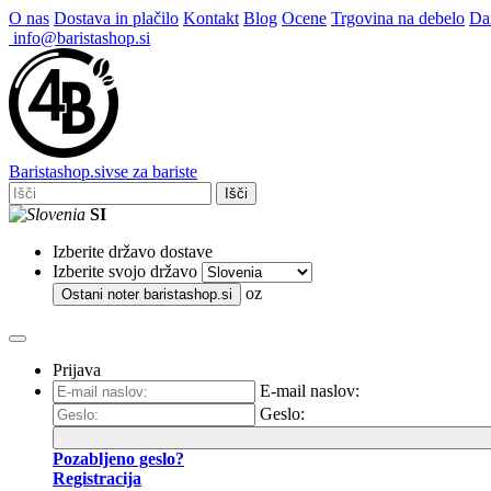
O nas
Dostava in plačilo
Kontakt
Blog
Ocene
Trgovina na debelo
Dar
info@baristashop.si
Barista
shop
.si
vse za bariste
Išči
SI
Izberite državo dostave
Izberite svojo državo
oz
Ostani noter
baristashop.si
Prijava
E-mail naslov:
Geslo:
Pozabljeno geslo?
Registracija