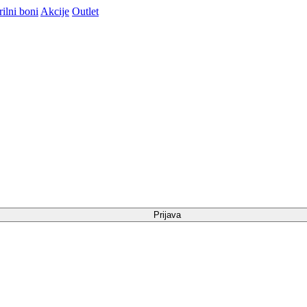
ilni boni
Akcije
Outlet
Prijava