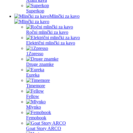
Aram kava
Superkop
Mlinčki za kavo
Ročni mlinčki za kavo
Električni mlinčki za kavo
1Zpresso
Druge znamke
Eureka
Timemore
Fellow
Mlynko
Femobook
Goat Story ARCO