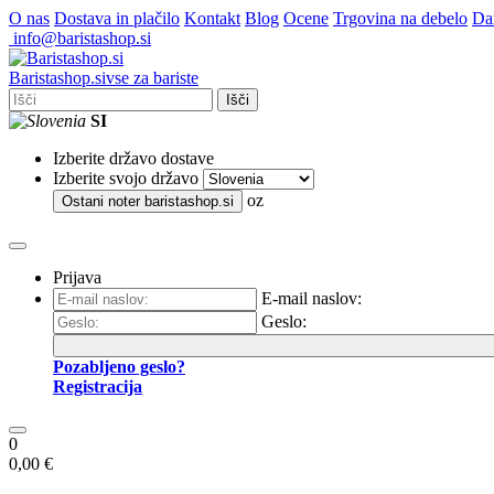
O nas
Dostava in plačilo
Kontakt
Blog
Ocene
Trgovina na debelo
Dar
info@baristashop.si
Barista
shop
.si
vse za bariste
Išči
SI
Izberite državo dostave
Izberite svojo državo
oz
Ostani noter
baristashop.si
Prijava
E-mail naslov:
Geslo:
Pozabljeno geslo?
Registracija
0
0,00 €