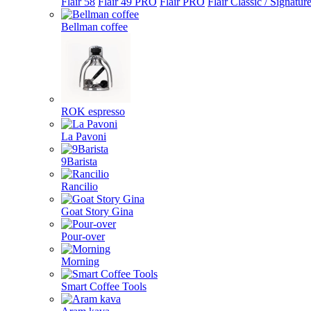
Flair 58
Flair 49 PRO
Flair PRO
Flair Classic / Signatur
Bellman coffee
ROK espresso
La Pavoni
9Barista
Rancilio
Goat Story Gina
Pour-over
Morning
Smart Coffee Tools