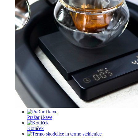
Pražarji kave
Kotliček