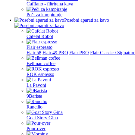
Cafflano - filtrirana kava
Peči za kampiranje
Posebni aparati za kavo
Cafelat Robot
Flair espresso
Flair 58
Flair 49 PRO
Flair PRO
Flair Classic / Signatur
Bellman coffee
ROK espresso
La Pavoni
9Barista
Rancilio
Goat Story Gina
Pour-over