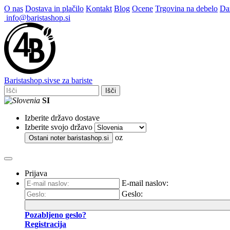
O nas
Dostava in plačilo
Kontakt
Blog
Ocene
Trgovina na debelo
Dar
info@baristashop.si
Barista
shop
.si
vse za bariste
Išči
SI
Izberite državo dostave
Izberite svojo državo
oz
Ostani noter
baristashop.si
Prijava
E-mail naslov:
Geslo:
Pozabljeno geslo?
Registracija