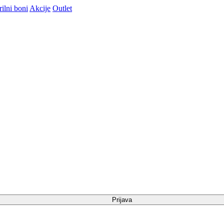
ilni boni
Akcije
Outlet
Prijava