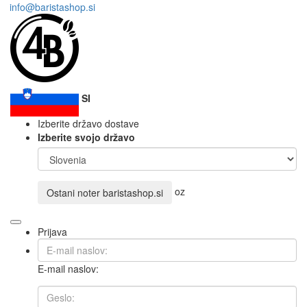
info@baristashop.si
SI
Izberite državo dostave
Izberite svojo državo
oz
Ostani noter
baristashop.si
Prijava
E-mail naslov: