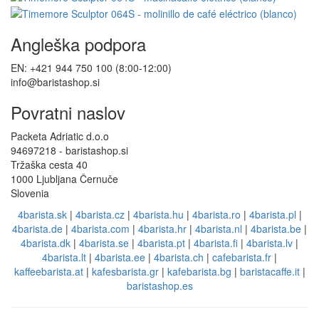
Angleška podpora
EN: +421 944 750 100 (8:00-12:00)
info@baristashop.si
Povratni naslov
Packeta Adriatic d.o.o
94697218 - baristashop.si
Tržaška cesta 40
1000 Ljubljana Černuče
Slovenia
4barista.sk
|
4barista.cz
|
4barista.hu
|
4barista.ro
|
4barista.pl
|
4barista.de
|
4barista.com
|
4barista.hr
|
4barista.nl
|
4barista.be
|
4barista.dk
|
4barista.se
|
4barista.pt
|
4barista.fi
|
4barista.lv
|
4barista.lt
|
4barista.ee
|
4barista.ch
|
cafebarista.fr
|
kaffeebarista.at
|
kafesbarista.gr
|
kafebarista.bg
|
baristacaffe.it
|
baristashop.es