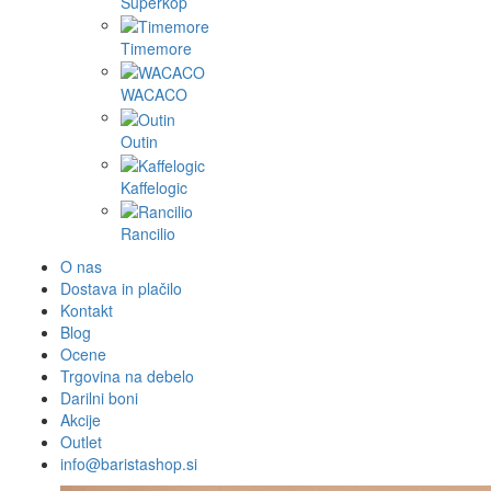
Superkop
Timemore
WACACO
Outin
Kaffelogic
Rancilio
O nas
Dostava in plačilo
Kontakt
Blog
Ocene
Trgovina na debelo
Darilni boni
Akcije
Outlet
info@baristashop.si