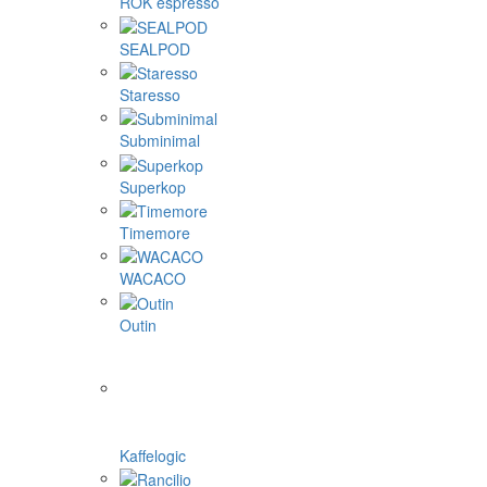
ROK espresso
SEALPOD
Staresso
Subminimal
Superkop
Timemore
WACACO
Outin
Kaffelogic