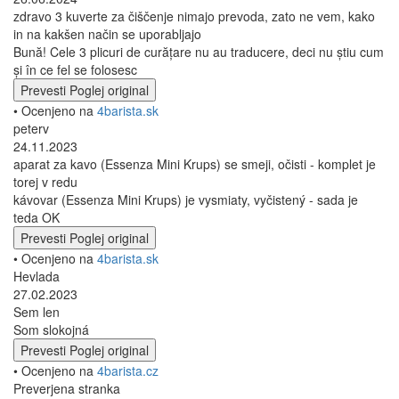
zdravo 3 kuverte za čiščenje nimajo prevoda, zato ne vem, kako
in na kakšen način se uporabljajo
Bună! Cele 3 plicuri de curățare nu au traducere, deci nu știu cum
și în ce fel se folosesc
Prevesti
Poglej original
• Ocenjeno na
4barista.sk
peterv
24.11.2023
aparat za kavo (Essenza Mini Krups) se smeji, očisti - komplet je
torej v redu
kávovar (Essenza Mini Krups) je vysmiaty, vyčistený - sada je
teda OK
Prevesti
Poglej original
• Ocenjeno na
4barista.sk
Hevlada
27.02.2023
Sem len
Som slokojná
Prevesti
Poglej original
• Ocenjeno na
4barista.cz
Preverjena stranka