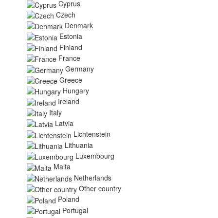
Cyprus
Czech
Denmark
Estonia
Finland
France
Germany
Greece
Hungary
Ireland
Italy
Latvia
Lichtenstein
Lithuania
Luxembourg
Malta
Netherlands
Other country
Poland
Portugal