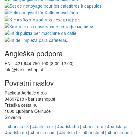
Angleška podpora
EN: +421 944 750 100 (8:00-12:00)
info@baristashop.si
Povratni naslov
Packeta Adriatic d.o.o
94697218 - baristashop.si
Tržaška cesta 40
1000 Ljubljana Černuče
Slovenia
4barista.sk
|
4barista.cz
|
4barista.hu
|
4barista.ro
|
4barista.pl
|
4barista.de
|
4barista.com
|
4barista.hr
|
4barista.nl
|
4barista.be
|