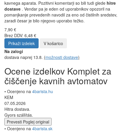
kavnega aparata. Pozitivni komentarji so bili tudi glede
hitre
dostave
. Vendar pa je eden od uporabnikov opozoril na
pomanjkanje prevedenih navodil za eno od čistilnih sredstev,
zaradi česar je bilo njegovo uporabo težko.
7,90 €
Brez DDV: 6,48 €
Prikaži izdelek
V košarico
Na zalogi
dostava naprej 13.8.
(
možnosti dostave
)
Ocene izdelkov Komplet za
čiščenje kavnih avtomatov
• Ocenjeno na
4barista.hu
KEM
07.05.2026
Hitra dostava.
Gyors szállítás.
Prevesti
Poglej original
• Ocenjeno na
4barista.sk