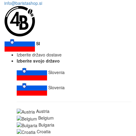
info@baristashop.si
SI
Izberite državo dostave
Izberite svojo državo
Slovenia
Slovenia
Austria
Belgium
Bulgaria
Croatia