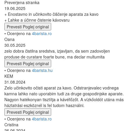
Preverjena stranka
19.06.2025
+ Enostavno in učinkovito čiščenje aparata za kavo
+ Ľahke a účinne čistenie kávovaru
Prevesti
Poglej original
• Ocenjeno na
4barista.ro
Oana
30.05.2025
zelo dobra čistilna sredstva, izjavljam, da sem zadovoljen
produse de curatare foarte bune, ma declar multumita
Prevesti
Poglej original
• Ocenjeno na
4barista.hu
KEM
31.08.2024
Zelo učinkovito očisti aparat za kavo. Odstranjevalec vodnega
kamna lahko nato uporabim tudi za druge gospodinjske aparate.
Nagyon hatékonyan tisztítja a kávéfőzőt. A vízkőoldót utána más
háztatrási eszköznél is fel tudom használni.
Prevesti
Poglej original
• Ocenjeno na
4barista.ro
Cristina
26.06.2024