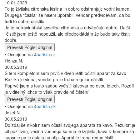
10.01.2023
To je živilska citronska kislina in dobro odstranjuje vodni kamen.
Drugega "čistila" še nisem uporabil, vendar predvidevam, da bo
tudi to dobro očistilo.
Je to potravinářská kyselina citronová a odvápňuje dobře. Další
"čistič jsem ještě nepoužil, ale předpokládám že bude taky čistit
dobře.
Prevesti
Poglej original
• Ocenjeno na
4barista.cz
Honza N.
30.05.2019
S tem kompletom sem prvič v dveh letih očistil aparat za kavo.
Razlika je vidna, vendar ga je treba regular očistiti.
Poprvé jsem s touto sadou vyčistil kávovar po dvou letech. Rozdíl
je viditelný, chce to však pravidelné čištění.
Prevesti
Poglej original
• Ocenjeno na
4barista.sk
Jozef N.
30.05.2019
Do zdaj še nikoli nisem očistil svojega aparata za kavo. Rezultat je
bil pozitiven, večina vodnega kamna je izginila, kava iz komore za
kapsule pa je ostala na otip. Aparat je treba redno čistiti.