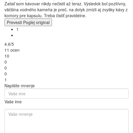
Zatiaľ som kávovar nikdy nečistil až teraz. Výsledok bol pozitívny,
väčšina vodného kameňa je preč, na dotyk zmizli aj zvyšky kávy z
komory pre kapsulu. Treba čistiť pravidelne.
Prevesti
Poglej original
1
4.6/5
11 ocen
10
0
0
0
1
Napišite mnenje
Vaše ime