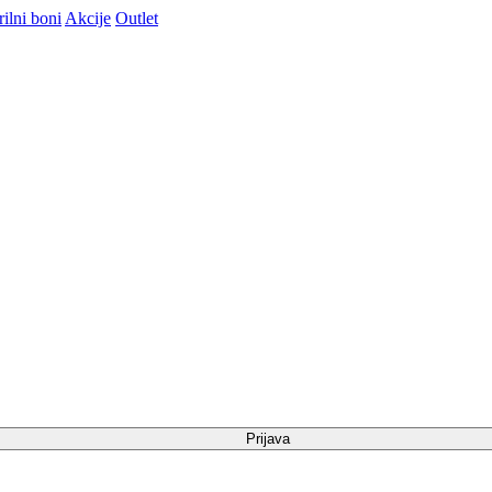
ilni boni
Akcije
Outlet
Prijava