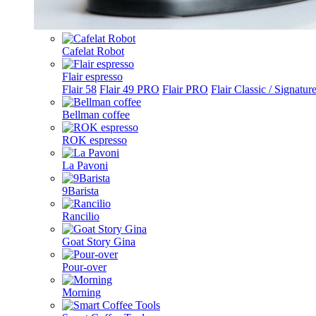
Cafelat Robot
Flair espresso
Flair 58
Flair 49 PRO
Flair PRO
Flair Classic / Signatur
Bellman coffee
ROK espresso
La Pavoni
9Barista
Rancilio
Goat Story Gina
Pour-over
Morning