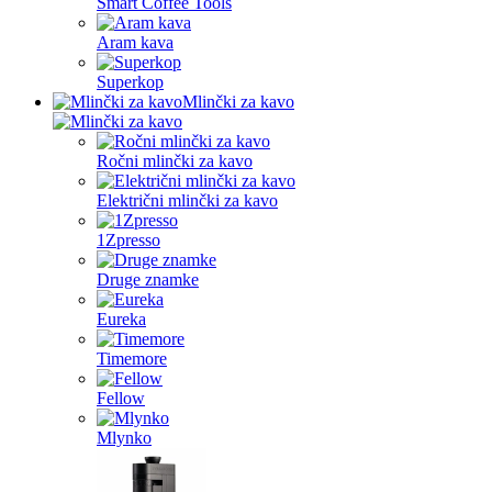
Smart Coffee Tools
Aram kava
Superkop
Mlinčki za kavo
Ročni mlinčki za kavo
Električni mlinčki za kavo
1Zpresso
Druge znamke
Eureka
Timemore
Fellow
Mlynko