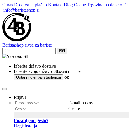
O nas
Dostava in plačilo
Kontakt
Blog
Ocene
Trgovina na debelo
Dar
info@baristashop.si
Barista
shop
.si
vse za bariste
Išči
SI
Izberite državo dostave
Izberite svojo državo
oz
Ostani noter
baristashop.si
Prijava
E-mail naslov:
Geslo:
Pozabljeno geslo?
Registracija