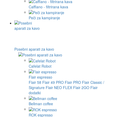
Cafflano - filtrirana kava
Peči za kampiranje
Posebni aparati za kavo
Cafelat Robot
Flair espresso
Flair 58
Flair 49 PRO
Flair PRO
Flair Classic /
Signature
Flair NEO FLEX
Flair 2GO
Flair
dodatki
Bellman coffee
ROK espresso