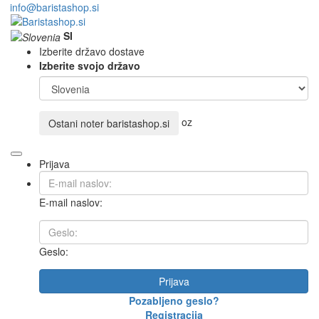
info@baristashop.si
SI
Izberite državo dostave
Izberite svojo državo
oz
Ostani noter
baristashop.si
Prijava
E-mail naslov:
Geslo:
Prijava
Pozabljeno geslo?
Registracija