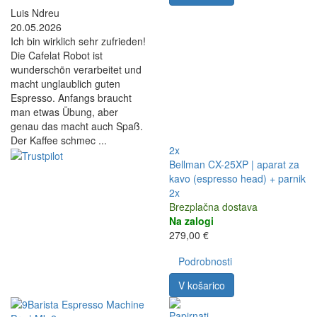
Luis Ndreu
20.05.2026
Ich bin wirklich sehr zufrieden!
Die Cafelat Robot ist
wunderschön verarbeitet und
macht unglaublich guten
Espresso. Anfangs braucht
man etwas Übung, aber
genau das macht auch Spaß.
Der Kaffee schmec ...
2x
Bellman CX-25XP | aparat za
kavo (espresso head) + parnik
2x
Brezplačna dostava
Na zalogi
279,00 €
Podrobnosti
V košarico