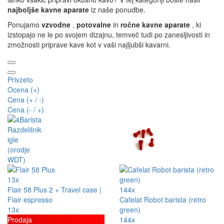
najboljše kavne aparate
iz naše ponudbe.
Ponujamo
vzvodne
,
potovalne
in
ročne kavne aparate
, ki
izstopajo ne le po svojem dizajnu, temveč tudi po zanesljivosti in
zmožnosti priprave kave kot v vaši najljubši kavarni.
Privzeto
Ocena (+)
Cena (+ / -)
Cena (- / +)
13x
Flair 58 Plus 2 + Travel case |
144x
Flair espresso
Cafelat Robot barista (retro
13x
green)
Prodaja
144x