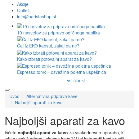
Akcije
Outlet
info@baristashop.si
10 nasvetov za pripravo odličnega napitka
Čaj iz EKO kapsul, zakaj pa ne?
Kako izbrati potovalni aparat za kavo?
Espresso tonik – osvežilna poletna uspešnica
vsi članki
Uvod
Alternativna priprava kave
Najboljši aparati za kavo
Najboljši aparati za kavo
Iščete
najboljši aparat za kavo
za vsakodnevno uporabo, ki
lahko vsakič pripravi okusno kavo? V tej kategoriji boste našli