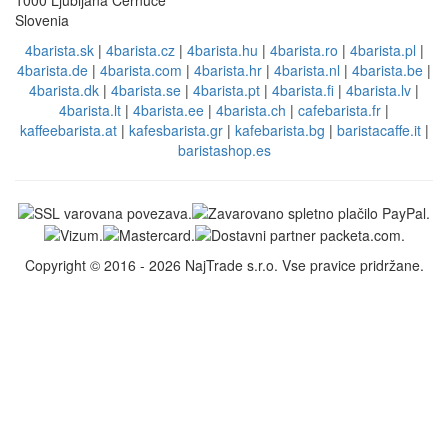
Slovenia
4barista.sk
|
4barista.cz
|
4barista.hu
|
4barista.ro
|
4barista.pl
|
4barista.de
|
4barista.com
|
4barista.hr
|
4barista.nl
|
4barista.be
|
4barista.dk
|
4barista.se
|
4barista.pt
|
4barista.fi
|
4barista.lv
|
4barista.lt
|
4barista.ee
|
4barista.ch
|
cafebarista.fr
|
kaffeebarista.at
|
kafesbarista.gr
|
kafebarista.bg
|
baristacaffe.it
|
baristashop.es
Copyright © 2016 - 2026 NajTrade s.r.o. Vse pravice pridržane.