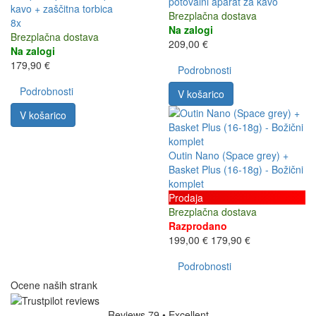
potovalni aparat za kavo
kavo + zaščitna torbica
Brezplačna dostava
8x
Na zalogi
Brezplačna dostava
209,00 €
Na zalogi
179,90 €
Podrobnosti
Podrobnosti
V košarico
V košarico
Outin Nano (Space grey) +
Basket Plus (16-18g) - Božični
komplet
Prodaja
Brezplačna dostava
Razprodano
199,00 €
179,90 €
Podrobnosti
Ocene naših strank
Reviews 79
• Excellent