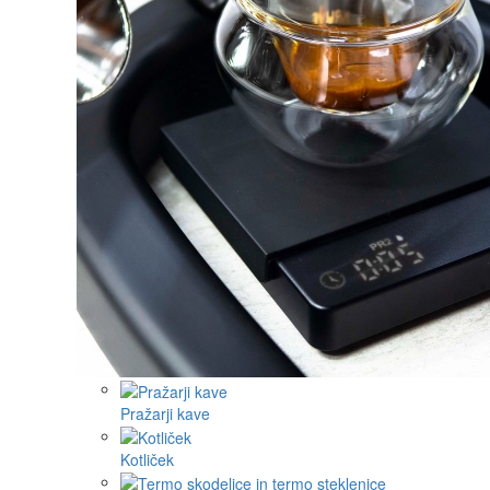
Pražarji kave
Kotliček