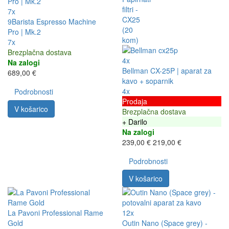
7x
9Barista Espresso Machine
Pro | Mk.2
7x
Brezplačna dostava
4x
Na zalogi
Bellman CX-25P | aparat za
689,00 €
kavo + soparnik
4x
Podrobnosti
Prodaja
V košarico
Brezplačna dostava
+ Darilo
Na zalogi
239,00 €
219,00 €
Podrobnosti
V košarico
La Pavoni Professional Rame
12x
Gold
Outin Nano (Space grey) -