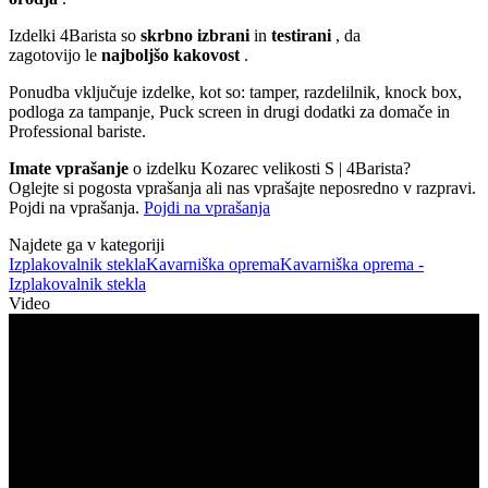
Izdelki 4Barista so
skrbno izbrani
in
testirani
, da
zagotovijo le
najboljšo kakovost
.
Ponudba vključuje izdelke, kot so: tamper, razdelilnik, knock box,
podloga za tampanje, Puck screen in drugi dodatki za domače in
Professional bariste.
Imate vprašanje
o izdelku Kozarec velikosti S | 4Barista?
Oglejte si pogosta vprašanja ali nas vprašajte neposredno v razpravi.
Pojdi na vprašanja.
Pojdi na vprašanja
Najdete ga v kategoriji
Izplakovalnik stekla
Kavarniška oprema
Kavarniška oprema -
Izplakovalnik stekla
Video