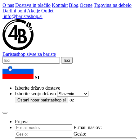
O nas
Dostava in plačilo
Kontakt
Blog
Ocene
Trgovina na debelo
Darilni boni
Akcije
Outlet
info@baristashop.si
Barista
shop
.si
vse za bariste
Išči
SI
Izberite državo dostave
Izberite svojo državo
oz
Ostani noter
baristashop.si
Prijava
E-mail naslov:
Geslo: