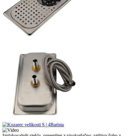
Izplakovalnik stekla, opremljen z visokotlačno, vrtljivo šobo z