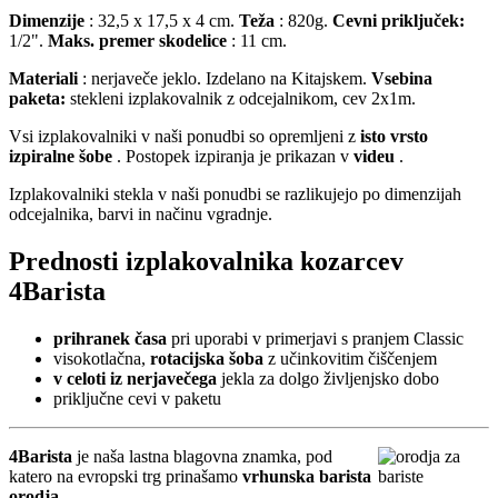
Dimenzije
: 32,5 x 17,5 x 4 cm.
Teža
: 820g.
Cevni priključek:
1/2".
Maks. premer skodelice
: 11 cm.
Materiali
: nerjaveče jeklo. Izdelano na Kitajskem.
Vsebina
paketa:
stekleni izplakovalnik z odcejalnikom, cev 2x1m.
Vsi izplakovalniki v naši ponudbi so opremljeni z
isto vrsto
izpiralne šobe
. Postopek izpiranja je prikazan v
videu
.
Izplakovalniki stekla v naši ponudbi se razlikujejo po dimenzijah
odcejalnika, barvi in načinu vgradnje.
Prednosti izplakovalnika kozarcev
4Barista
prihranek časa
pri uporabi v primerjavi s pranjem Classic
visokotlačna,
rotacijska šoba
z učinkovitim čiščenjem
v celoti iz nerjavečega
jekla za dolgo življenjsko dobo
priključne cevi v paketu
4Barista
je naša lastna blagovna znamka, pod
katero na evropski trg prinašamo
vrhunska barista
orodja
.