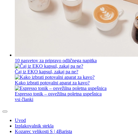
10 nasvetov za pripravo odličnega napitka
Čaj iz EKO kapsul, zakaj pa ne?
Kako izbrati potovalni aparat za kavo?
Espresso tonik – osvežilna poletna uspešnica
vsi članki
Uvod
Izplakovalnik stekla
Kozarec velikosti S | 4Barista