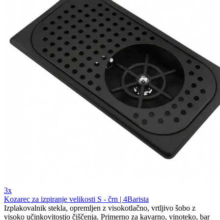
3x
Kozarec za izpiranje velikosti S - črn | 4Barista
Izplakovalnik stekla, opremljen z visokotlačno, vrtljivo šobo z
visoko učinkovitostjo čiščenja. Primerno za kavarno, vinoteko, bar