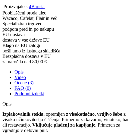
Proizvajalec:
4Barista
Pooblaščeni prodajalec
Wacaco, Cafelat, Flair in več
Specializiran trgovec
podpora pred in po nakupu
EU dostava
dostava v vse države EU
Blago na EU zalogi
pošiljamo iz lastnega skladišča
Brezplačna dostava v EU
za naročila nad 80,00 €
Opis
Video
Ocene (3)
FAQ (0)
Podobni izdelki
Opis
Izplakovalnik stekla,
opremljen
z visokotlačno, vrtljivo šobo
z
visoko učinkovitostjo čiščenja. Primerno za kavarno, vinoteko, bar
ali restavracijo.
Vključuje pladenj za kapljanje.
Primeren za
vgradnjo v delovni pult.