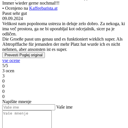
Immer wieder gerne nochmal!!!
• Ocenjeno na
Kaffeebarista.at
Passt sehr gut
09.09.2024
Velikost nam popolnoma ustreza in deluje zelo dobro. Za nekoga, ki
ima več prostora, ga ne bi uporabljal kot odcejalnik, sicer pa je
odličen.
Die Groeße passt uns genau und es funktioniert wirklich super. Als
Abtropfflache für jemanden der mehr Platz hat wurde ich es nicht
nehmen, aber ansonsten ist es super.
Prevesti
Poglej original
vse ocene
5/5
3 ocen
3
0
0
0
0
Napišite mnenje
Vaše ime