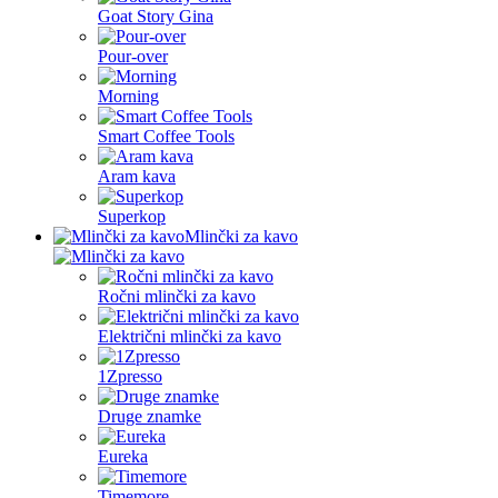
Goat Story Gina
Pour-over
Morning
Smart Coffee Tools
Aram kava
Superkop
Mlinčki za kavo
Ročni mlinčki za kavo
Električni mlinčki za kavo
1Zpresso
Druge znamke
Eureka
Timemore