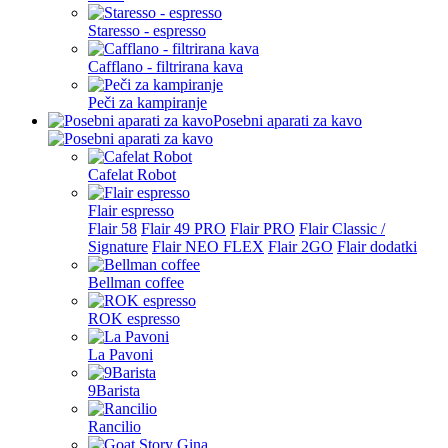
Staresso - espresso
Cafflano - filtrirana kava
Peči za kampiranje
Posebni aparati za kavo
Cafelat Robot
Flair espresso
Flair 58
Flair 49 PRO
Flair PRO
Flair Classic /
Signature
Flair NEO FLEX
Flair 2GO
Flair dodatki
Bellman coffee
ROK espresso
La Pavoni
9Barista
Rancilio