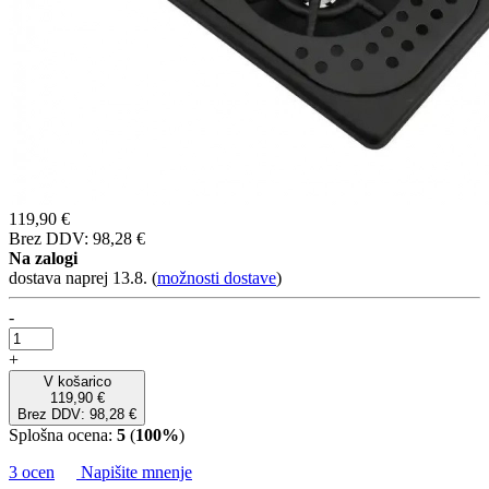
119,90 €
Brez DDV: 98,28 €
Na zalogi
dostava naprej 13.8.
(
možnosti dostave
)
-
+
V košarico
119,90 €
Brez DDV: 98,28 €
Splošna ocena:
5
(
100%
)
3 ocen
Napišite mnenje