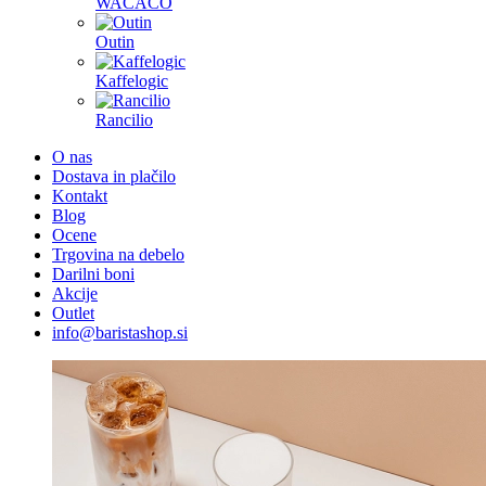
WACACO
Outin
Kaffelogic
Rancilio
O nas
Dostava in plačilo
Kontakt
Blog
Ocene
Trgovina na debelo
Darilni boni
Akcije
Outlet
info@baristashop.si