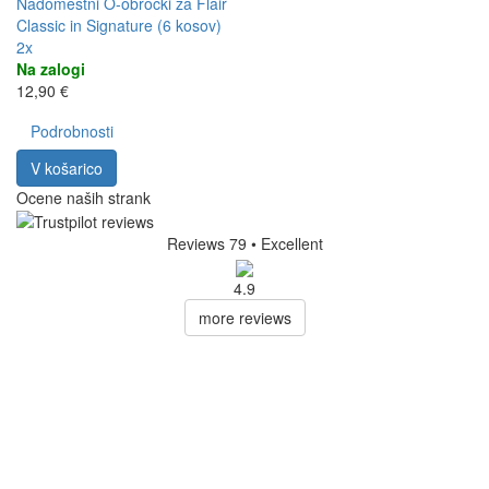
Nadomestni O-obročki za Flair
Classic in Signature (6 kosov)
2x
Na zalogi
12,90 €
Podrobnosti
V košarico
Ocene naših strank
Reviews 79
• Excellent
4.9
more reviews