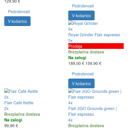
129,90 €
Podrobnosti
Podrobnosti
V košarico
V košarico
5x
Royal Grinder Flair espresso
5x
Prodaja
Brezplačna dostava
Na zalogi
189,00 €
159,90 €
Podrobnosti
V košarico
2x
Flair Café Kettle
4x
2x
Flair 2GO Grounds green |
Brezplačna dostava
Flair espresso
Na zalogi
4x
99,90 €
Brezplačna dostava