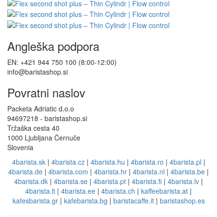
Angleška podpora
EN: +421 944 750 100 (8:00-12:00)
info@baristashop.si
Povratni naslov
Packeta Adriatic d.o.o
94697218 - baristashop.si
Tržaška cesta 40
1000 Ljubljana Černuče
Slovenia
4barista.sk
|
4barista.cz
|
4barista.hu
|
4barista.ro
|
4barista.pl
|
4barista.de
|
4barista.com
|
4barista.hr
|
4barista.nl
|
4barista.be
|
4barista.dk
|
4barista.se
|
4barista.pt
|
4barista.fi
|
4barista.lv
|
4barista.lt
|
4barista.ee
|
4barista.ch
|
kaffeebarista.at
|
kafesbarista.gr
|
kafebarista.bg
|
baristacaffe.it
|
baristashop.es