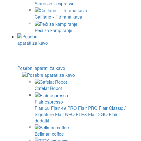
Staresso - espresso
Cafflano - filtrirana kava
Peči za kampiranje
Posebni aparati za kavo
Cafelat Robot
Flair espresso
Flair 58
Flair 49 PRO
Flair PRO
Flair Classic /
Signature
Flair NEO FLEX
Flair 2GO
Flair
dodatki
Bellman coffee