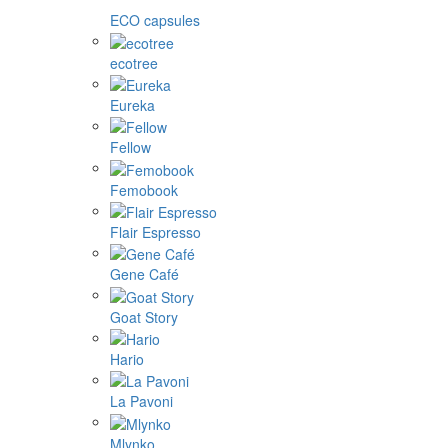
ECO capsules
ecotree
Eureka
Fellow
Femobook
Flair Espresso
Gene Café
Goat Story
Hario
La Pavoni
Mlynko