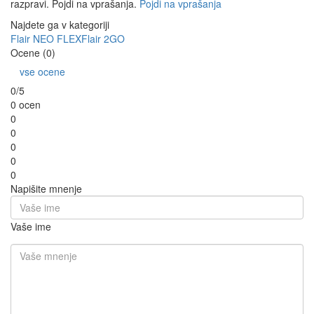
razpravi. Pojdi na vprašanja.
Pojdi na vprašanja
Najdete ga v kategoriji
Flair NEO FLEX
Flair 2GO
Ocene (0)
vse ocene
0/5
0 ocen
0
0
0
0
0
Napišite mnenje
Vaše ime