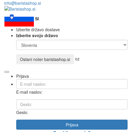
info@baristashop.si
SI
Izberite državo dostave
Izberite svojo državo
oz
Ostani noter
baristashop.si
Prijava
E-mail naslov:
Geslo:
Prijava