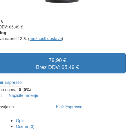
 €
DDV: 65,49 €
logi
va naprej 12.8.
(
možnosti dostave
)
79,90 €
Brez DDV: 65,49 €
na ocena:
0
(
0%
)
n
Napišite mnenje
zvajalec:
Flair Espresso
Opis
Ocene (0)