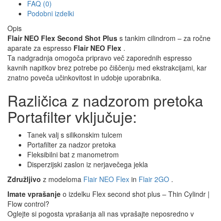
FAQ (0)
Podobni izdelki
Opis
Flair NEO Flex Second Shot Plus
s tankim cilindrom – za ročne
aparate za espresso
Flair NEO Flex
.
Ta nadgradnja omogoča pripravo več zaporednih espresso
kavnih napitkov brez potrebe po čiščenju med ekstrakcijami, kar
znatno poveča učinkovitost in udobje uporabnika.
Različica z nadzorom pretoka
Portafilter vključuje:
Tanek valj s silikonskim tulcem
Portafilter za nadzor pretoka
Fleksibilni bat z manometrom
Disperzijski zaslon iz nerjavečega jekla
Združljivo
z modeloma
Flair NEO Flex
in
Flair 2GO
.
Imate vprašanje
o izdelku Flex second shot plus – Thin Cylindr |
Flow control?
Oglejte si pogosta vprašanja ali nas vprašajte neposredno v