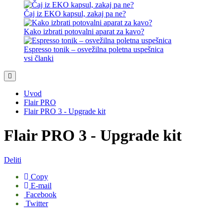
Čaj iz EKO kapsul, zakaj pa ne?
Kako izbrati potovalni aparat za kavo?
Espresso tonik – osvežilna poletna uspešnica
vsi članki
Uvod
Flair PRO
Flair PRO 3 - Upgrade kit
Flair PRO 3 - Upgrade kit
Deliti
Copy
E-mail
Facebook
Twitter