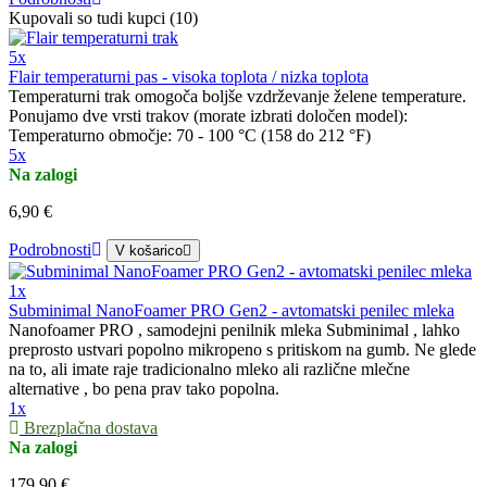
Kupovali so tudi kupci (10)
5x
Flair temperaturni pas - visoka toplota / nizka toplota
Temperaturni trak omogoča boljše vzdrževanje želene temperature.
Ponujamo dve vrsti trakov (morate izbrati določen model):
Temperaturno območje: 70 - 100 °C (158 do 212 °F)
5x
Na zalogi
6,90 €
Podrobnosti
V košarico
1x
Subminimal NanoFoamer PRO Gen2 - avtomatski penilec mleka
Nanofoamer PRO , samodejni penilnik mleka Subminimal , lahko
preprosto ustvari popolno mikropeno s pritiskom na gumb. Ne glede
na to, ali imate raje tradicionalno mleko ali različne mlečne
alternative , bo pena prav tako popolna.
1x
Brezplačna dostava
Na zalogi
179,90 €