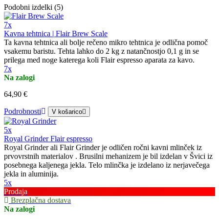
Podobni izdelki (5)
7x
Kavna tehtnica | Flair Brew Scale
Ta kavna tehtnica ali bolje rečeno mikro tehtnica je odlična pomoč
vsakemu baristu. Tehta lahko do 2 kg z natančnostjo 0,1 g in se
prilega med noge katerega koli Flair espresso aparata za kavo.
7x
Na zalogi
64,90 €
Podrobnosti
V košarico
5x
Royal Grinder Flair espresso
Royal Grinder ali Flair Grinder je odličen ročni kavni mlinček iz
prvovrstnih materialov . Brusilni mehanizem je bil izdelan v Švici iz
posebnega kaljenega jekla. Telo mlinčka je izdelano iz nerjavečega
jekla in aluminija.
5x
Prodaja
Brezplačna dostava
Na zalogi