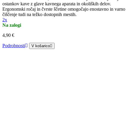
ostankov kave z glave kavnega aparata in okoliških delov.
Ergonomski ročaj in čvrste ščetine omogočajo enostavno in varno
čiščenje tudi na težko dostopnih mestih.
2x
Na zalogi
4,90 €
Podrobnosti
V košarico