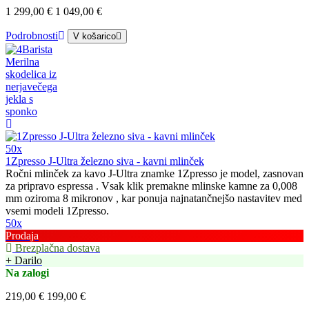
1 299,00 €
1 049,00 €
Podrobnosti
V košarico
50x
1Zpresso J-Ultra železno siva - kavni mlinček
Ročni mlinček za kavo J-Ultra znamke 1Zpresso je model, zasnovan
za pripravo espressa . Vsak klik premakne mlinske kamne za 0,008
mm oziroma 8 mikronov , kar ponuja najnatančnejšo nastavitev med
vsemi modeli 1Zpresso.
50x
Prodaja
Brezplačna dostava
+ Darilo
Na zalogi
219,00 €
199,00 €