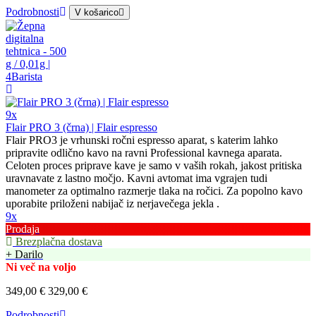
Podrobnosti
V košarico
9x
Flair PRO 3 (črna) | Flair espresso
Flair PRO3 je vrhunski ročni espresso aparat, s katerim lahko
pripravite odlično kavo na ravni Professional kavnega aparata.
Celoten proces priprave kave je samo v vaših rokah, jakost pritiska
uravnavate z lastno močjo. Kavni avtomat ima vgrajen tudi
manometer za optimalno razmerje tlaka na ročici. Za popolno kavo
uporabite priloženi nabijač iz nerjavečega jekla .
9x
Prodaja
Brezplačna dostava
+ Darilo
Ni več na voljo
349,00 €
329,00 €
Podrobnosti