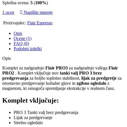
Splošna ocena:
5
(
100%
)
1 ocen
Napišite mnenje
Proizvajalec:
Flair Espresso
Opis
Ocene (1)
FAQ (0)
Podobni izdelki
Opis
Komplet za nadgradnjo
Flair PRO3
za nadgradnjo vašega
Flair
PRO2
. Komplet vključuje nov
tanki valj PRO 3 brez
predgrevanja
za boljšo toplotno stabilnost,
lijak za predgretje
za
enostavno predgrevanje kuhalne glave in
zgibno ogledalo
z
magnetom, ki omogoča spremljanje ekstrakcije v realnem času.
Komplet vključuje:
PRO 3 Tanki valj brez predgrevanja
Lijak za predgrevanje
Strelno ogledalo