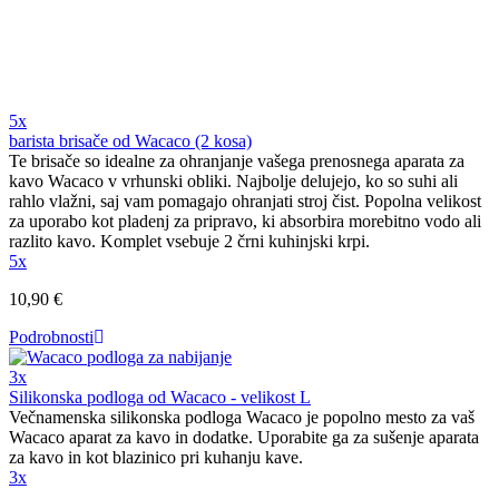
5x
barista brisače od Wacaco (2 kosa)
Te brisače so idealne za ohranjanje vašega prenosnega aparata za
kavo Wacaco v vrhunski obliki. Najbolje delujejo, ko so suhi ali
rahlo vlažni, saj vam pomagajo ohranjati stroj čist. Popolna velikost
za uporabo kot pladenj za pripravo, ki absorbira morebitno vodo ali
razlito kavo. Komplet vsebuje 2 črni kuhinjski krpi.
5x
10,90 €
Podrobnosti
3x
Silikonska podloga od Wacaco - velikost L
Večnamenska silikonska podloga Wacaco je popolno mesto za vaš
Wacaco aparat za kavo in dodatke. Uporabite ga za sušenje aparata
za kavo in kot blazinico pri kuhanju kave.
3x