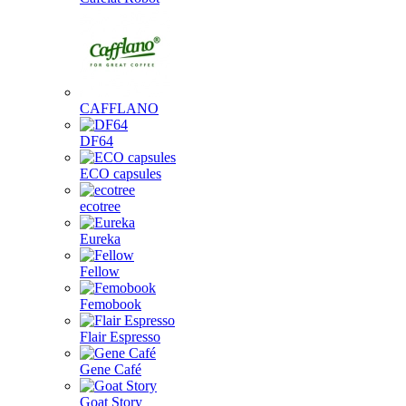
CAFFLANO
DF64
ECO capsules
ecotree
Eureka
Fellow
Femobook
Flair Espresso
Gene Café
Goat Story