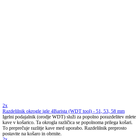
2x
Razdelilnik okrogle igle 4Barista (WDT tool) - 51, 53, 58 mm
Igelni podajalnik (orodje WDT) služi za popolno porazdelitev mlete
kave v košarico. Ta okrogla različica se popolnoma prilega košari.
To preprečuje razlitje kave med uporabo. Razdelilnik preprosto
postavite na košaro in obrnite.
2x