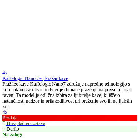
4x
Kaffelogic Nano 7e | Pražar kave
Pražilec kave Kaffelogic Nano7 združuje napredno tehnologijo s
kompaktno zasnovo in dviguje domače praženje na povsem novo
raven. Ta model je odlična izbira za ljubitelje kave, ki iščejo
natančnost, nadzor in prilagodljivost pri praženju svojih najljubših
zrn.
4x
Prodaja
Brezplačna dostava
+ Darilo
Na zalogi