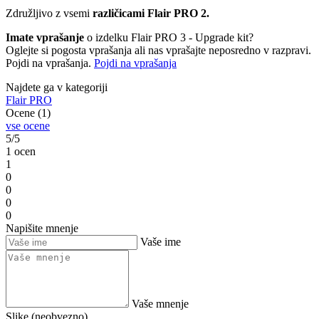
Združljivo z vsemi
različicami Flair PRO 2.
Imate vprašanje
o izdelku Flair PRO 3 - Upgrade kit?
Oglejte si pogosta vprašanja ali nas vprašajte neposredno v razpravi.
Pojdi na vprašanja.
Pojdi na vprašanja
Najdete ga v kategoriji
Flair PRO
Ocene (1)
vse ocene
5/5
1 ocen
1
0
0
0
0
Napišite mnenje
Vaše ime
Vaše mnenje
Slike (neobvezno)