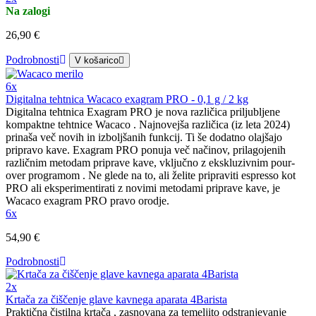
Na zalogi
26,90 €
Podrobnosti
V košarico
6x
Digitalna tehtnica Wacaco exagram PRO - 0,1 g / 2 kg
Digitalna tehtnica Exagram PRO je nova različica priljubljene
kompaktne tehtnice Wacaco . Najnovejša različica (iz leta 2024)
prinaša več novih in izboljšanih funkcij. Ti še dodatno olajšajo
pripravo kave. Exagram PRO ponuja več načinov, prilagojenih
različnim metodam priprave kave, vključno z ekskluzivnim pour-
over programom . Ne glede na to, ali želite pripraviti espresso kot
PRO ali eksperimentirati z novimi metodami priprave kave, je
Wacaco exagram PRO pravo orodje.
6x
54,90 €
Podrobnosti
2x
Krtača za čiščenje glave kavnega aparata 4Barista
Praktična čistilna krtača , zasnovana za temeljito odstranjevanje