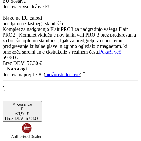
EU dostava
dostava v vse države EU
Blago na EU zalogi
pošiljamo iz lastnega skladišča
Komplet za nadgradnjo Flair PRO3 za nadgradnjo vašega Flair
PRO2 . Komplet vključuje nov tanki valj PRO 3 brez predgrevanja
za boljšo toplotno stabilnost, lijak za predgretje za enostavno
predgrevanje kuhalne glave in zgibno ogledalo z magnetom, ki
omogoča spremljanje ekstrakcije v realnem času.
Pokaži več
69,90 €
Brez DDV: 57,30 €
Na zalogi
dostava naprej 13.8.
(
možnosti dostave
)
-
+
V košarico
69,90 €
Brez DDV: 57,30 €