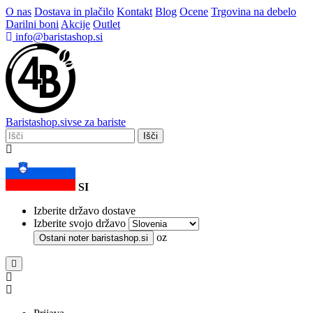
O nas
Dostava in plačilo
Kontakt
Blog
Ocene
Trgovina na debelo
Darilni boni
Akcije
Outlet
info@baristashop.si
Barista
shop
.si
vse za bariste
Išči
SI
Izberite državo dostave
Izberite svojo državo
oz
Ostani noter
baristashop.si