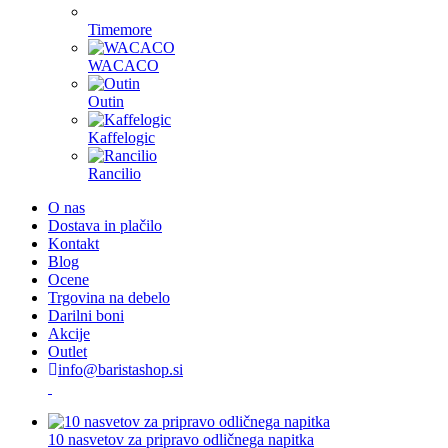
Timemore
WACACO
Outin
Kaffelogic
Rancilio
O nas
Dostava in plačilo
Kontakt
Blog
Ocene
Trgovina na debelo
Darilni boni
Akcije
Outlet
info@baristashop.si
10 nasvetov za pripravo odličnega napitka