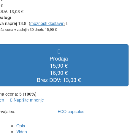
 €
DDV: 13,03 €
zalogi
va naprej 13.8.
(
možnosti dostave
)
jša cena v zadnjih 30 dneh: 15,90 €
Prodaja
15,90 €
16,90 €
Brez DDV: 13,03 €
na ocena:
5
(
100%
)
en
Napišite mnenje
zvajalec:
ECO capsules
Opis
Video