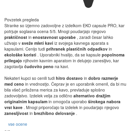
Povzetek pregleda
Stranke so izjemno zadovoljne z izdelkom EKO capsule PRO, kar
potrjuje soglasna ocena 5/5. Mnogi poudarjajo njegovo
praktičnost
in
enostavnost uporabe
, zaradi česar lahko
uživajo v
sveže mleti kavi
iz svojega kavnega aparata s
kapsulami. Cenijo tudi
prihranek plastičnih odpadkov
in
ekološke koristi
. Uporabniki hvalijo, da se kapsule
popolnoma
prilegajo
njihovim kavnim aparatom in delujejo zanesljivo, kar
zagotavlja
čudovito peno
na kavi.
Nekateri kupci so cenili tudi
hitro dostavo
in
dobro razmerje
med ceno
in vrednostjo. Čeprav je en uporabnik omenil, da bi mu
bila všeč priložena merica za kavo, prevladuje splošno
zadovoljstvo. Izdelek velja za odlično
alternativo dražjim
originalnim kapsulam
in omogoča uporabo
širokega nabora
vrst kave
. Mnogi priporočajo ta izdelek in poudarjajo njegovo
zanesljivost
in
brezhibno delovanje
.
vse ocene