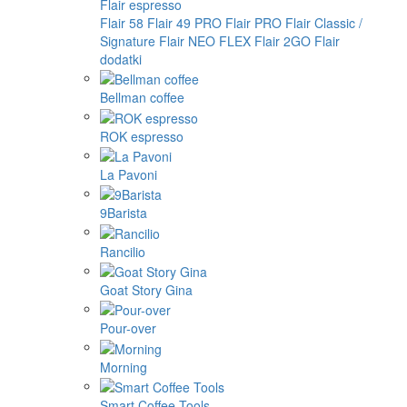
Flair espresso
Flair 58
Flair 49 PRO
Flair PRO
Flair Classic /
Signature
Flair NEO FLEX
Flair 2GO
Flair
dodatki
Bellman coffee
ROK espresso
La Pavoni
9Barista
Rancilio
Goat Story Gina
Pour-over
Morning
Smart Coffee Tools