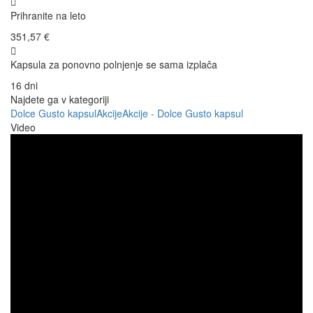
Prihranite na leto
351,57 €
Kapsula za ponovno polnjenje se sama izplača
16 dni
Najdete ga v kategoriji
Dolce Gusto kapsul
Akcije
Akcije - Dolce Gusto kapsul
Video