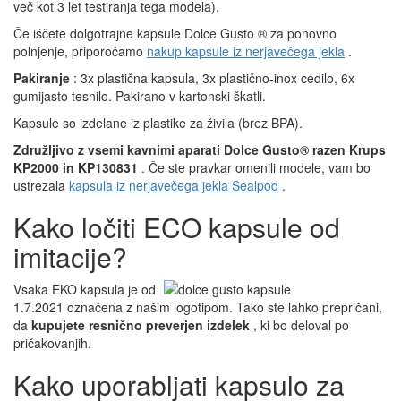
več kot 3 let testiranja tega modela).
Če iščete dolgotrajne kapsule Dolce Gusto ® za ponovno
polnjenje, priporočamo
nakup kapsule iz nerjavečega jekla
.
Pakiranje
: 3x plastična kapsula, 3x plastično-inox cedilo, 6x
gumijasto tesnilo. Pakirano v kartonski škatli.
Kapsule so izdelane iz plastike za živila (brez BPA).
Združljivo z vsemi kavnimi aparati Dolce Gusto®
razen Krups
KP2000 in KP130831
. Če ste pravkar omenili modele, vam bo
ustrezala
kapsula iz nerjavečega jekla Sealpod
.
Kako ločiti ECO kapsule od
imitacije?
Vsaka EKO kapsula je od
1.7.2021 označena z našim logotipom. Tako ste lahko prepričani,
da
kupujete resnično preverjen izdelek
, ki bo deloval po
pričakovanjih.
Kako uporabljati kapsulo za