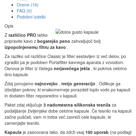
Ocene (16)
FAQ (0)
Podobni izdelki
Opis
Z
različico PRO
lahko
pripravite kavo z
bogatejšo peno
zahvaljujoč bolj
izpopolnjenemu filtru za kavo
.
Za razliko od različice Classic je filter sestavljen iz več delov, po
zgradbi pa je podoben Portafilter kavnega aparata z vzvodom.
Osnova je filter iz čistega
nerjavečega jekla
, ki pokriva celotno
dno kapsule.
Zdaj ponujamo
najnovejšo
,
tretjo generacijo
. Odlikuje ga
izboljšan pokrov, ki enakomerneje porazdeli toplo vodo po kapsuli
in dodaten filter neposredno v kapsuli.
Paket zdaj vključuje
3 nadomestna silikonska tesnila
za
podaljšanje življenjske dobe celotne kapsule. Če tesnilo na kapsuli
začne puščati, vam ni treba več zavreči cele kapsule, le
zamenjajte tesnilo.
Kapsula
je zasnovana tako, da zdrži vsaj
100 uporab
(na podlagi