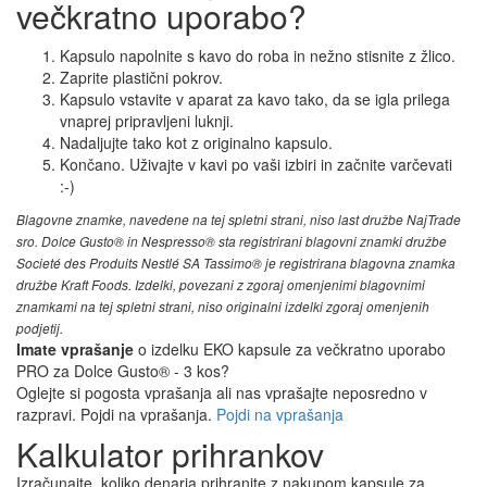
večkratno uporabo?
Kapsulo napolnite s kavo do roba in nežno stisnite z žlico.
Zaprite plastični pokrov.
Kapsulo vstavite v aparat za kavo tako, da se igla prilega
vnaprej pripravljeni luknji.
Nadaljujte tako kot z originalno kapsulo.
Končano. Uživajte v kavi po vaši izbiri in začnite varčevati
:-)
Blagovne znamke, navedene na tej spletni strani, niso last družbe NajTrade
sro. Dolce Gusto® in Nespresso® sta registrirani blagovni znamki družbe
Societé des Produits Nestlé SA Tassimo® je registrirana blagovna znamka
družbe Kraft Foods. Izdelki, povezani z zgoraj omenjenimi blagovnimi
znamkami na tej spletni strani, niso originalni izdelki zgoraj omenjenih
podjetij.
Imate vprašanje
o izdelku EKO kapsule za večkratno uporabo
PRO za Dolce Gusto® - 3 kos?
Oglejte si pogosta vprašanja ali nas vprašajte neposredno v
razpravi. Pojdi na vprašanja.
Pojdi na vprašanja
Kalkulator prihrankov
Izračunajte, koliko denarja prihranite z nakupom kapsule za