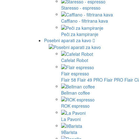
Staresso - espresso
Cafflano - filtrirana kava
Peči za kampiranje
Posebni aparati za kavo
Cafelat Robot
Flair espresso
Flair 58
Flair 49 PRO
Flair PRO
Flair C
Bellman coffee
ROK espresso
La Pavoni
9Barista