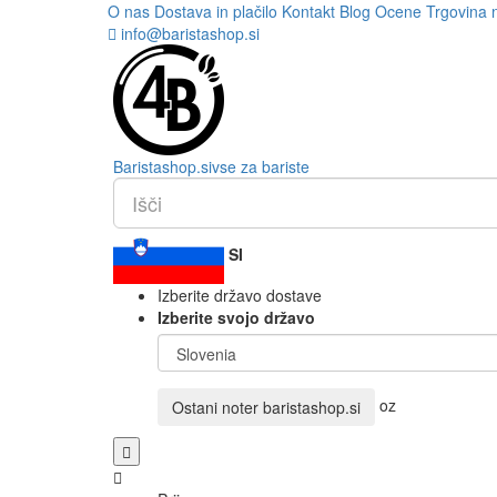
O nas
Dostava in plačilo
Kontakt
Blog
Ocene
Trgovina 
info@baristashop.si
Barista
shop
.si
vse za bariste
SI
Izberite državo dostave
Izberite svojo državo
oz
Ostani noter
baristashop.si