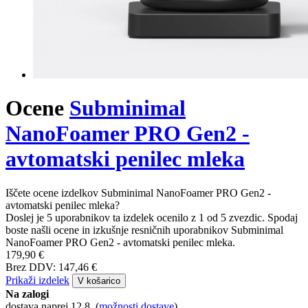
Ocene
Subminimal
NanoFoamer PRO Gen2 -
avtomatski penilec mleka
Iščete ocene izdelkov Subminimal NanoFoamer PRO Gen2 -
avtomatski penilec mleka?
Doslej je 5 uporabnikov ta izdelek ocenilo z 1 od 5 zvezdic. Spodaj
boste našli ocene in izkušnje resničnih uporabnikov Subminimal
NanoFoamer PRO Gen2 - avtomatski penilec mleka.
179,90 €
Brez DDV: 147,46 €
Prikaži izdelek
V košarico
Na zalogi
dostava naprej 12.8.
(
možnosti dostave
)