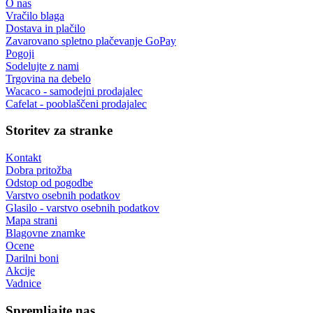
O nas
Vračilo blaga
Dostava in plačilo
Zavarovano spletno plačevanje GoPay
Pogoji
Sodelujte z nami
Trgovina na debelo
Wacaco - samodejni prodajalec
Cafelat - pooblaščeni prodajalec
Storitev za stranke
Kontakt
Dobra pritožba
Odstop od pogodbe
Varstvo osebnih podatkov
Glasilo - varstvo osebnih podatkov
Mapa strani
Blagovne znamke
Ocene
Darilni boni
Akcije
Vadnice
Spremljajte nas