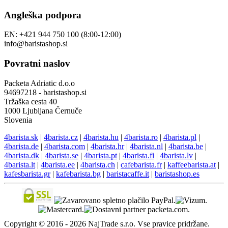
Angleška podpora
EN: +421 944 750 100 (8:00-12:00)
info@baristashop.si
Povratni naslov
Packeta Adriatic d.o.o
94697218 - baristashop.si
Tržaška cesta 40
1000 Ljubljana Černuče
Slovenia
4barista.sk
|
4barista.cz
|
4barista.hu
|
4barista.ro
|
4barista.pl
|
4barista.de
|
4barista.com
|
4barista.hr
|
4barista.nl
|
4barista.be
|
4barista.dk
|
4barista.se
|
4barista.pt
|
4barista.fi
|
4barista.lv
|
4barista.lt
|
4barista.ee
|
4barista.ch
|
cafebarista.fr
|
kaffeebarista.at
|
kafesbarista.gr
|
kafebarista.bg
|
baristacaffe.it
|
baristashop.es
Copyright © 2016 - 2026 NajTrade s.r.o. Vse pravice pridržane.