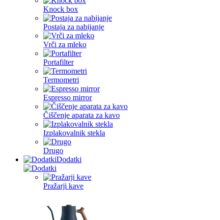
Knock box
Postaja za nabijanje
Vrči za mleko
Portafilter
Termometri
Espresso mirror
Čiščenje aparata za kavo
Izplakovalnik stekla
Drugo
Dodatki
Pražarji kave