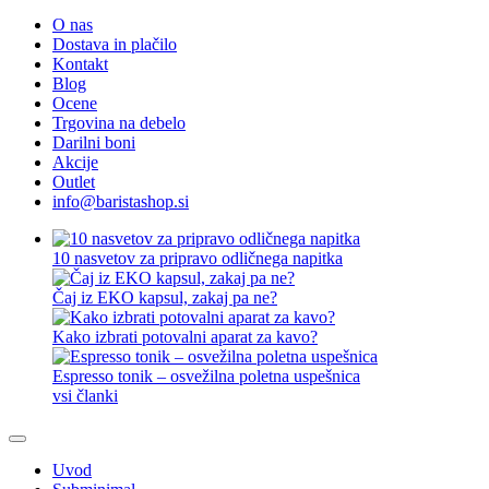
O nas
Dostava in plačilo
Kontakt
Blog
Ocene
Trgovina na debelo
Darilni boni
Akcije
Outlet
info@baristashop.si
10 nasvetov za pripravo odličnega napitka
Čaj iz EKO kapsul, zakaj pa ne?
Kako izbrati potovalni aparat za kavo?
Espresso tonik – osvežilna poletna uspešnica
vsi članki
Uvod