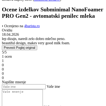
Ocene izdelkov Subminimal NanoFoamer
PRO Gen2 - avtomatski penilec mleka
• Ocenjeno na
4barista.ro
Ovidiu
18.04.2026
lep dizajn, naredi zelo dobro mlečno peno.
beautiful design, makes very good milk foam.
Prevesti
Poglej original
5/5
1 ocen
1
0
0
0
0
Napišite mnenje
Vaše ime