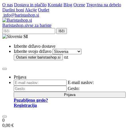
O nas
Dostava in plačilo
Kontakt
Blog
Ocene
Trgovina na debelo
Darilni boni
Akcije
Outlet
info@baristashop.si
Barista
shop
.si
vse za bariste
Išči
SI
Izberite državo dostave
Izberite svojo državo
oz
Ostani noter
baristashop.si
Prijava
E-mail naslov:
Geslo:
Prijava
Pozabljeno geslo?
Registracija
0
0,00 €