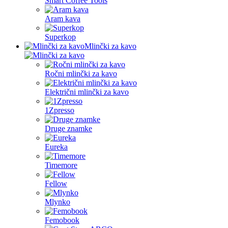
Smart Coffee Tools
Aram kava
Superkop
Mlinčki za kavo
Ročni mlinčki za kavo
Električni mlinčki za kavo
1Zpresso
Druge znamke
Eureka
Timemore
Fellow
Mlynko
Femobook