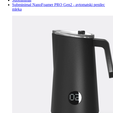
Subminimal
Subminimal NanoFoamer PRO Gen2 - avtomatski penilec
mleka