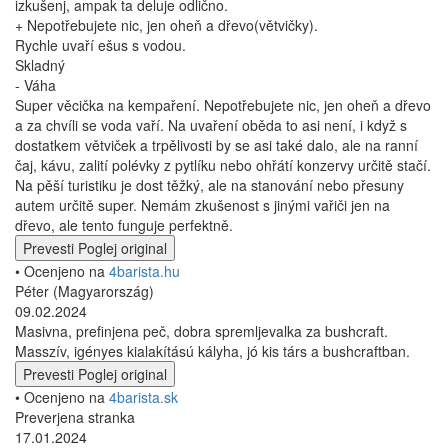
izkušenj, ampak ta deluje odlično.
+ Nepotřebujete nic, jen oheň a dřevo(větvičky).
Rychle uvaří ešus s vodou.
Skladný
- Váha
Super věcička na kempaření. Nepotřebujete nic, jen oheň a dřevo
a za chvíli se voda vaří. Na uvaření oběda to asi není, i když s
dostatkem větviček a trpělivosti by se asi také dalo, ale na ranní
čaj, kávu, zalití polévky z pytlíku nebo ohřátí konzervy určitě stačí.
Na pěší turistiku je dost těžký, ale na stanování nebo přesuny
autem určitě super. Nemám zkušenost s jinými vařiči jen na
dřevo, ale tento funguje perfektně.
Prevesti
Poglej original
• Ocenjeno na
4barista.hu
Péter (Magyarország)
09.02.2024
Masivna, prefinjena peč, dobra spremljevalka za bushcraft.
Masszív, igényes kialakítású kályha, jó kis társ a bushcraftban.
Prevesti
Poglej original
• Ocenjeno na
4barista.sk
Preverjena stranka
17.01.2024