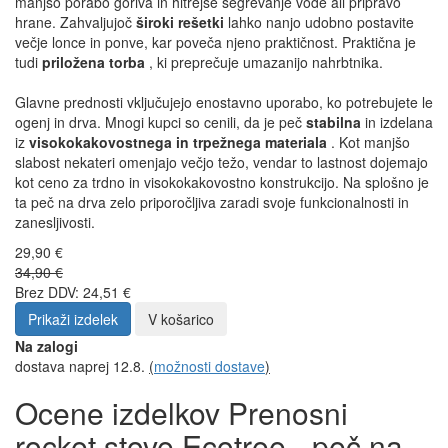
manjšo porabo goriva in hitrejše segrevanje vode ali pripravo
hrane. Zahvaljujoč
široki rešetki
lahko nanjo udobno postavite
večje lonce in ponve, kar poveča njeno praktičnost. Praktična je
tudi
priložena torba
, ki preprečuje umazanijo nahrbtnika.
Glavne prednosti vključujejo enostavno uporabo, ko potrebujete le
ogenj in drva. Mnogi kupci so cenili, da je peč
stabilna
in izdelana
iz
visokokakovostnega in trpežnega materiala
. Kot manjšo
slabost nekateri omenjajo večjo težo, vendar to lastnost dojemajo
kot ceno za trdno in visokokakovostno konstrukcijo. Na splošno je
ta peč na drva zelo priporočljiva zaradi svoje funkcionalnosti in
zanesljivosti.
29,90 €
34,90 €
Brez DDV: 24,51 €
Prikaži izdelek
V košarico
Na zalogi
dostava naprej 12.8.
(
možnosti dostave
)
Ocene izdelkov Prenosni
rocket stove Ecotree - peč na