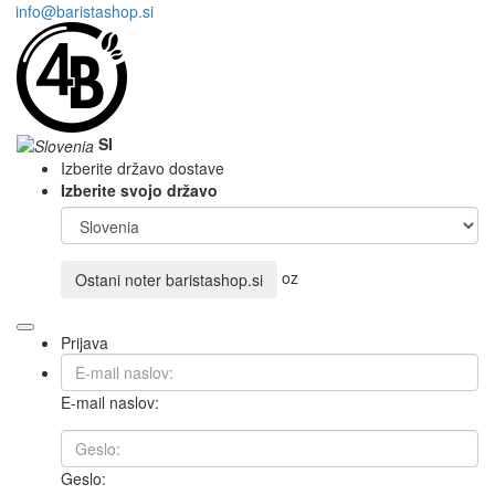
info@baristashop.si
SI
Izberite državo dostave
Izberite svojo državo
oz
Ostani noter
baristashop.si
Prijava
E-mail naslov:
Geslo: