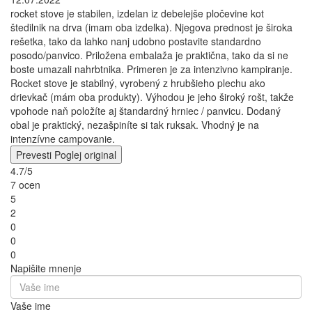
rocket stove je stabilen, izdelan iz debelejše pločevine kot
štedilnik na drva (imam oba izdelka). Njegova prednost je široka
rešetka, tako da lahko nanj udobno postavite standardno
posodo/panvico. Priložena embalaža je praktična, tako da si ne
boste umazali nahrbtnika. Primeren je za intenzivno kampiranje.
Rocket stove je stabilný, vyrobený z hrubšieho plechu ako
drievkač (mám oba produkty). Výhodou je jeho široký rošt, takže
vpohode naň položíte aj štandardný hrniec / panvicu. Dodaný
obal je praktický, nezašpiníte si tak ruksak. Vhodný je na
intenzívne campovanie.
Prevesti
Poglej original
4.7/5
7 ocen
5
2
0
0
0
Napišite mnenje
Vaše ime