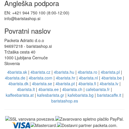
Angleška podpora
EN: +421 944 750 100 (8:00-12:00)
info@baristashop.si
Povratni naslov
Packeta Adriatic d.o.o
94697218 - baristashop.si
Tržaška cesta 40
1000 Ljubljana Černuče
Slovenia
4barista.sk
|
4barista.cz
|
4barista.hu
|
4barista.ro
|
4barista.pl
|
4barista.de
|
4barista.com
|
4barista.hr
|
4barista.nl
|
4barista.be
|
4barista.dk
|
4barista.se
|
4barista.pt
|
4barista.fi
|
4barista.lv
|
4barista.lt
|
4barista.ee
|
4barista.ch
|
cafebarista.fr
|
kaffeebarista.at
|
kafesbarista.gr
|
kafebarista.bg
|
baristacaffe.it
|
baristashop.es