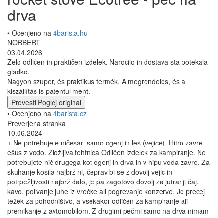
drva
• Ocenjeno na
4barista.hu
NORBERT
03.04.2026
Zelo odličen in praktičen izdelek. Naročilo in dostava sta potekala
gladko.
Nagyon szuper, és praktikus termék. A megrendelés, és a
kiszállítás is patentul ment.
Prevesti
Poglej original
• Ocenjeno na
4barista.cz
Preverjena stranka
10.06.2024
+ Ne potrebujete ničesar, samo ogenj in les (vejice). Hitro zavre
ešus z vodo. Zložljiva tehtnica Odličen izdelek za kampiranje. Ne
potrebujete nič drugega kot ogenj in drva in v hipu voda zavre. Za
skuhanje kosila najbrž ni, čeprav bi se z dovolj vejic in
potrpežljivosti najbrž dalo, je pa zagotovo dovolj za jutranji čaj,
kavo, polivanje juhe iz vrečke ali pogrevanje konzerve. Je precej
težek za pohodništvo, a vsekakor odličen za kampiranje ali
premikanje z avtomobilom. Z drugimi pečmi samo na drva nimam