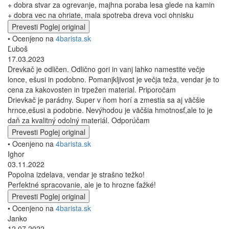
+ dobra stvar za ogrevanje, majhna poraba lesa glede na kamin
+ dobra vec na ohriate, mala spotreba dreva voci ohnisku
Prevesti
Poglej original
• Ocenjeno na
4barista.sk
Ľuboš
17.03.2023
Drevkač je odličen. Odlično gori in vanj lahko namestite večje
lonce, ešusi in podobno. Pomanjkljivost je večja teža, vendar je to
cena za kakovosten in trpežen material. Priporočam
Drievkač je parádny. Super v ňom horí a zmestia sa aj väčšie
hrnce,ešusi a podobne. Nevýhodou je väčšia hmotnosť,ale to je
daň za kvalitný odolný materiál. Odporúčam
Prevesti
Poglej original
• Ocenjeno na
4barista.sk
Ighor
03.11.2022
Popolna izdelava, vendar je strašno težko!
Perfektné spracovanie, ale je to hrozne ťažké!
Prevesti
Poglej original
• Ocenjeno na
4barista.sk
Janko
12.07.2022