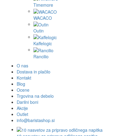
Timemore
WACACO
Outin
Kaffelogic
Rancilio
O nas
Dostava in plačilo
Kontakt
Blog
Ocene
Trgovina na debelo
Darilni boni
Akcije
Outlet
info@baristashop.si
10 nasvetov za pripravo odličnega napitka