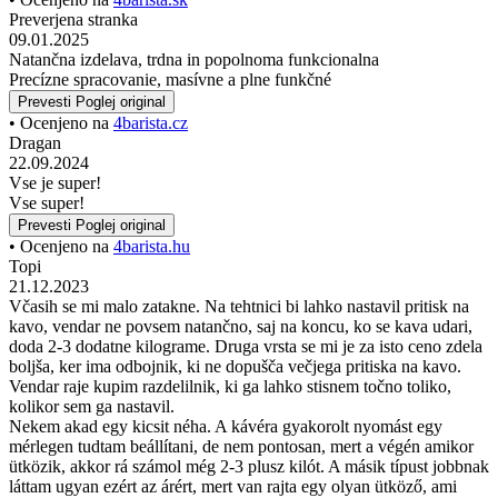
Preverjena stranka
09.01.2025
Natančna izdelava, trdna in popolnoma funkcionalna
Precízne spracovanie, masívne a plne funkčné
Prevesti
Poglej original
• Ocenjeno na
4barista.cz
Dragan
22.09.2024
Vse je super!
Vse super!
Prevesti
Poglej original
• Ocenjeno na
4barista.hu
Topi
21.12.2023
Včasih se mi malo zatakne. Na tehtnici bi lahko nastavil pritisk na
kavo, vendar ne povsem natančno, saj na koncu, ko se kava udari,
doda 2-3 dodatne kilograme. Druga vrsta se mi je za isto ceno zdela
boljša, ker ima odbojnik, ki ne dopušča večjega pritiska na kavo.
Vendar raje kupim razdelilnik, ki ga lahko stisnem točno toliko,
kolikor sem ga nastavil.
Nekem akad egy kicsit néha. A kávéra gyakorolt nyomást egy
mérlegen tudtam beállítani, de nem pontosan, mert a végén amikor
ütközik, akkor rá számol még 2-3 plusz kilót. A másik típust jobbnak
láttam ugyan ezért az árért, mert van rajta egy olyan ütköző, ami