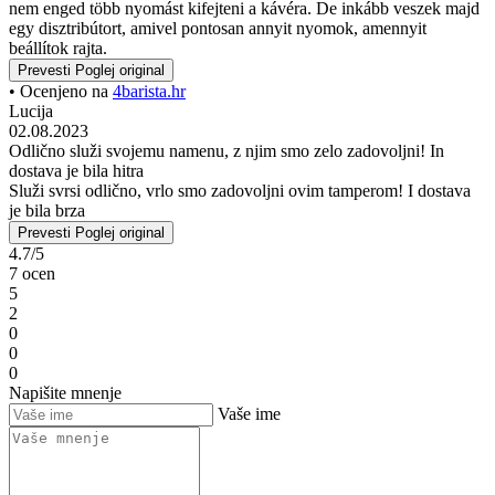
nem enged több nyomást kifejteni a kávéra. De inkább veszek majd
egy disztribútort, amivel pontosan annyit nyomok, amennyit
beállítok rajta.
Prevesti
Poglej original
• Ocenjeno na
4barista.hr
Lucija
02.08.2023
Odlično služi svojemu namenu, z njim smo zelo zadovoljni! In
dostava je bila hitra
Služi svrsi odlično, vrlo smo zadovoljni ovim tamperom! I dostava
je bila brza
Prevesti
Poglej original
4.7/5
7 ocen
5
2
0
0
0
Napišite mnenje
Vaše ime