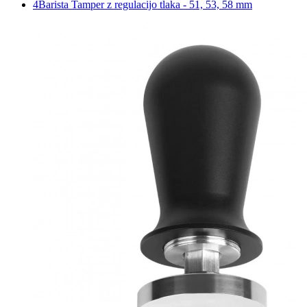
4Barista Tamper z regulacijo tlaka - 51, 53, 58 mm