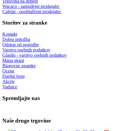
Trgovina na debelo
Wacaco - samodejni prodajalec
Cafelat - pooblaščeni prodajalec
Storitev za stranke
Kontakt
Dobra pritožba
Odstop od pogodbe
Varstvo osebnih podatkov
Glasilo - varstvo osebnih podatkov
Mapa strani
Blagovne znamke
Ocene
Darilni boni
Akcije
Vadnice
Spremljajte nas
Naše druge trgovine