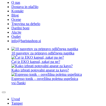
O nas
Dostava in plačilo
Kontakt
Blog
Ocene
Trgovina na debelo
Darilni boni
Akcije
Outlet
info@baristashop.si
10 nasvetov za pripravo odličnega napitka
Čaj iz EKO kapsul, zakaj pa ne?
Kako izbrati potovalni aparat za kavo?
Espresso tonik – osvežilna poletna uspešnica
vsi članki
Uvod
Tamper