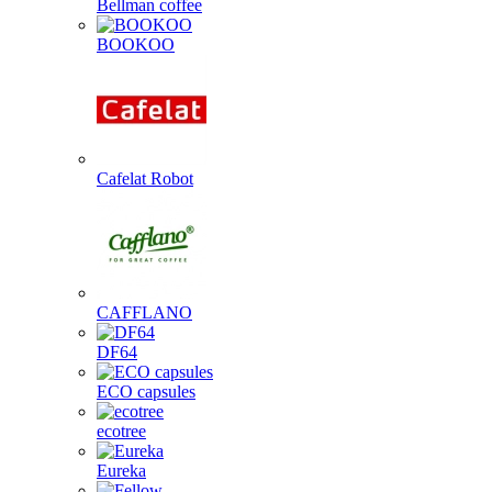
Bellman coffee
BOOKOO
Cafelat Robot
CAFFLANO
DF64
ECO capsules
ecotree
Eureka