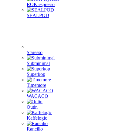
ROK espresso
SEALPOD
Staresso
Subminimal
Superkop
Timemore
WACACO
Outin
Kaffelogic
Rancilio