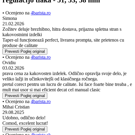
• Ocenjeno na
4barista.ro
Simona
21.02.2026
Zožitev deluje brezhibno, hitra dostava, prijazna spletna stran s
kakovostnimi izdelki
Taper-ul funcționează perfect, livrarea prompta, site prietenos cu
produse de calitate
Prevesti
Poglej original
• Ocenjeno na
4barista.ro
Ovidiu
03.02.2026
prava cena za kakovosten izdelek. Odlično opravlja svoje delo, je
veliko lažji in učinkovitejši od klasičnega ročnega.
pretul corect pentru un lucru de calitate. Isi face foarte bine treaba , e
mult mai usor si mai eficient decat cel manual clasic
Prevesti
Poglej original
• Ocenjeno na
4barista.ro
Mihai Cristian
29.08.2025
Udobno, odlično delo!
Comod, excelent lucrat!
Prevesti
Poglej original
• Ocenjeno na
4barista.sk