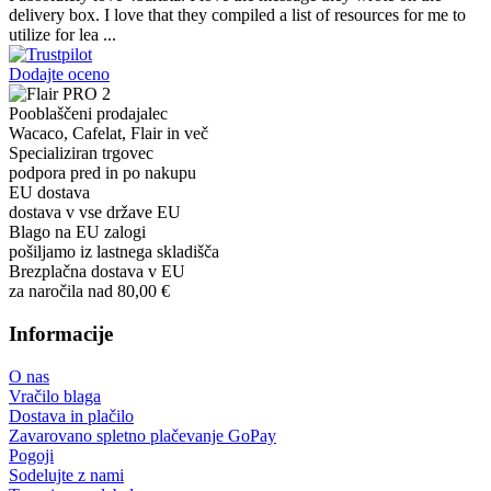
delivery box. I love that they compiled a list of resources for me to
utilize for lea ...
Dodajte oceno
Pooblaščeni prodajalec
Wacaco, Cafelat, Flair in več
Specializiran trgovec
podpora pred in po nakupu
EU dostava
dostava v vse države EU
Blago na EU zalogi
pošiljamo iz lastnega skladišča
Brezplačna dostava v EU
za naročila nad 80,00 €
Informacije
O nas
Vračilo blaga
Dostava in plačilo
Zavarovano spletno plačevanje GoPay
Pogoji
Sodelujte z nami