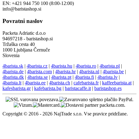
EN: +421 944 750 100 (8:00-12:00)
info@baristashop.si
Povratni naslov
Packeta Adriatic d.o.o
94697218 - baristashop.si
Tržaška cesta 40
1000 Ljubljana Černuče
Slovenia
4barista.sk
|
4barista.cz
|
4barista.hu
|
4barista.ro
|
4barista.pl
|
4barista.de
|
4barista.com
|
4barista.hr
|
4barista.nl
|
4barista.be
|
4barista.dk
|
4barista.se
|
4barista.pt
|
4barista.fi
|
4barista.lv
|
4barista.lt
|
4barista.ee
|
4barista.ch
|
cafebarista.fr
|
kaffeebarista.at
|
kafesbarista.gr
|
kafebarista.bg
|
baristacaffe.it
|
baristashop.es
Copyright © 2016 - 2026 NajTrade s.r.o. Vse pravice pridržane.