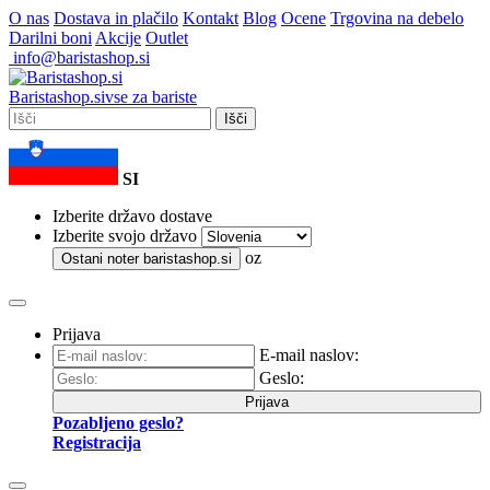
O nas
Dostava in plačilo
Kontakt
Blog
Ocene
Trgovina na debelo
Darilni boni
Akcije
Outlet
info@baristashop.si
Barista
shop
.si
vse za bariste
Išči
SI
Izberite državo dostave
Izberite svojo državo
oz
Ostani noter
baristashop.si
Prijava
E-mail naslov:
Geslo:
Prijava
Pozabljeno geslo?
Registracija