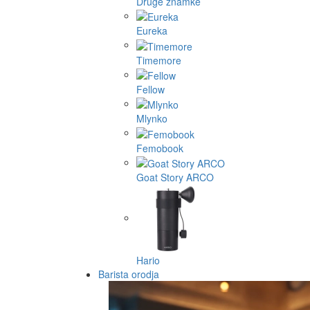
Druge znamke
Eureka
Timemore
Fellow
Mlynko
Femobook
Goat Story ARCO
Hario
Barista orodja