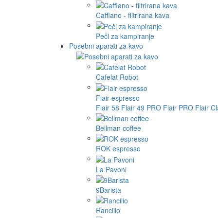
Cafflano - filtrirana kava
Peči za kampiranje
Posebni aparati za kavo
Cafelat Robot
Flair espresso
Flair 58
Flair 49 PRO
Flair PRO
Flair C
Bellman coffee
ROK espresso
La Pavoni
9Barista
Rancilio