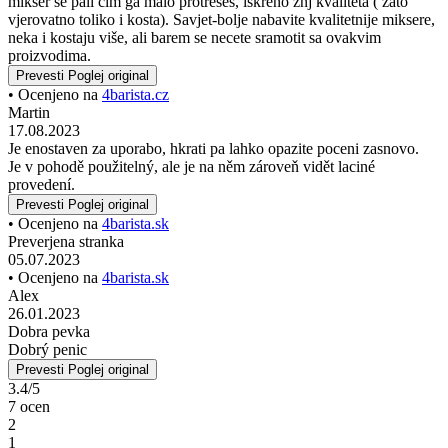
ohřátého mléka. Super výsledek. Hvězdičku dolů dávám za to, že je
na 2 AA baterie, kvůli jejichž výměně musíte vyšroubovat 2 křížové
šroubky.
Prevesti
Poglej original
• Ocenjeno na
4barista.hr
Drazen
03.02.2024
No, ta ni enake kakovosti kot vaši drugi izdelki. Precej slaba
kakovost, ročaj je bil prekrit z razlitim silikonom, mešalnik pa se
vklopi takoj, ko ga malo streseš, odkrito slaba kakovost (verjetno
zato toliko stane). Nasvet - bolje je, da si omislite bolj kakovostne
mešalnike, četudi stanejo več, vendar se vsaj ne boste sramotili s
tovrstnimi izdelki.
E ovo bas i nije neke kvalitete kao ostali vasi proizvodi. Dosta
nekvalitetno, drška je bila obljepljena nekim prolivenim silikonom,a
mikser se pali cim ga malo protreseš, iskreno žnj kvaliteta ( zato
vjerovatno toliko i kosta). Savjet-bolje nabavite kvalitetnije miksere,
neka i kostaju više, ali barem se necete sramotit sa ovakvim
proizvodima.
Prevesti
Poglej original
• Ocenjeno na
4barista.cz
Martin
17.08.2023
Je enostaven za uporabo, hkrati pa lahko opazite poceni zasnovo.