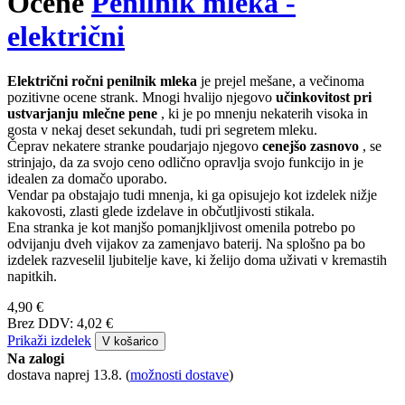
Čaj iz EKO kapsul, zakaj pa ne?
Kako izbrati potovalni aparat za kavo?
Espresso tonik – osvežilna poletna uspešnica
vsi članki
Uvod
Druge znamke / dodatki
Penilnik mleka - električni
Ocene
Penilnik mleka -
električni
Električni ročni penilnik mleka
je prejel mešane, a večinoma
pozitivne ocene strank. Mnogi hvalijo njegovo
učinkovitost pri
ustvarjanju mlečne pene
, ki je po mnenju nekaterih visoka in
gosta v nekaj deset sekundah, tudi pri segretem mleku.
Čeprav nekatere stranke poudarjajo njegovo
cenejšo zasnovo
, se