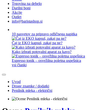
Trgovina na debelo
Darilni boni
Akcije
Outlet
info@baristashop.si
10 nasvetov za pripravo odličnega napitka