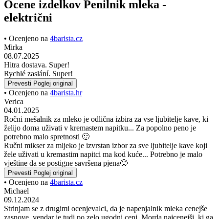
strinjajo, da za svojo ceno odlično opravlja svojo funkcijo in je
idealen za domačo uporabo.
Vendar pa obstajajo tudi mnenja, ki ga opisujejo kot izdelek nižje
kakovosti, zlasti glede izdelave in občutljivosti stikala.
Ena stranka je kot manjšo pomanjkljivost omenila potrebo po
odvijanju dveh vijakov za zamenjavo baterij. Na splošno pa bo
izdelek razveselil ljubitelje kave, ki želijo doma uživati v kremastih
napitkih.
4,90 €
Brez DDV: 4,02 €
Prikaži izdelek
V košarico
Na zalogi
dostava naprej 13.8.
(
možnosti dostave
)
Ocene izdelkov Penilnik mleka -
električni
• Ocenjeno na
4barista.cz
Mirka
08.07.2025
Hitra dostava. Super!
Rychlé zaslání. Super!