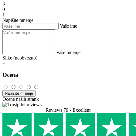
Je v pohodě použitelný, ale je na něm zároveň vidět laciné
provedení.
Prevesti
Poglej original
• Ocenjeno na
4barista.sk
Preverjena stranka
05.07.2023
• Ocenjeno na
4barista.sk
Alex
26.01.2023
Dobra pevka
Dobrý penic
Prevesti
Poglej original
3.4/5
7 ocen
2
1
3
0
1
Napišite mnenje
Vaše ime