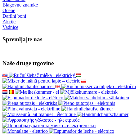
Dostava in plačilo
Zavarovano spletno plačevanje GoPay
Pogoji
Sodelujte z nami
Trgovina na debelo
Wacaco - samodejni prodajalec
Cafelat - pooblaščeni prodajalec
Storitev za stranke
Kontakt
Dobra pritožba
Odstop od pogodbe
Varstvo osebnih podatkov
Glasilo - varstvo osebnih podatkov
Mapa strani
Blagovne znamke
Ocene
Darilni boni
Akcije
Vadnice
Spremljajte nas