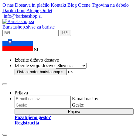
O nas
Dostava in plačilo
Kontakt
Blog
Ocene
Trgovina na debelo
Darilni boni
Akcije
Outlet
info@baristashop.si
Barista
shop
.si
vse za bariste
Išči
SI
Izberite državo dostave
Izberite svojo državo
oz
Ostani noter
baristashop.si
Prijava
E-mail naslov:
Geslo:
Prijava
Pozabljeno geslo?
Registracija