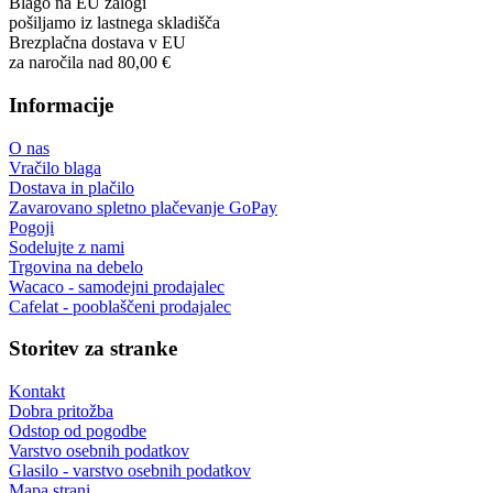
Martynas Sagaitis
Great product. Game changer.
Will
I absolutely love 4barista. I love the message they wrote on the
delivery box. I love that they compiled a list of resources for me to
utilize for lea ...
Dodajte oceno
Pooblaščeni prodajalec
Wacaco, Cafelat, Flair in več
Specializiran trgovec
podpora pred in po nakupu
EU dostava
dostava v vse države EU
Blago na EU zalogi
pošiljamo iz lastnega skladišča
Brezplačna dostava v EU
za naročila nad 80,00 €
Informacije
O nas
Vračilo blaga