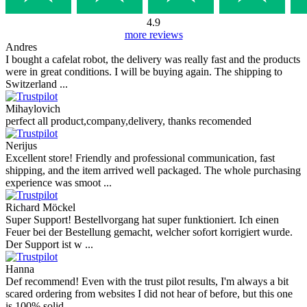
Vaše mnenje
Slike (neobvezno)
+
Ocena
Napišite mnenje
Ocene naših strank
Reviews 79
• Excellent
4.9
more reviews
Andres
I bought a cafelat robot, the delivery was really fast and the products
were in great conditions. I will be buying again. The shipping to
Switzerland ...
Mihaylovich