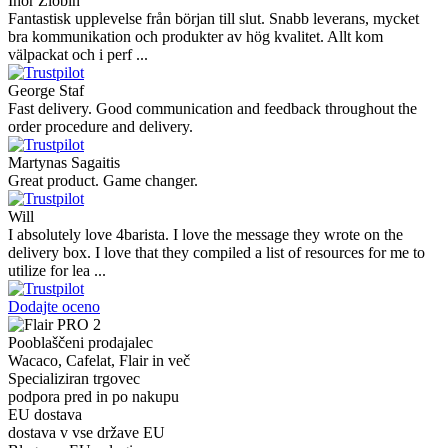
Vaarg
Very nice - well done, will shop again for sure sometime in the
future!
Andrea Munari
Very good customer support and delivery.
Andreas
Very good experience shopping at 4Barista. I bought a ZP6 Special,
and the order was well packaged, which eliminated any worries
about potential damag ...
Victor M.
Very professional, fast shipping, will buy again
Ihor Zlobin
Fantastisk upplevelse från början till slut. Snabb leverans, mycket
bra kommunikation och produkter av hög kvalitet. Allt kom
välpackat och i perf ...
George Staf
Fast delivery. Good communication and feedback throughout the
order procedure and delivery.