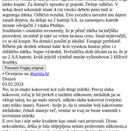
Prevesti
Poglej original
• Ocenjeno na
4barista.hr
Verica
04.01.2025
Ročni mešalnik za mleko je odlična izbira za vse ljubitelje kave, ki
želijo doma uživati v kremastem napitku... Za popolno peno je
potrebno malo spretnosti 🙂
Ručni mikser za mljeko je izvrstan izbor za sve ljubitelje kave koji
žele uživati u kremastim napitci ma kod kuće... Potrebno je malo
vještine da se postigne savršena pjena🙂
Prevesti
Poglej original
• Ocenjeno na
4barista.cz
Michael
09.12.2024
Strinjam se z drugimi ocenjevalci, da je napenjalnik mleka cenejše
zasnove, vendar je tudi po zelo ugodni ceni. Morda najcenejši, ki ga
lahko kupite. Za domačo uporabo je popoln. Deluje odlično. V
nekaj deset sekundah imate 4 cm visoko debelo peno tudi iz
segretega mleka. Odličen rezultat. Eno zvezdico navzdol mu dajem
zaradi dejstva, da deluje na 2 bateriji AA, za zamenjavo katerih
morate odvijačiti 2 vijaka Phillips.
Souhlasím s ostatními recenzenty, že je pěnič mléka lacinějšího
provedení, nicméně je také za velmi lacinou cenu. Snad nejlevnější,
co se dá koupit. Na domácí použití je ideální. Funguje perfektně.
Během pár desítek sekund máte 4cm vysokou hustou pěnu i z