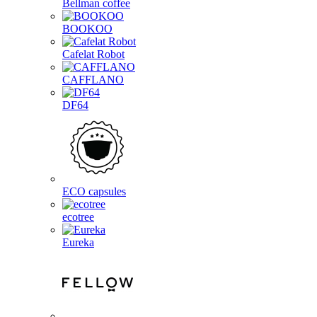
Bellman coffee
BOOKOO
Cafelat Robot
CAFFLANO
DF64
ECO capsules
ecotree
Eureka