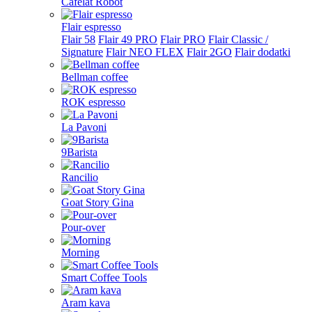
Cafelat Robot
Flair espresso
Flair 58
Flair 49 PRO
Flair PRO
Flair Classic /
Signature
Flair NEO FLEX
Flair 2GO
Flair dodatki
Bellman coffee
ROK espresso
La Pavoni
9Barista
Rancilio
Goat Story Gina
Pour-over
Morning
Smart Coffee Tools
Aram kava