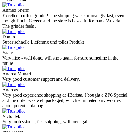
perfect all product,company,delivery, thanks recomended
Nerijus
Excellent store! Friendly and professional communication, fast
shipping, and the item arrived well packaged. The whole purchasing
experience was smoot ...
Richard Möckel
Super Support! Bestellvorgang hat super funktioniert. Ich einen
Feuer bei der Bestellung gemacht, welcher sofort korrigiert wurde.
Der Support ist w ...
Hanna
Def recommend! Even with the trust pilot results, I'm always a bit
scared ordering from websites I did not hear of before, but this one
is 100% solid ...
Ahmed Sherif
Excellent coffee grinder! The shipping was surprisingly fast, even
though I’m in Greece and the store is based in Romania/Austria.
The grinder feels ...
Danilo
Super schnelle Lieferung und tolles Produkt