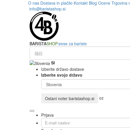
O nas
Dostava in plačilo
Kontakt
Blog
Ocene
Trgovina 
info@baristashop.si
BARISTA
SHOP
.si
vse za bariste
SI
Izberite državo dostave
Izberite svojo državo
oz
Ostani noter
baristashop.si
Prijava