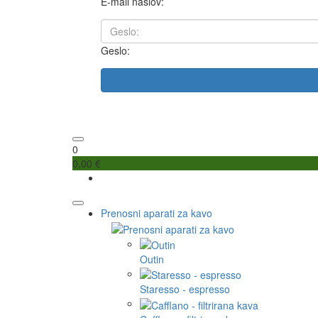
E-mail naslov:
Geslo:
0
0,00 €
Prenosni aparati za kavo
Outin
Staresso - espresso