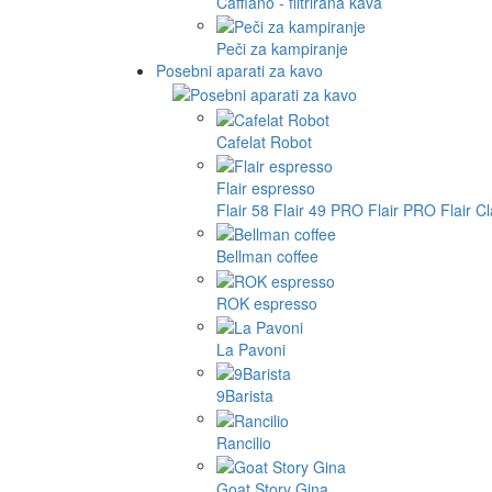
Cafflano - filtrirana kava
Peči za kampiranje
Posebni aparati za kavo
Cafelat Robot
Flair espresso
Flair 58
Flair 49 PRO
Flair PRO
Flair C
Bellman coffee
ROK espresso
La Pavoni
9Barista
Rancilio
Goat Story Gina