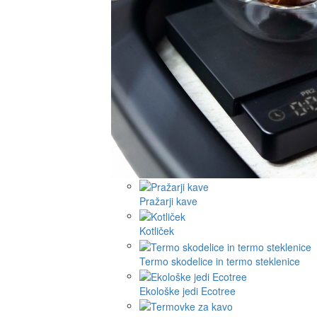
Pražarji kave
Kotliček
Termo skodelice in termo steklenice
Ekološke jedi Ecotree