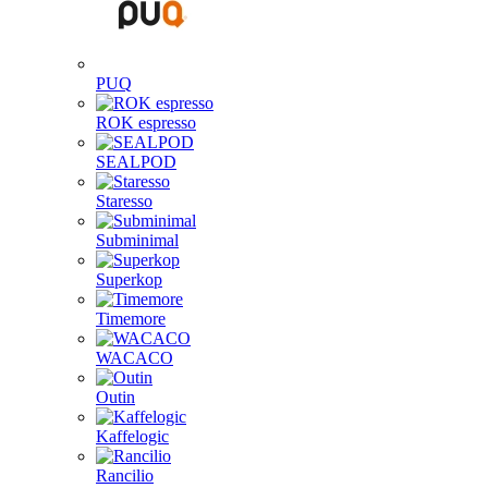
PUQ
ROK espresso
SEALPOD
Staresso
Subminimal
Superkop
Timemore
WACACO
Outin
Kaffelogic
Rancilio