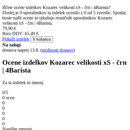
Iščete ocene izdelkov Kozarec velikosti xS - črn | 4Barista?
Doslej je 0 uporabnikov ta izdelek ocenilo z 0 od 5 zvezdic. Spodaj
boste našli ocene in izkušnje resničnih uporabnikov Kozarec
velikosti xS - črn | 4Barista.
79,90 €
Brez DDV: 65,49 €
Prikaži izdelek
V košarico
Na zalogi
dostava naprej 13.8.
(
možnosti dostave
)
Ocene izdelkov Kozarec velikosti xS - črn
| 4Barista
Za ta izdelek ni mnenj.
0/5
0 ocen
0
0
0
0
0
Napišite mnenje