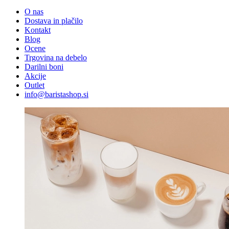
O nas
Dostava in plačilo
Kontakt
Blog
Ocene
Trgovina na debelo
Darilni boni
Akcije
Outlet
info@baristashop.si