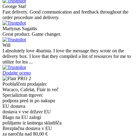
George Staf
Fast delivery. Good communication and feedback throughout the
order procedure and delivery.
Martynas Sagaitis
Great product. Game changer.
Will
I absolutely love 4barista. I love the message they wrote on the
delivery box. I love that they compiled a list of resources for me to
utilize for lea ...
Dodajte oceno
Pooblaščeni prodajalec
Wacaco, Cafelat, Flair in več
Specializiran trgovec
podpora pred in po nakupu
EU dostava
dostava v vse države EU
Blago na EU zalogi
pošiljamo iz lastnega skladišča
Brezplačna dostava v EU
za naročila nad 80,00 €