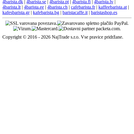
4barista.dk
|
4barista.se
|
4barista.pt
|
4barista.fi
|
4barista.lv
|
4barista.lt
|
4barista.ee
|
4barista.ch
|
cafebarista.fr
|
kaffeebarista.at
|
kafesbarista.gr
|
kafebarista.bg
|
baristacaffe.it
|
baristashop.es
Copyright © 2016 - 2026 NajTrade s.r.o. Vse pravice pridržane.