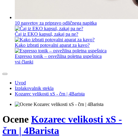
10 nasvetov za pripravo odličnega napitka
Čaj iz EKO kapsul, zakaj pa ne?
Kako izbrati potovalni aparat za kavo?
Espresso tonik – osvežilna poletna uspešnica
vsi članki
Uvod
Izplakovalnik stekla
Kozarec velikosti xS - črn | 4Barista
Ocene
Kozarec velikosti xS -
črn | 4Barista