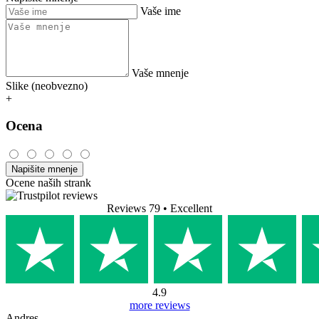
Vaše ime
Vaše mnenje
Slike (neobvezno)
+
Ocena
Napišite mnenje
Ocene naših strank
Reviews 79
• Excellent
4.9
more reviews
Andres