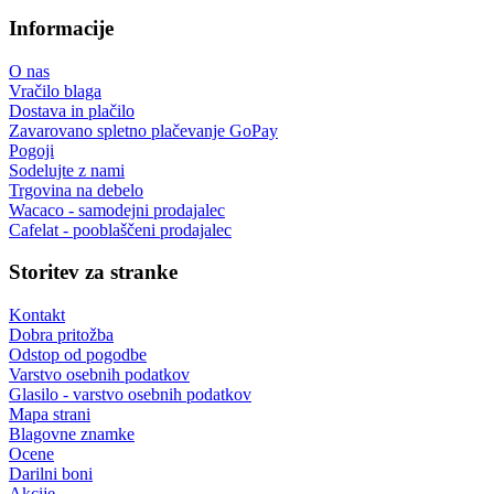
Informacije
O nas
Vračilo blaga
Dostava in plačilo
Zavarovano spletno plačevanje GoPay
Pogoji
Sodelujte z nami
Trgovina na debelo
Wacaco - samodejni prodajalec
Cafelat - pooblaščeni prodajalec
Storitev za stranke
Kontakt
Dobra pritožba
Odstop od pogodbe
Varstvo osebnih podatkov
Glasilo - varstvo osebnih podatkov
Mapa strani
Blagovne znamke
Ocene
Darilni boni
Akcije