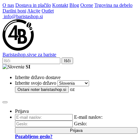
O nas
Dostava in plačilo
Kontakt
Blog
Ocene
Trgovina na debelo
Darilni boni
Akcije
Outlet
info@baristashop.si
Barista
shop
.si
vse za bariste
Išči
SI
Izberite državo dostave
Izberite svojo državo
oz
Ostani noter
baristashop.si
Prijava
E-mail naslov:
Geslo:
Prijava
Pozabljeno geslo?