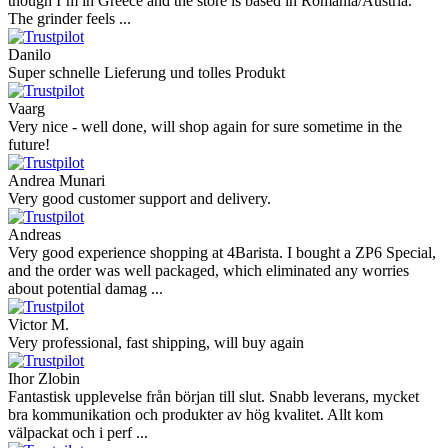
though I’m in Greece and the store is based in Romania/Austria.
The grinder feels ...
Danilo
Super schnelle Lieferung und tolles Produkt
Vaarg
Very nice - well done, will shop again for sure sometime in the
future!
Andrea Munari
Very good customer support and delivery.
Andreas
Very good experience shopping at 4Barista. I bought a ZP6 Special,
and the order was well packaged, which eliminated any worries
about potential damag ...
Victor M.
Very professional, fast shipping, will buy again
Ihor Zlobin
Fantastisk upplevelse från början till slut. Snabb leverans, mycket
bra kommunikation och produkter av hög kvalitet. Allt kom
välpackat och i perf ...