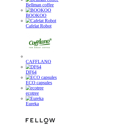
Bellman coffee
BOOKOO
Cafelat Robot
CAFFLANO
DF64
ECO capsules
ecotree
Eureka