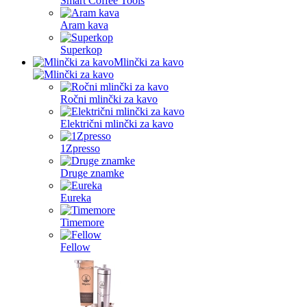
Smart Coffee Tools
Aram kava
Superkop
Mlinčki za kavo
Ročni mlinčki za kavo
Električni mlinčki za kavo
1Zpresso
Druge znamke
Eureka
Timemore
Fellow