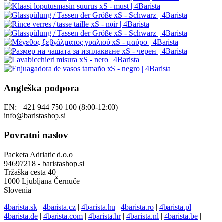
Angleška podpora
EN: +421 944 750 100 (8:00-12:00)
info@baristashop.si
Povratni naslov
Packeta Adriatic d.o.o
94697218 - baristashop.si
Tržaška cesta 40
1000 Ljubljana Černuče
Slovenia
4barista.sk
|
4barista.cz
|
4barista.hu
|
4barista.ro
|
4barista.pl
|
4barista.de
|
4barista.com
|
4barista.hr
|
4barista.nl
|
4barista.be
|