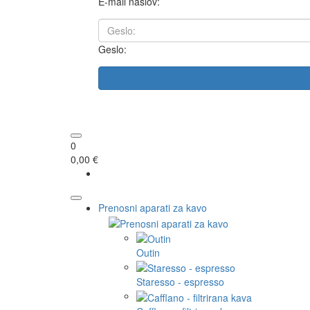
E-mail naslov:
Geslo:
0
0,00 €
Prenosni aparati za kavo
Outin
Staresso - espresso