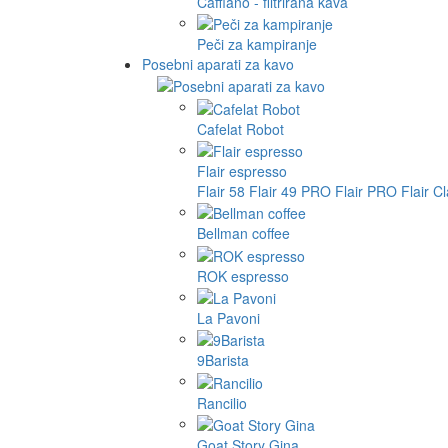
Cafflano - filtrirana kava
Peči za kampiranje
Posebni aparati za kavo
Cafelat Robot
Flair espresso
Flair 58
Flair 49 PRO
Flair PRO
Flair C
Bellman coffee
ROK espresso
La Pavoni
9Barista
Rancilio
Goat Story Gina