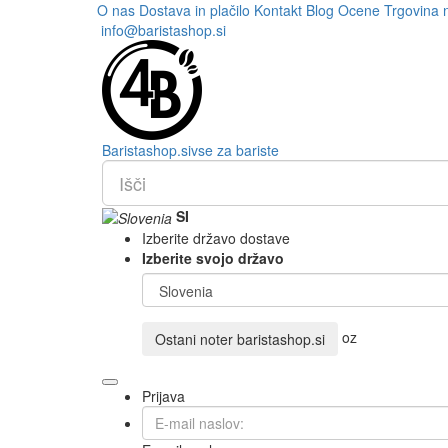
O nas
Dostava in plačilo
Kontakt
Blog
Ocene
Trgovina 
info@baristashop.si
Barista
shop
.si
vse za bariste
SI
Izberite državo dostave
Izberite svojo državo
oz
Ostani noter
baristashop.si
Prijava