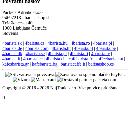
Povratni naslov
Packeta Adriatic d.o.o
94697218 - baristashop.si
Tržaška cesta 40
1000 Ljubljana Černuče
Slovenia
4barista.sk
|
4barista.cz
|
4barista.hu
|
4barista.ro
|
4barista.pl
|
4barista.de
|
4barista.com
|
4barista.hr
|
4barista.nl
|
4barista.be
|
4barista.dk
|
4barista.se
|
4barista.pt
|
4barista.fi
|
4barista.lv
|
4barista.lt
|
4barista.ee
|
4barista.ch
|
cafebarista.fr
|
kaffeebarista.at
|
kafesbarista.gr
|
kafebarista.bg
|
baristacaffe.it
|
baristashop.es
Copyright © 2016 - 2026 NajTrade s.r.o. Vse pravice pridržane.