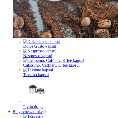
Dolce Gusto kapsul
Nespresso kapsul
Cafissimo, Caffitaly, K-fee kapsul
Tassimo kapsul
Illy in drugi
Blagovne znamke