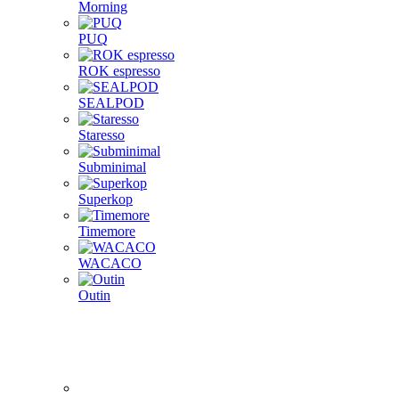
Morning
PUQ
ROK espresso
SEALPOD
Staresso
Subminimal
Superkop
Timemore
WACACO
Outin