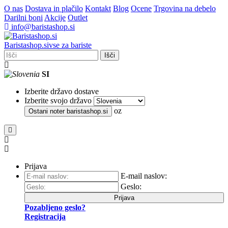
O nas
Dostava in plačilo
Kontakt
Blog
Ocene
Trgovina na debelo
Darilni boni
Akcije
Outlet
info@baristashop.si
Barista
shop
.si
vse za bariste
Išči
SI
Izberite državo dostave
Izberite svojo državo
oz
Ostani noter
baristashop.si
Prijava
E-mail naslov:
Geslo:
Prijava
Pozabljeno geslo?
Registracija