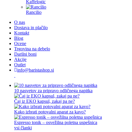
Kaffelogic
Rancilio
O nas
Dostava in plačilo
Kontakt
Blog
Ocene
Trgovina na debelo
Darilni boni
Akcije
Outlet
info@baristashop.si
10 nasvetov za pripravo odličnega napitka
Čaj iz EKO kapsul, zakaj pa ne?
Kako izbrati potovalni aparat za kavo?
Espresso tonik – osvežilna poletna uspešnica
vsi članki