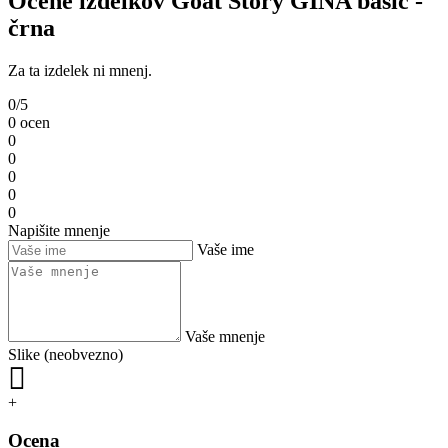
Ocene izdelkov Goat Story GINA basic -
črna
Za ta izdelek ni mnenj.
0/5
0 ocen
0
0
0
0
0
Napišite mnenje
Vaše ime
Vaše mnenje
Slike (neobvezno)
+
Ocena