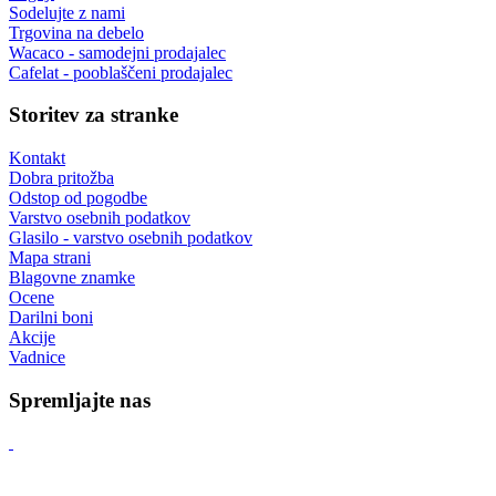
Sodelujte z nami
Trgovina na debelo
Wacaco - samodejni prodajalec
Cafelat - pooblaščeni prodajalec
Storitev za stranke
Kontakt
Dobra pritožba
Odstop od pogodbe
Varstvo osebnih podatkov
Glasilo - varstvo osebnih podatkov
Mapa strani
Blagovne znamke
Ocene
Darilni boni
Akcije
Vadnice
Spremljajte nas