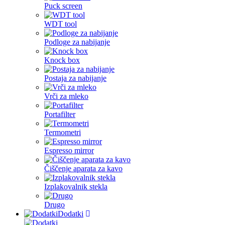
Puck screen
WDT tool
Podloge za nabijanje
Knock box
Postaja za nabijanje
Vrči za mleko
Portafilter
Termometri
Espresso mirror
Čiščenje aparata za kavo
Izplakovalnik stekla
Drugo
Dodatki