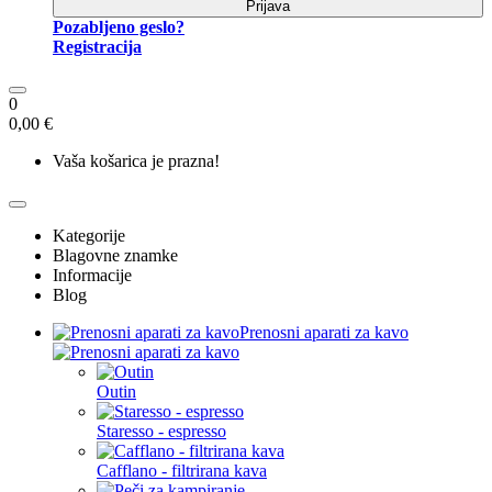
Prijava
Pozabljeno geslo?
Registracija
0
0,00 €
Vaša košarica je prazna!
Kategorije
Blagovne znamke
Informacije
Blog
Prenosni aparati za kavo
Outin
Staresso - espresso
Cafflano - filtrirana kava