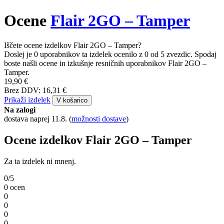
Ocene
Flair 2GO – Tamper
Iščete ocene izdelkov Flair 2GO – Tamper?
Doslej je 0 uporabnikov ta izdelek ocenilo z 0 od 5 zvezdic. Spodaj
boste našli ocene in izkušnje resničnih uporabnikov Flair 2GO –
Tamper.
19,90 €
Brez DDV: 16,31 €
Prikaži izdelek
V košarico
Na zalogi
dostava naprej 11.8.
(
možnosti dostave
)
Ocene izdelkov Flair 2GO – Tamper
Za ta izdelek ni mnenj.
0/5
0 ocen
0
0
0
0