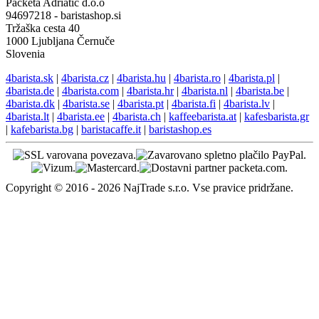
Packeta Adriatic d.o.o
94697218 - baristashop.si
Tržaška cesta 40
1000 Ljubljana Černuče
Slovenia
4barista.sk
|
4barista.cz
|
4barista.hu
|
4barista.ro
|
4barista.pl
|
4barista.de
|
4barista.com
|
4barista.hr
|
4barista.nl
|
4barista.be
|
4barista.dk
|
4barista.se
|
4barista.pt
|
4barista.fi
|
4barista.lv
|
4barista.lt
|
4barista.ee
|
4barista.ch
|
kaffeebarista.at
|
kafesbarista.gr
|
kafebarista.bg
|
baristacaffe.it
|
baristashop.es
Copyright © 2016 - 2026 NajTrade s.r.o. Vse pravice pridržane.