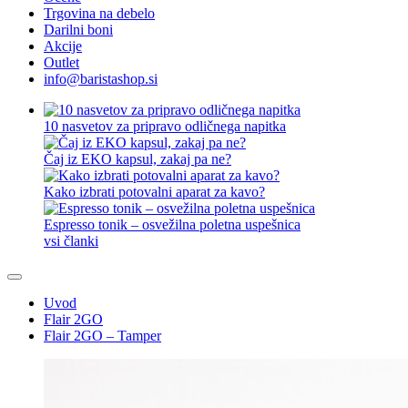
Trgovina na debelo
Darilni boni
Akcije
Outlet
info@baristashop.si
10 nasvetov za pripravo odličnega napitka
Čaj iz EKO kapsul, zakaj pa ne?
Kako izbrati potovalni aparat za kavo?
Espresso tonik – osvežilna poletna uspešnica
vsi članki
Uvod
Flair 2GO
Flair 2GO – Tamper