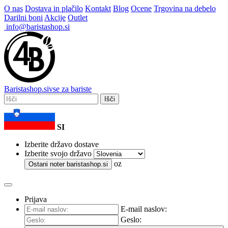
O nas
Dostava in plačilo
Kontakt
Blog
Ocene
Trgovina na debelo
Darilni boni
Akcije
Outlet
info@baristashop.si
Barista
shop
.si
vse za bariste
Išči
SI
Izberite državo dostave
Izberite svojo državo
oz
Ostani noter
baristashop.si
Prijava
E-mail naslov:
Geslo: