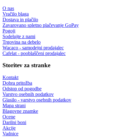
O nas
Vračilo blaga
Dostava in plačilo
Zavarovano spletno plačevanje GoPay
Pogoji
Sodelujte z nami
Trgovina na debelo
Wacaco - samodejni prodajalec
Cafelat - pooblaščeni prodajalec
Storitev za stranke
Kontakt
Dobra pritožba
Odstop od pogodbe
Varstvo osebnih podatkov
Glasilo - varstvo osebnih podatkov
Mapa strani
Blagovne znamke
Ocene
Darilni boni
Akcije
Vadnice