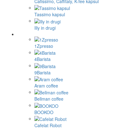
Cafissimo, Caffitaly, K-fee kapsul
Tassimo kapsul
Illy in drugi
1Zpresso
4Barista
9Barista
Aram coffee
Bellman coffee
BOOKOO
Cafelat Robot