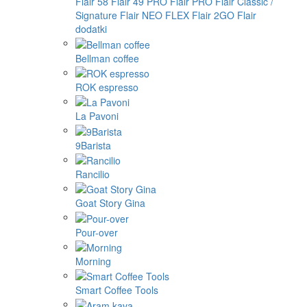
Flair 58
Flair 49 PRO
Flair PRO
Flair Classic /
Signature
Flair NEO FLEX
Flair 2GO
Flair
dodatki
Bellman coffee
ROK espresso
La Pavoni
9Barista
Rancilio
Goat Story Gina
Pour-over
Morning
Smart Coffee Tools