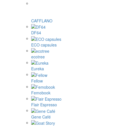
CAFFLANO
DF64
ECO capsules
ecotree
Eureka
Fellow
Femobook
Flair Espresso
Gene Café