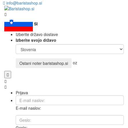
info@baristashop.si
SI
Izberite državo dostave
Izberite svojo državo
oz
Ostani noter
baristashop.si
Prijava
E-mail naslov:
Geslo: