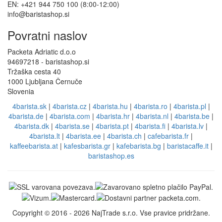
EN: +421 944 750 100 (8:00-12:00)
info@baristashop.si
Povratni naslov
Packeta Adriatic d.o.o
94697218 - baristashop.si
Tržaška cesta 40
1000 Ljubljana Černuče
Slovenia
4barista.sk
|
4barista.cz
|
4barista.hu
|
4barista.ro
|
4barista.pl
|
4barista.de
|
4barista.com
|
4barista.hr
|
4barista.nl
|
4barista.be
|
4barista.dk
|
4barista.se
|
4barista.pt
|
4barista.fi
|
4barista.lv
|
4barista.lt
|
4barista.ee
|
4barista.ch
|
cafebarista.fr
|
kaffeebarista.at
|
kafesbarista.gr
|
kafebarista.bg
|
baristacaffe.it
|
baristashop.es
Copyright © 2016 - 2026 NajTrade s.r.o. Vse pravice pridržane.