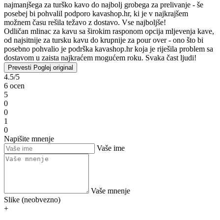
najmanjšega za turško kavo do najbolj grobega za prelivanje - še
posebej bi pohvalil podporo kavashop.hr, ki je v najkrajšem
možnem času rešila težavo z dostavo. Vse najboljše!
Odličan mlinac za kavu sa širokim rasponom opcija mljevenja kave,
od najsitnije za tursku kavu do krupnije za pour over - ono što bi
posebno pohvalio je podrška kavashop.hr koja je riješila problem sa
dostavom u zaista najkraćem mogućem roku. Svaka čast ljudi!
Prevesti
Poglej original
4.5/5
6 ocen
5
0
0
1
0
Napišite mnenje
Vaše ime
Vaše mnenje
Slike (neobvezno)
+