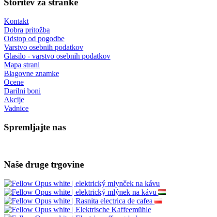
Storitev za stranke
Kontakt
Dobra pritožba
Odstop od pogodbe
Varstvo osebnih podatkov
Glasilo - varstvo osebnih podatkov
Mapa strani
Blagovne znamke
Ocene
Darilni boni
Akcije
Vadnice
Spremljajte nas
Naše druge trgovine