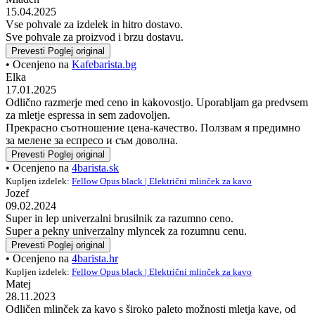
15.04.2025
Vse pohvale za izdelek in hitro dostavo.
Sve pohvale za proizvod i brzu dostavu.
Prevesti
Poglej original
• Ocenjeno na
Kafebarista.bg
Elka
17.01.2025
Odlično razmerje med ceno in kakovostjo. Uporabljam ga predvsem
za mletje espressa in sem zadovoljen.
Прекрасно съотношение цена-качество. Ползвам я предимно
за мелене за еспресо и съм доволна.
Prevesti
Poglej original
• Ocenjeno na
4barista.sk
Kupljen izdelek:
Fellow Opus black | Električni mlinček za kavo
Jozef
09.02.2024
Super in lep univerzalni brusilnik za razumno ceno.
Super a pekny univerzalny mlyncek za rozumnu cenu.
Prevesti
Poglej original
• Ocenjeno na
4barista.hr
Kupljen izdelek:
Fellow Opus black | Električni mlinček za kavo
Matej
28.11.2023
Odličen mlinček za kavo s široko paleto možnosti mletja kave, od