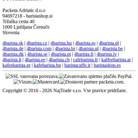
Packeta Adriatic d.o.o
94697218 - baristashop.si
Tržaška cesta 40
1000 Ljubljana Černuče
Slovenia
4barista.sk
|
4barista.cz
|
4barista.hu
|
4barista.ro
|
4barista.pl
|
4barista.de
|
4barista.com
|
4barista.hr
|
4barista.nl
|
4barista.be
|
4barista.dk
|
4barista.se
|
4barista.pt
|
4barista.fi
|
4barista.lv
|
4barista.lt
|
4barista.ee
|
4barista.ch
|
cafebarista.fr
|
kaffeebarista.at
|
kafesbarista.gr
|
kafebarista.bg
|
baristacaffe.it
|
baristashop.es
Copyright © 2016 - 2026 NajTrade s.r.o. Vse pravice pridržane.