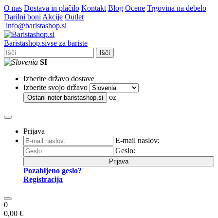
O nas
Dostava in plačilo
Kontakt
Blog
Ocene
Trgovina na debelo
Darilni boni
Akcije
Outlet
info@baristashop.si
Barista
shop
.si
vse za bariste
Išči
SI
Izberite državo dostave
Izberite svojo državo
oz
Ostani noter
baristashop.si
Prijava
E-mail naslov:
Geslo:
Prijava
Pozabljeno geslo?
Registracija
0
0,00 €