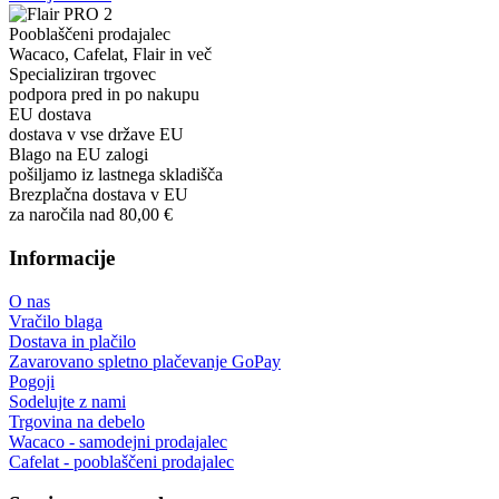
Pooblaščeni prodajalec
Wacaco, Cafelat, Flair in več
Specializiran trgovec
podpora pred in po nakupu
EU dostava
dostava v vse države EU
Blago na EU zalogi
pošiljamo iz lastnega skladišča
Brezplačna dostava v EU
za naročila nad 80,00 €
Informacije
O nas
Vračilo blaga
Dostava in plačilo
Zavarovano spletno plačevanje GoPay
Pogoji
Sodelujte z nami
Trgovina na debelo
Wacaco - samodejni prodajalec
Cafelat - pooblaščeni prodajalec