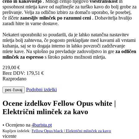
ceno in kakovostjo
. Mnogi cenijo njegovo
vsestranskost
in
sposobnost mletja kave od najfinejše za turško kavo do bolj grobe za
prelivanje. Velja za odlično izbiro za domačo uporabo, še posebej,
če iščete
zanesljiv mlinček po razumni ceni
. Dobavitelja hvalijo
zaradi hitre in varne dostave.
Nekateri uporabniki so poudarili, da je lahko natančna nastavitev
mletja bolj zahtevna, če pogosto preklapljate med kavami ali vrstami
kuhanja, saj se to dogaja interno in lahko povzroči zadrževanje
mlete kave. Na splošno pa prevladuje zadovoljstvo in gre
za odličen
mlinček za espresso
s široko paleto možnosti mletja.
219,00 €
Brez DDV: 179,51 €
Razprodano
Podobni izdelki
pes čuvaj
Ocene izdelkov Fellow Opus white |
Električni mlinček za kavo
• Ocenjeno na
4barista.pt
Kupljen izdelek:
Fellow Opus black | Električni mlinček za kavo
vicente