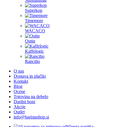
Subminimal
Superkop
Timemore
WACACO
Outin
Kaffelogic
Rancilio
O nas
Dostava in plačilo
Kontakt
Blog
Ocene
Trgovina na debelo
Darilni boni
Akcije
Outlet
info@baristashop.si