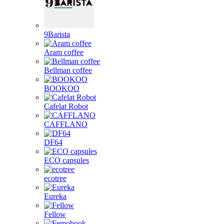
9Barista
Aram coffee
Bellman coffee
BOOKOO
Cafelat Robot
CAFFLANO
DF64
ECO capsules
ecotree
Eureka
Fellow