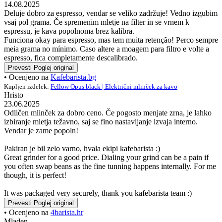
14.08.2025
Deluje dobro za espresso, vendar se veliko zadržuje! Vedno izgubim
vsaj pol grama. Če spremenim mletje na filter in se vrnem k
espressu, je kava popolnoma brez kalibra.
Funciona okay para espresso, mas tem muita retenção! Perco sempre
meia grama no mínimo. Caso altere a moagem para filtro e volte a
espresso, fica completamente descalibrado.
Prevesti
Poglej original
• Ocenjeno na
Kafebarista.bg
Kupljen izdelek:
Fellow Opus black | Električni mlinček za kavo
Hristo
23.06.2025
Odličen mlinček za dobro ceno. Če pogosto menjate zrna, je lahko
izbiranje mletja težavno, saj se fino nastavljanje izvaja interno.
Vendar je zame popoln!
Pakiran je bil zelo varno, hvala ekipi kafebarista :)
Great grinder for a good price. Dialing your grind can be a pain if
you often swap beans as the fine tunning happens internally. For me
though, it is perfect!
It was packaged very securely, thank you kafebarista team :)
Prevesti
Poglej original
• Ocenjeno na
4barista.hr
Mladen