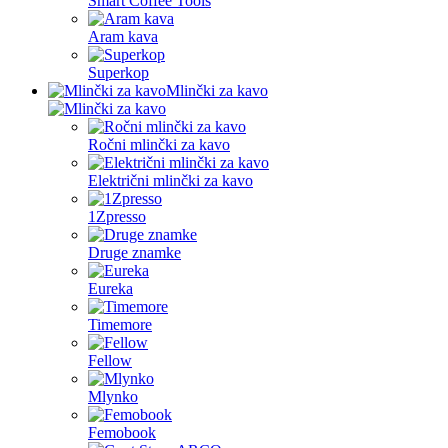
Smart Coffee Tools
Aram kava
Superkop
Mlinčki za kavo
Ročni mlinčki za kavo
Električni mlinčki za kavo
1Zpresso
Druge znamke
Eureka
Timemore
Fellow
Mlynko
Femobook