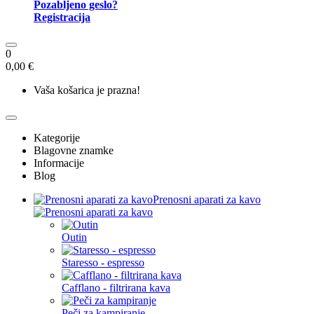
Pozabljeno geslo?
Registracija
0
0,00 €
Vaša košarica je prazna!
Kategorije
Blagovne znamke
Informacije
Blog
Prenosni aparati za kavo
Outin
Staresso - espresso
Cafflano - filtrirana kava
Peči za kampiranje