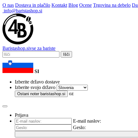
O nas
Dostava in plačilo
Kontakt
Blog
Ocene
Trgovina na debelo
Dar
info@baristashop.si
Barista
shop
.si
vse za bariste
Išči
SI
Izberite državo dostave
Izberite svojo državo
oz
Ostani noter
baristashop.si
Prijava
E-mail naslov:
Geslo: