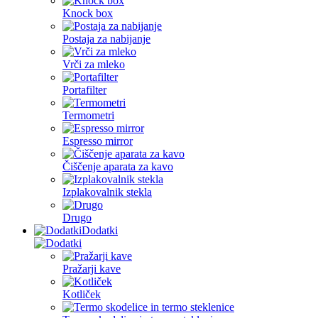
Knock box
Postaja za nabijanje
Vrči za mleko
Portafilter
Termometri
Espresso mirror
Čiščenje aparata za kavo
Izplakovalnik stekla
Drugo
Dodatki
Pražarji kave
Kotliček