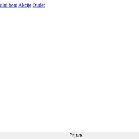
ilni boni
Akcije
Outlet
Prijava