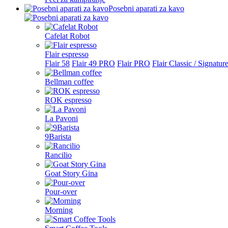
Posebni aparati za kavo
Cafelat Robot
Flair espresso
Flair 58
Flair 49 PRO
Flair PRO
Flair Classic / Signatur
Bellman coffee
ROK espresso
La Pavoni
9Barista
Rancilio
Goat Story Gina
Pour-over
Morning