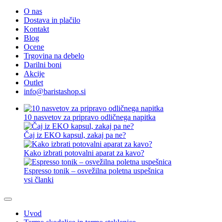
O nas
Dostava in plačilo
Kontakt
Blog
Ocene
Trgovina na debelo
Darilni boni
Akcije
Outlet
info@baristashop.si
10 nasvetov za pripravo odličnega napitka
Čaj iz EKO kapsul, zakaj pa ne?
Kako izbrati potovalni aparat za kavo?
Espresso tonik – osvežilna poletna uspešnica
vsi članki
Uvod