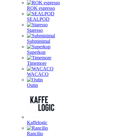
ROK espresso
SEALPOD
Staresso
Subminimal
Superkop
Timemore
WACACO
Outin
Kaffelogic
Rancilio