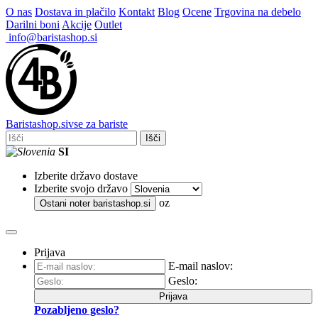
O nas
Dostava in plačilo
Kontakt
Blog
Ocene
Trgovina na debelo
Darilni boni
Akcije
Outlet
info@baristashop.si
Barista
shop
.si
vse za bariste
Išči
SI
Izberite državo dostave
Izberite svojo državo
oz
Ostani noter
baristashop.si
Prijava
E-mail naslov:
Geslo:
Prijava
Pozabljeno geslo?