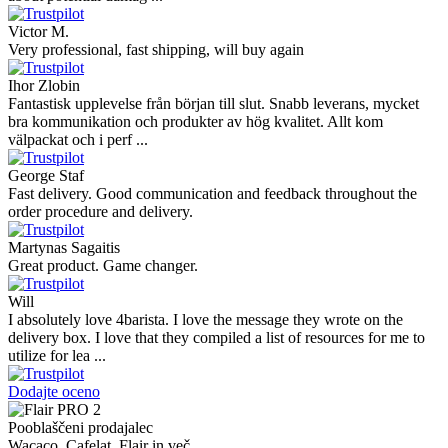
Victor M.
Very professional, fast shipping, will buy again
Ihor Zlobin
Fantastisk upplevelse från början till slut. Snabb leverans, mycket
bra kommunikation och produkter av hög kvalitet. Allt kom
välpackat och i perf ...
George Staf
Fast delivery. Good communication and feedback throughout the
order procedure and delivery.
Martynas Sagaitis
Great product. Game changer.
Will
I absolutely love 4barista. I love the message they wrote on the
delivery box. I love that they compiled a list of resources for me to
utilize for lea ...
Dodajte oceno
Pooblaščeni prodajalec
Wacaco, Cafelat, Flair in več