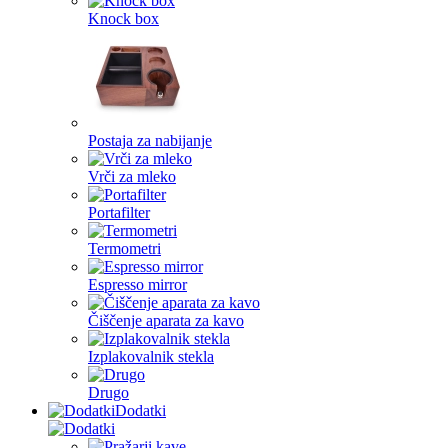
Knock box
Postaja za nabijanje
Vrči za mleko
Portafilter
Termometri
Espresso mirror
Čiščenje aparata za kavo
Izplakovalnik stekla
Drugo
Dodatki