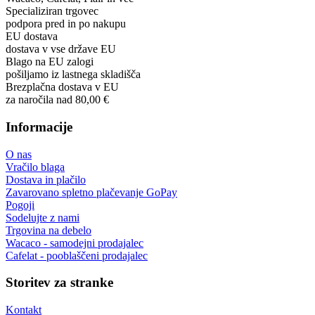
Specializiran trgovec
podpora pred in po nakupu
EU dostava
dostava v vse države EU
Blago na EU zalogi
pošiljamo iz lastnega skladišča
Brezplačna dostava v EU
za naročila nad 80,00 €
Informacije
O nas
Vračilo blaga
Dostava in plačilo
Zavarovano spletno plačevanje GoPay
Pogoji
Sodelujte z nami
Trgovina na debelo
Wacaco - samodejni prodajalec
Cafelat - pooblaščeni prodajalec
Storitev za stranke
Kontakt