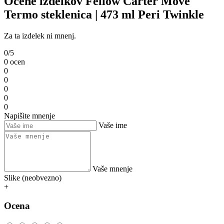
Ocene izdelkov Fellow Carter Move
Termo steklenica | 473 ml Peri Twinkle
Za ta izdelek ni mnenj.
0/5
0 ocen
0
0
0
0
0
Napišite mnenje
Vaše ime
Vaše mnenje
Slike (neobvezno)
+
Ocena