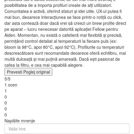
posibilitatea de a importa profiluri create de alți utilizatori.
Comunitatea e activă, oferind sfaturi și idei utile. UX-ul putea fi
mai bun, deoarece interacțiunea se face printr-o rotiță cu click,
dar asta contează doar dacă vrei să creezi un brew profile direct
pe aparat – lucru nenecesar datorită aplicației Fellow pentru
Aiden. Momentan, nu există o cafetieră mai flexibilă și precisă,
permițând control detaliat al temperaturii la fiecare puls (ex:
bloom la 98°C, apoi 80°C, apoi 92°C). Profilurile cu temperaturi
descrescătoare sunt recomandate deoarece oferă echilibru, mai
multă dulceață și mai puțină amareală. Dacă ești pasionat de
cafea la filtru, e cea mai capabilă alegere.
Prevesti
Poglej original
5/5
1 ocen
1
0
0
0
0
Napišite mnenje