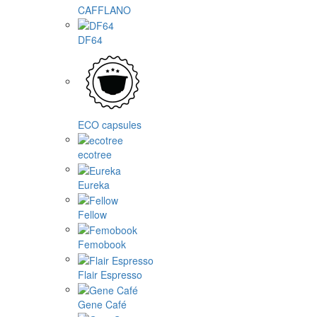
CAFFLANO
DF64
ECO capsules
ecotree
Eureka
Fellow
Femobook
Flair Espresso
Gene Café