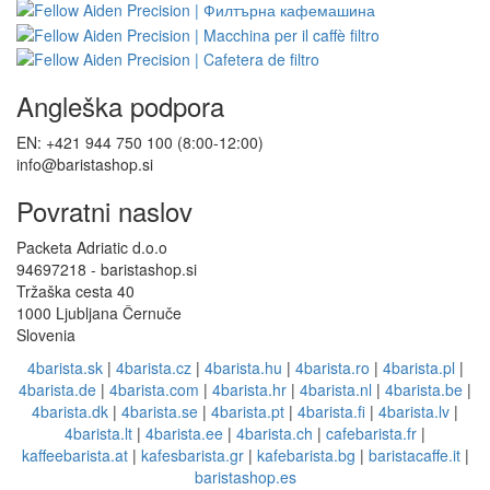
Angleška podpora
EN: +421 944 750 100 (8:00-12:00)
info@baristashop.si
Povratni naslov
Packeta Adriatic d.o.o
94697218 - baristashop.si
Tržaška cesta 40
1000 Ljubljana Černuče
Slovenia
4barista.sk
|
4barista.cz
|
4barista.hu
|
4barista.ro
|
4barista.pl
|
4barista.de
|
4barista.com
|
4barista.hr
|
4barista.nl
|
4barista.be
|
4barista.dk
|
4barista.se
|
4barista.pt
|
4barista.fi
|
4barista.lv
|
4barista.lt
|
4barista.ee
|
4barista.ch
|
cafebarista.fr
|
kaffeebarista.at
|
kafesbarista.gr
|
kafebarista.bg
|
baristacaffe.it
|
baristashop.es