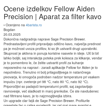
Ocene izdelkov Fellow Aiden
Precision | Aparat za filter kavo
• Ocenjeno na
4barista.ro
Bogdan
20.03.2025
Dokončna nadgradnja naprave Sage Precision Brewer.
Prednastavljeni profili pripravljajo odlično kavo, največja prednost
pa je možnost uvoza profilov, ki so jih ustvarili drugi uporabniki.
Skupnost je aktivna in ponuja koristne nasvete in ideje. UX bi bil
lahko boljši, saj interakcija poteka prek kolesca za klikanje, vendar
je to pomembno le, če želite ustvariti profil za kuhanje
neposredno na napravi - zaradi aplikacije Fellow for Aiden je to
nepotrebno. Trenutno ni bolj prilagodljivega in natančnega
pivovarja, ki omogoča podroben nadzor temperature pri vsakem
impulzu (npr. cvetenje pri 98 °C, nato 80 °C, nato 92 °C).
Priporočljivi so padajoči temperaturni profili, saj zagotavljajo
ravnovesje, več sladkosti in manj grenkobe. Če ste navdušenec
nad filtrirano kavo, je to najzmogljivejša izbira.
Un upgrade clar față de Sage Precision Brewer. Profilurile
presetate fac o cafea excelentă, iar cel mai mare avantaj e