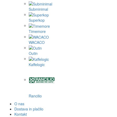
Subminimal
Superkop
Timemore
WACACO
Outin
Kaffelogic
Rancilio
O nas
Dostava in plačilo
Kontakt