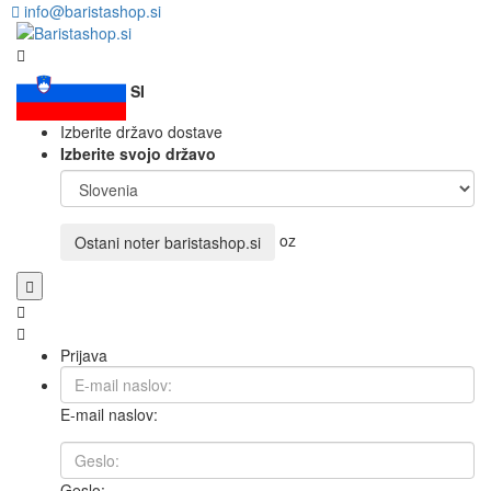
info@baristashop.si
SI
Izberite državo dostave
Izberite svojo državo
oz
Ostani noter
baristashop.si
Prijava
E-mail naslov:
Geslo: