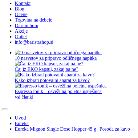
Kontakt
Blog
Ocene
Trgovina na debelo
Darilni boni
Akcije
Outlet
info@baristashop.si
10 nasvetov za pripravo odličnega napitka
Čaj iz EKO kapsul, zakaj pa ne?
Kako izbrati potovalni aparat za kavo?
Espresso tonik – osvežilna poletna uspešnica
vsi članki
Uvod
Eureka
Eureka Mignon Single Dose Hopper 45 g | Posoda za kavo