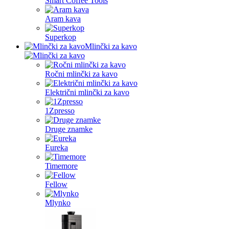
Smart Coffee Tools
Aram kava
Superkop
Mlinčki za kavo
Ročni mlinčki za kavo
Električni mlinčki za kavo
1Zpresso
Druge znamke
Eureka
Timemore
Fellow
Mlynko