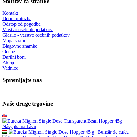
Storitev za stranke
Kontakt
Dobra pritožba
Odstop od pogodbe
Varstvo osebnih podatkov
Glasilo - varstvo osebnih podatkov
Mapa strani
Blagovne znamke
Ocene
Darilni boni
Akcije
Vadnice
Spremljajte nas
Naše druge trgovine