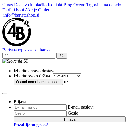
O nas
Dostava in plačilo
Kontakt
Blog
Ocene
Trgovina na debelo
Darilni boni
Akcije
Outlet
info@baristashop.si
Barista
shop
.si
vse za bariste
Išči
SI
Izberite državo dostave
Izberite svojo državo
oz
Ostani noter
baristashop.si
Prijava
E-mail naslov:
Geslo:
Prijava
Pozabljeno geslo?