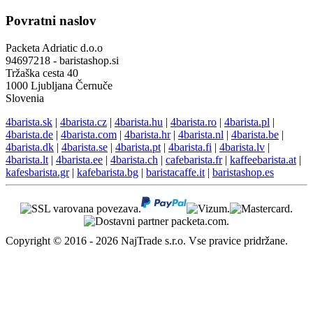
Povratni naslov
Packeta Adriatic d.o.o
94697218 - baristashop.si
Tržaška cesta 40
1000 Ljubljana Černuče
Slovenia
4barista.sk
|
4barista.cz
|
4barista.hu
|
4barista.ro
|
4barista.pl
|
4barista.de
|
4barista.com
|
4barista.hr
|
4barista.nl
|
4barista.be
|
4barista.dk
|
4barista.se
|
4barista.pt
|
4barista.fi
|
4barista.lv
|
4barista.lt
|
4barista.ee
|
4barista.ch
|
cafebarista.fr
|
kaffeebarista.at
|
kafesbarista.gr
|
kafebarista.bg
|
baristacaffe.it
|
baristashop.es
Copyright © 2016 - 2026 NajTrade s.r.o. Vse pravice pridržane.