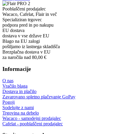
Pooblaščeni prodajalec
Wacaco, Cafelat, Flair in več
Specializiran trgovec
podpora pred in po nakupu
EU dostava
dostava v vse države EU
Blago na EU zalogi
pošiljamo iz lastnega skladišča
Brezplačna dostava v EU
za naročila nad 80,00 €
Informacije
O nas
Vračilo blaga
Dostava in plačilo
Zavarovano spletno plačevanje GoPay
Pogoji
Sodelujte z nami
Trgovina na debelo
Wacaco - samodejni prodajalec
Cafelat - pooblaščeni prodajalec