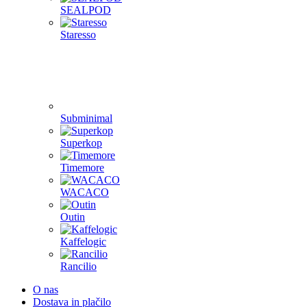
SEALPOD
Staresso
Subminimal
Superkop
Timemore
WACACO
Outin
Kaffelogic
Rancilio
O nas
Dostava in plačilo