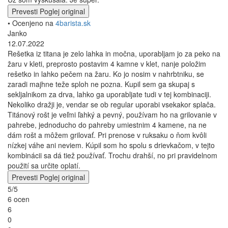
Prevesti
Poglej original
• Ocenjeno na
4barista.sk
Janko
12.07.2022
Rešetka iz titana je zelo lahka in močna, uporabljam jo za peko na
žaru v kleti, preprosto postavim 4 kamne v klet, nanje položim
rešetko in lahko pečem na žaru. Ko jo nosim v nahrbtniku, se
zaradi majhne teže sploh ne pozna. Kupil sem ga skupaj s
sekljalnikom za drva, lahko ga uporabljate tudi v tej kombinaciji.
Nekoliko dražji je, vendar se ob regular uporabi vsekakor splača.
Titánový rošt je veľmi ľahký a pevný, používam ho na grilovanie v
pahrebe, jednoducho do pahreby umiestnim 4 kamene, na ne
dám rošt a môžem grilovať. Pri prenose v ruksaku o ňom kvôli
nízkej váhe ani neviem. Kúpil som ho spolu s drievkačom, v tejto
kombinácii sa dá tiež používať. Trochu drahší, no pri pravidelnom
použití sa určite oplatí.
Prevesti
Poglej original
5/5
6 ocen
6
0