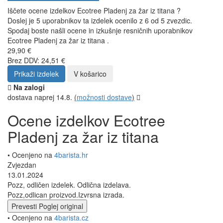
Iščete ocene izdelkov Ecotree Pladenj za žar iz titana ?
Doslej je 5 uporabnikov ta izdelek ocenilo z 6 od 5 zvezdic.
Spodaj boste našli ocene in izkušnje resničnih uporabnikov
Ecotree Pladenj za žar iz titana .
29,90 €
Brez DDV: 24,51 €
Prikaži izdelek
V košarico
Na zalogi
dostava naprej 14.8.
(
možnosti dostave
)
Ocene izdelkov Ecotree
Pladenj za žar iz titana
• Ocenjeno na
4barista.hr
Zvjezdan
13.01.2024
Pozz, odličen izdelek. Odlična izdelava.
Pozz,odlican proizvod.Izvrsna izrada.
Prevesti
Poglej original
• Ocenjeno na
4barista.cz