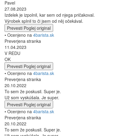
Pavel
27.08.2023
Izdelek je izpolnil, kar sem od njega pričakoval.
Výrobek splnil to či jsem od něj očekával.
Prevesti
Poglej original
• Ocenjeno na
4barista.sk
Preverjena stranka
11.04.2023
V REDU
OK
Prevesti
Poglej original
• Ocenjeno na
4barista.sk
Preverjena stranka
20.10.2022
To sem že poskusil. Super je.
Už som vyskúšala. Je super.
Prevesti
Poglej original
• Ocenjeno na
4barista.sk
Preverjena stranka
20.10.2022
To sem že poskusil. Super je.
Už som vyskúšala. Je super.