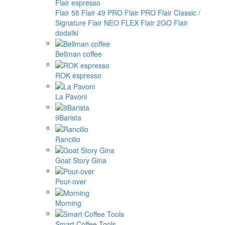
Flair espresso
Flair 58
Flair 49 PRO
Flair PRO
Flair Classic /
Signature
Flair NEO FLEX
Flair 2GO
Flair
dodatki
Bellman coffee
ROK espresso
La Pavoni
9Barista
Rancilio
Goat Story Gina
Pour-over
Morning
Smart Coffee Tools