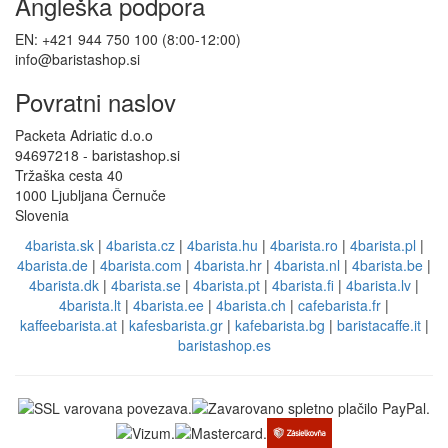
Angleška podpora
EN: +421 944 750 100 (8:00-12:00)
info@baristashop.si
Povratni naslov
Packeta Adriatic d.o.o
94697218 - baristashop.si
Tržaška cesta 40
1000 Ljubljana Černuče
Slovenia
4barista.sk
|
4barista.cz
|
4barista.hu
|
4barista.ro
|
4barista.pl
|
4barista.de
|
4barista.com
|
4barista.hr
|
4barista.nl
|
4barista.be
|
4barista.dk
|
4barista.se
|
4barista.pt
|
4barista.fi
|
4barista.lv
|
4barista.lt
|
4barista.ee
|
4barista.ch
|
cafebarista.fr
|
kaffeebarista.at
|
kafesbarista.gr
|
kafebarista.bg
|
baristacaffe.it
|
baristashop.es