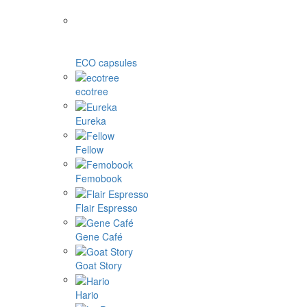
ECO capsules
ecotree
Eureka
Fellow
Femobook
Flair Espresso
Gene Café
Goat Story
Hario