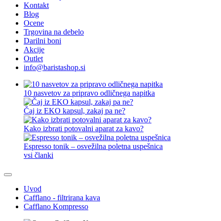
Kontakt
Blog
Ocene
Trgovina na debelo
Darilni boni
Akcije
Outlet
info@baristashop.si
10 nasvetov za pripravo odličnega napitka
Čaj iz EKO kapsul, zakaj pa ne?
Kako izbrati potovalni aparat za kavo?
Espresso tonik – osvežilna poletna uspešnica
vsi članki
Uvod
Cafflano - filtrirana kava
Cafflano Kompresso