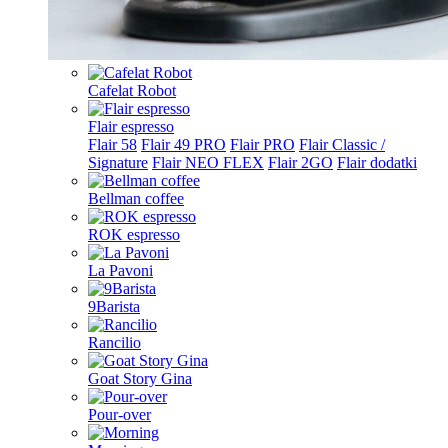
Cafelat Robot
Flair espresso
Flair 58
Flair 49 PRO
Flair PRO
Flair Classic /
Signature
Flair NEO FLEX
Flair 2GO
Flair dodatki
Bellman coffee
ROK espresso
La Pavoni
9Barista
Rancilio
Goat Story Gina
Pour-over