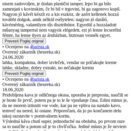
nisem zadovoljen, je dodan plastični tamper, lepo bi ga bilo
zamenjati s kovinskim, če bi bil v trgovini, bi ga zagotovo kupil.
Nagyon jó kávét készít ez a kis eszköz, de azért kellenek hozzá
további dolgok, amik nélkül esélytelen: nagyon jó daráló,
kávémérleg, valamilyen tűs disztribútor. Egyedül a hozzáadott
műanyag tamperral nem vagyok elégedett, ezt jó lenne lecserélni
fémre, ha lenne ilyen az áruházban, biztosan vennék egyet.
Prevesti
Poglej original
• Ocenjeno na
4barista.sk
Overený zákazník (heureka.sk)
24.06.2020
lahka, kompaktna, dober izvleček, vendar ne pričakujte kreme
lahke, skladne, dobry extrakt, no nečakajte kremu
Prevesti
Poglej original
• Ocenjeno na
4barista.sk
Overený zákazník (heureka.sk)
18.06.2020
Pridobljena kava je odličnega okusa, uporaba je preprosta, naučili se
je boste že prvič, potem pa je to le še vprašanje časa. Edini minus je,
da ne morem iztisniti vse vode, kar pa ne vpliva na nastalo kavo,
temveč na nered, ki ostane. Priporočam, da jo po končanem delu
takoj razstavite v pomivalnem koritu.
Výsledná káva chutí super, jednoduché na obsluhu, po prvom raze
sa to naučíte a potom už je to chvíľočka. Jediné mínus je že neviem