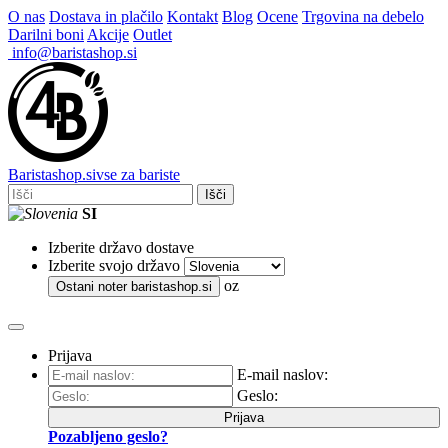
O nas
Dostava in plačilo
Kontakt
Blog
Ocene
Trgovina na debelo
Darilni boni
Akcije
Outlet
info@baristashop.si
Barista
shop
.si
vse za bariste
Išči
SI
Izberite državo dostave
Izberite svojo državo
oz
Ostani noter
baristashop.si
Prijava
E-mail naslov:
Geslo:
Prijava
Pozabljeno geslo?