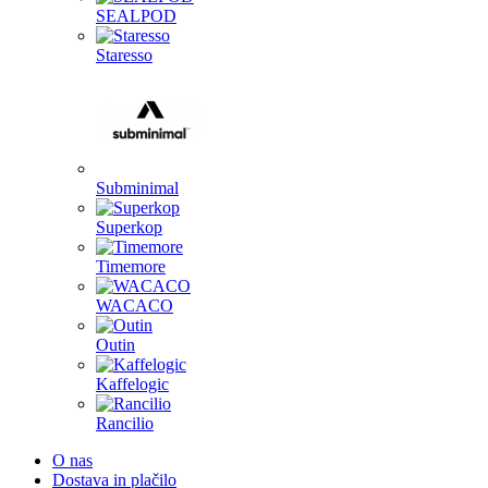
SEALPOD
Staresso
Subminimal
Superkop
Timemore
WACACO
Outin
Kaffelogic
Rancilio
O nas
Dostava in plačilo