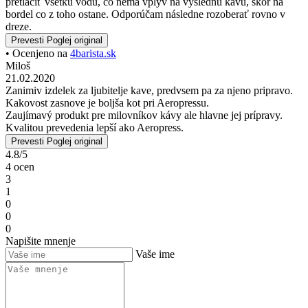
pretlačiť všetku vodu, čo nemá vplyv na výslednú kávu, skôr na
bordel co z toho ostane. Odporúčam následne rozoberať rovno v
dreze.
Prevesti
Poglej original
• Ocenjeno na
4barista.sk
Miloš
21.02.2020
Zanimiv izdelek za ljubitelje kave, predvsem pa za njeno pripravo.
Kakovost zasnove je boljša kot pri Aeropressu.
Zaujímavý produkt pre milovníkov kávy ale hlavne jej prípravy.
Kvalitou prevedenia lepší ako Aeropress.
Prevesti
Poglej original
4.8/5
4 ocen
3
1
0
0
0
Napišite mnenje
Vaše ime