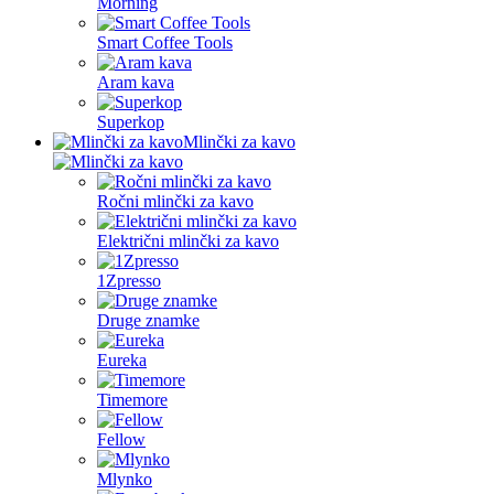
Morning
Smart Coffee Tools
Aram kava
Superkop
Mlinčki za kavo
Ročni mlinčki za kavo
Električni mlinčki za kavo
1Zpresso
Druge znamke
Eureka
Timemore
Fellow
Mlynko