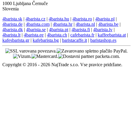
1000 Ljubljana Černuče
Slovenia
4barista.sk
|
4barista.cz
|
4barista.hu
|
4barista.ro
|
4barista.pl
|
4barista.de
|
4barista.com
|
4barista.hr
|
4barista.nl
|
4barista.be
|
4barista.dk
|
4barista.se
|
4barista.pt
|
4barista.fi
|
4barista.lv
|
4barista.lt
|
4barista.ee
|
4barista.ch
|
cafebarista.fr
|
kaffeebarista.at
|
kafesbarista.gr
|
kafebarista.bg
|
baristacaffe.it
|
baristashop.es
Copyright © 2016 - 2026 NajTrade s.r.o. Vse pravice pridržane.