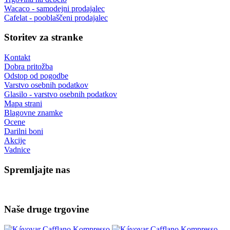
Wacaco - samodejni prodajalec
Cafelat - pooblaščeni prodajalec
Storitev za stranke
Kontakt
Dobra pritožba
Odstop od pogodbe
Varstvo osebnih podatkov
Glasilo - varstvo osebnih podatkov
Mapa strani
Blagovne znamke
Ocene
Darilni boni
Akcije
Vadnice
Spremljajte nas
Naše druge trgovine