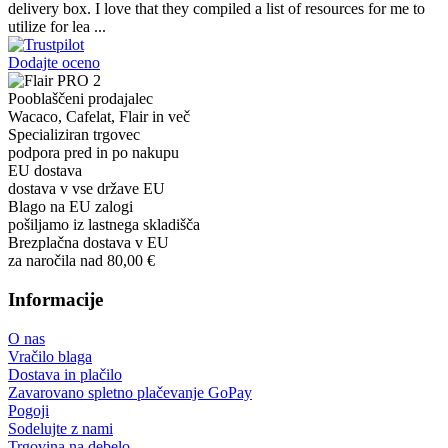
delivery box. I love that they compiled a list of resources for me to
utilize for lea ...
Dodajte oceno
Pooblaščeni prodajalec
Wacaco, Cafelat, Flair in več
Specializiran trgovec
podpora pred in po nakupu
EU dostava
dostava v vse države EU
Blago na EU zalogi
pošiljamo iz lastnega skladišča
Brezplačna dostava v EU
za naročila nad 80,00 €
Informacije
O nas
Vračilo blaga
Dostava in plačilo
Zavarovano spletno plačevanje GoPay
Pogoji
Sodelujte z nami
Trgovina na debelo