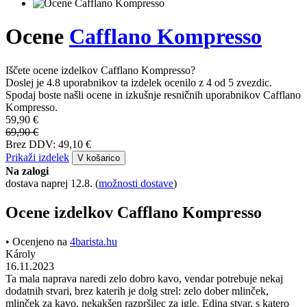
Ocene
Cafflano Kompresso
Iščete ocene izdelkov Cafflano Kompresso?
Doslej je 4.8 uporabnikov ta izdelek ocenilo z 4 od 5 zvezdic.
Spodaj boste našli ocene in izkušnje resničnih uporabnikov Cafflano
Kompresso.
59,90 €
69,90 €
Brez DDV: 49,10 €
Prikaži izdelek
V košarico
Na zalogi
dostava naprej 12.8.
(
možnosti dostave
)
Ocene izdelkov Cafflano Kompresso
• Ocenjeno na
4barista.hu
Károly
16.11.2023
Ta mala naprava naredi zelo dobro kavo, vendar potrebuje nekaj
dodatnih stvari, brez katerih je dolg strel: zelo dober mlinček,
mlinček za kavo, nekakšen razpršilec za igle. Edina stvar, s katero