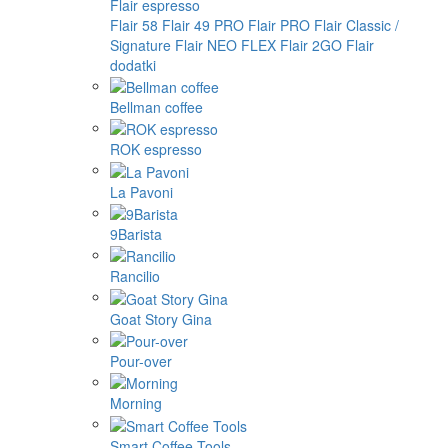
Flair espresso
Flair 58
Flair 49 PRO
Flair PRO
Flair Classic /
Signature
Flair NEO FLEX
Flair 2GO
Flair
dodatki
Bellman coffee
ROK espresso
La Pavoni
9Barista
Rancilio
Goat Story Gina
Pour-over
Morning
Smart Coffee Tools