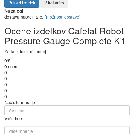
Prikaži izdelek
V košarico
Na zalogi
dostava naprej 12.8.
(
možnosti dostave
)
Ocene izdelkov Cafelat Robot
Pressure Gauge Complete Kit
Za ta izdelek ni mnenj.
0/5
0 ocen
0
0
0
0
0
Napišite mnenje
Vaše ime