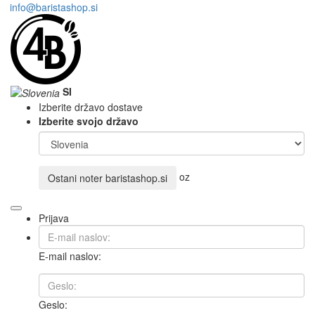
info@baristashop.si
SI
Izberite državo dostave
Izberite svojo državo
oz
Ostani noter
baristashop.si
Prijava
E-mail naslov:
Geslo: