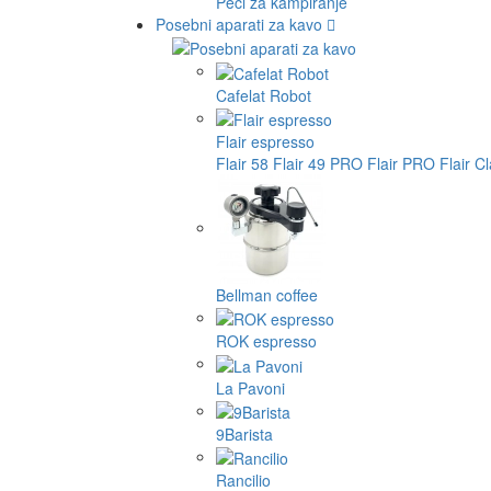
Peči za kampiranje
Posebni aparati za kavo
Cafelat Robot
Flair espresso
Flair 58
Flair 49 PRO
Flair PRO
Flair C
Bellman coffee
ROK espresso
La Pavoni
9Barista
Rancilio