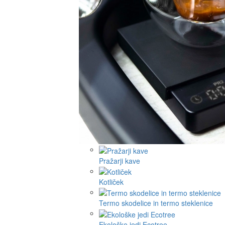
Pražarji kave
Kotliček
Termo skodelice in termo steklenice
Ekološke jedi Ecotree