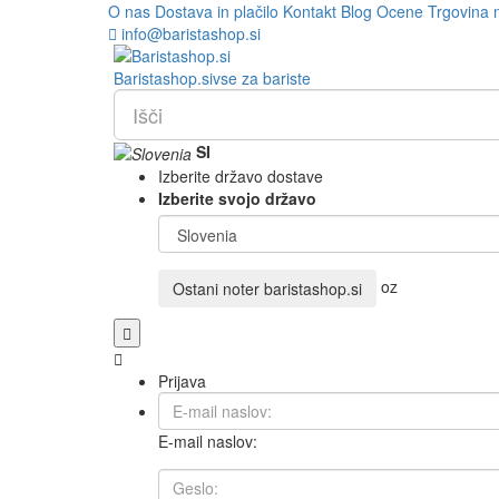
O nas
Dostava in plačilo
Kontakt
Blog
Ocene
Trgovina 
info@baristashop.si
Barista
shop
.si
vse za bariste
SI
Izberite državo dostave
Izberite svojo državo
oz
Ostani noter
baristashop.si
Prijava
E-mail naslov: