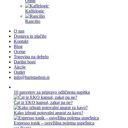
Outin
Kaffelogic
Rancilio
O nas
Dostava in plačilo
Kontakt
Blog
Ocene
Trgovina na debelo
Darilni boni
Akcije
Outlet
info@baristashop.si