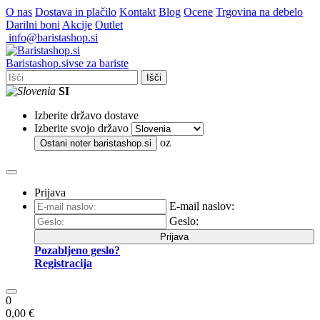
O nas
Dostava in plačilo
Kontakt
Blog
Ocene
Trgovina na debelo
Darilni boni
Akcije
Outlet
info@baristashop.si
Barista
shop
.si
vse za bariste
Išči
SI
Izberite državo dostave
Izberite svojo državo
oz
Ostani noter
baristashop.si
Prijava
E-mail naslov:
Geslo:
Prijava
Pozabljeno geslo?
Registracija
0
0,00 €