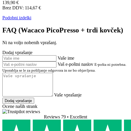
FAQ - Vprašanja o izdelku
Wacaco PicoPresso + trdi
kovček
Iščete dodatne informacije o Wacaco PicoPresso + trdi kovček?
V našem razdelku za tehnično podporo boste našli pogosto
zastavljena vprašanja (FAQ) in odgovore v zvezi s funkcijami,
parametri in uporabo tega izdelka. Če imate specifično vprašanje o
Wacaco PicoPresso + trdi kovček, ga dodajte v spodnji forum za
razprave. Z veseljem vam bomo odgovorili.
139,90 €
Brez DDV: 114,67 €
Podobni izdelki
FAQ (Wacaco PicoPresso + trdi kovček)
Ni na voljo nobenih vprašanj.