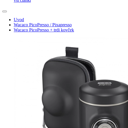
10 nasvetov za pripravo odličnega napitka
Čaj iz EKO kapsul, zakaj pa ne?
Kako izbrati potovalni aparat za kavo?
Espresso tonik – osvežilna poletna uspešnica
vsi članki
Uvod
Wacaco PicoPresso / Pixapresso
Wacaco PicoPresso + trdi kovček