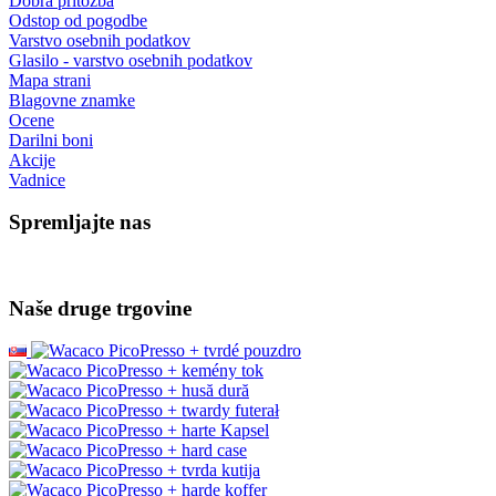
Informacije
O nas
Vračilo blaga
Dostava in plačilo
Zavarovano spletno plačevanje GoPay
Pogoji
Sodelujte z nami
Trgovina na debelo
Wacaco - samodejni prodajalec
Cafelat - pooblaščeni prodajalec
Storitev za stranke
Kontakt
Dobra pritožba
Odstop od pogodbe
Varstvo osebnih podatkov
Glasilo - varstvo osebnih podatkov
Mapa strani
Blagovne znamke
Ocene
Darilni boni
Akcije