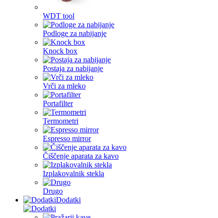
WDT tool
Podloge za nabijanje
Knock box
Postaja za nabijanje
Vrči za mleko
Portafilter
Termometri
Espresso mirror
Čiščenje aparata za kavo
Izplakovalnik stekla
Drugo
Dodatki