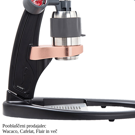
order procedure and delivery.
Martynas Sagaitis
Great product. Game changer.
Will
I absolutely love 4barista. I love the message they wrote on the
delivery box. I love that they compiled a list of resources for me to
utilize for lea ...
Dodajte oceno