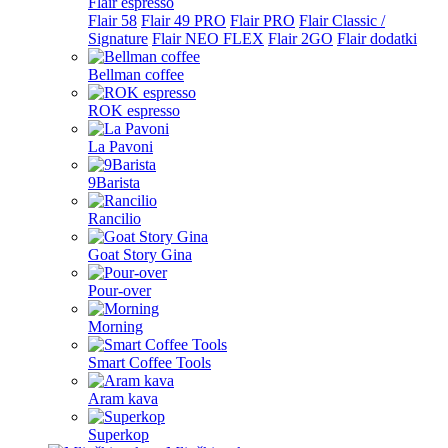
Flair espresso
Flair 58
Flair 49 PRO
Flair PRO
Flair Classic /
Signature
Flair NEO FLEX
Flair 2GO
Flair dodatki
Bellman coffee
ROK espresso
La Pavoni
9Barista
Rancilio
Goat Story Gina
Pour-over
Morning
Smart Coffee Tools
Aram kava
Superkop