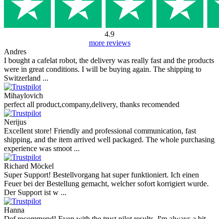
Dodaj vprašanje
Vaše ime
Vaš e-poštni naslov
E-pošta ni potrebna.
Uporablja se le za pošiljanje odgovora in ne bo objavljena.
Vaše vprašanje
Dodaj vprašanje
Ocene naših strank
Reviews 79
• Excellent
4.9
more reviews
Andres
I bought a cafelat robot, the delivery was really fast and the products
were in great conditions. I will be buying again. The shipping to
Switzerland ...