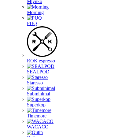
Mlynko
Morning
PUQ
ROK espresso
SEALPOD
Staresso
Subminimal
Superkop
Timemore
WACACO