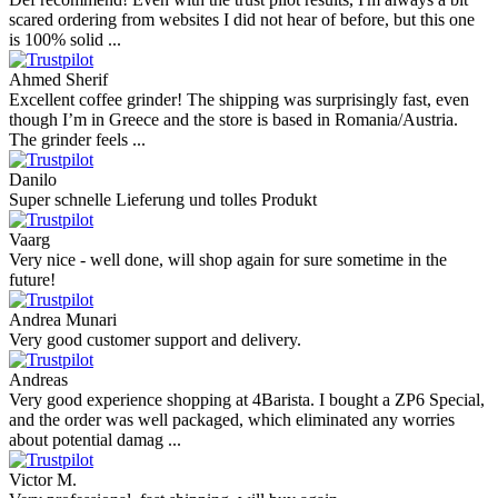
Mihaylovich
perfect all product,company,delivery, thanks recomended
Nerijus
Excellent store! Friendly and professional communication, fast
shipping, and the item arrived well packaged. The whole purchasing
experience was smoot ...
Richard Möckel
Super Support! Bestellvorgang hat super funktioniert. Ich einen
Feuer bei der Bestellung gemacht, welcher sofort korrigiert wurde.
Der Support ist w ...
Hanna
Def recommend! Even with the trust pilot results, I'm always a bit
scared ordering from websites I did not hear of before, but this one
is 100% solid ...
Ahmed Sherif
Excellent coffee grinder! The shipping was surprisingly fast, even
though I’m in Greece and the store is based in Romania/Austria.
The grinder feels ...
Danilo