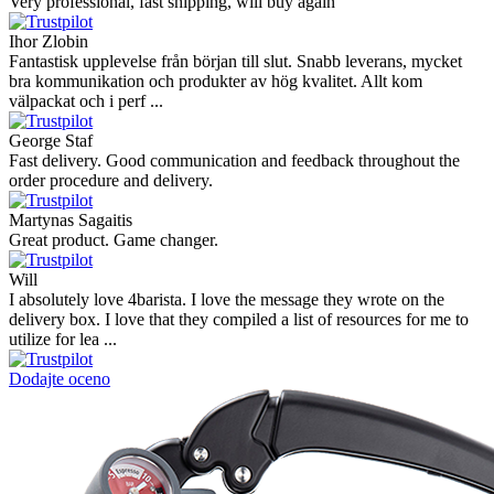
Super schnelle Lieferung und tolles Produkt
Vaarg
Very nice - well done, will shop again for sure sometime in the
future!
Andrea Munari
Very good customer support and delivery.
Andreas
Very good experience shopping at 4Barista. I bought a ZP6 Special,
and the order was well packaged, which eliminated any worries
about potential damag ...
Victor M.
Very professional, fast shipping, will buy again
Ihor Zlobin
Fantastisk upplevelse från början till slut. Snabb leverans, mycket
bra kommunikation och produkter av hög kvalitet. Allt kom
välpackat och i perf ...
George Staf
Fast delivery. Good communication and feedback throughout the