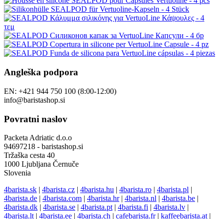
Angleška podpora
EN: +421 944 750 100 (8:00-12:00)
info@baristashop.si
Povratni naslov
Packeta Adriatic d.o.o
94697218 - baristashop.si
Tržaška cesta 40
1000 Ljubljana Černuče
Slovenia
4barista.sk
|
4barista.cz
|
4barista.hu
|
4barista.ro
|
4barista.pl
|
4barista.de
|
4barista.com
|
4barista.hr
|
4barista.nl
|
4barista.be
|
4barista.dk
|
4barista.se
|
4barista.pt
|
4barista.fi
|
4barista.lv
|
4barista.lt
|
4barista.ee
|
4barista.ch
|
cafebarista.fr
|
kaffeebarista.at
|