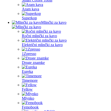
Smart Coffee Tools
Aram kava
Superkop
Mlinčki za kavo
Ročni mlinčki za kavo
Električni mlinčki za kavo
1Zpresso
Druge znamke
Eureka
Timemore
Fellow
Mlynko
Femobook