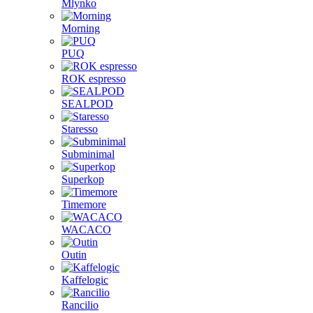
Mlynko
Morning
PUQ
ROK espresso
SEALPOD
Staresso
Subminimal
Superkop
Timemore
WACACO
Outin
Kaffelogic
Rancilio