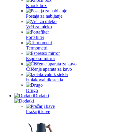
Knock box
Postaja za nabijanje
Vrči za mleko
Portafilter
Termometri
Espresso mirror
Čiščenje aparata za kavo
Izplakovalnik stekla
Drugo
Dodatki
Pražarji kave