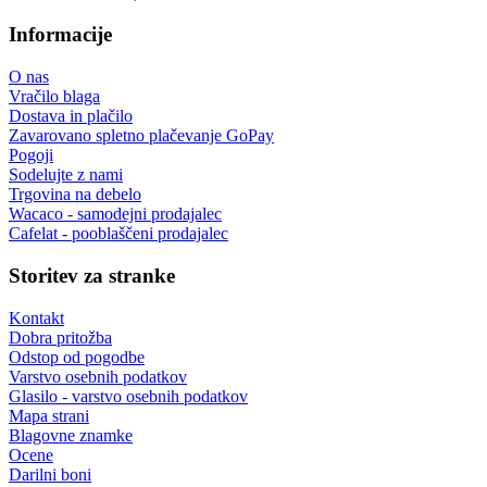
Informacije
O nas
Vračilo blaga
Dostava in plačilo
Zavarovano spletno plačevanje GoPay
Pogoji
Sodelujte z nami
Trgovina na debelo
Wacaco - samodejni prodajalec
Cafelat - pooblaščeni prodajalec
Storitev za stranke
Kontakt
Dobra pritožba
Odstop od pogodbe
Varstvo osebnih podatkov
Glasilo - varstvo osebnih podatkov
Mapa strani
Blagovne znamke
Ocene
Darilni boni