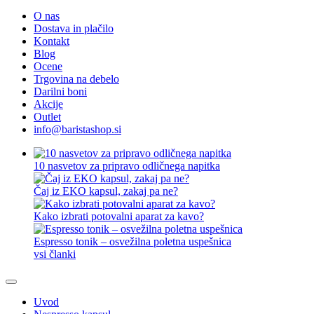
O nas
Dostava in plačilo
Kontakt
Blog
Ocene
Trgovina na debelo
Darilni boni
Akcije
Outlet
info@baristashop.si
10 nasvetov za pripravo odličnega napitka
Čaj iz EKO kapsul, zakaj pa ne?
Kako izbrati potovalni aparat za kavo?
Espresso tonik – osvežilna poletna uspešnica
vsi članki
Uvod