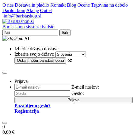
O nas
Dostava in plačilo
Kontakt
Blog
Ocene
Trgovina na debelo
Darilni boni
Akcije
Outlet
info@baristashop.si
Barista
shop
.si
vse za bariste
Išči
SI
Izberite državo dostave
Izberite svojo državo
oz
Ostani noter
baristashop.si
Prijava
E-mail naslov:
Geslo:
Prijava
Pozabljeno geslo?
Registracija
0
0,00 €