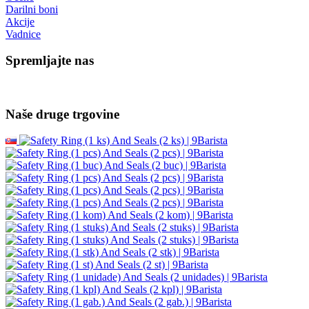
Darilni boni
Akcije
Vadnice
Spremljajte nas
Naše druge trgovine