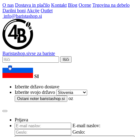
O nas
Dostava in plačilo
Kontakt
Blog
Ocene
Trgovina na debelo
Darilni boni
Akcije
Outlet
info@baristashop.si
Barista
shop
.si
vse za bariste
Išči
SI
Izberite državo dostave
Izberite svojo državo
oz
Ostani noter
baristashop.si
Prijava
E-mail naslov:
Geslo: