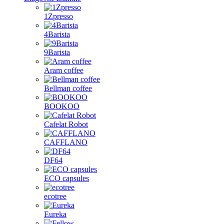
1Zpresso
4Barista
9Barista
Aram coffee
Bellman coffee
BOOKOO
Cafelat Robot
CAFFLANO
DF64
ECO capsules
ecotree
Eureka