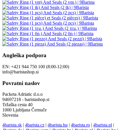
Angleška podpora
EN: +421 944 750 100 (8:00-12:00)
info@baristashop.si
Povratni naslov
Packeta Adriatic d.o.o
94697218 - baristashop.si
Tržaška cesta 40
1000 Ljubljana Černuče
Slovenia
4barista.sk
|
4barista.cz
|
4barista.hu
|
4barista.ro
|
4barista.pl
|