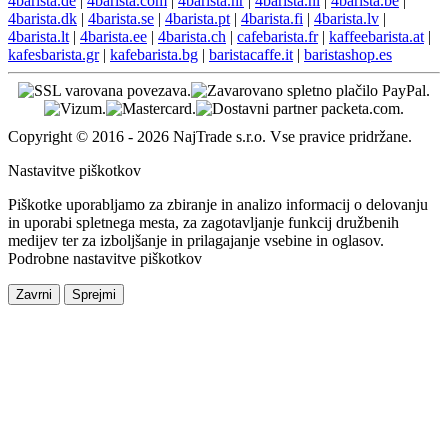
4barista.de
|
4barista.com
|
4barista.hr
|
4barista.nl
|
4barista.be
|
4barista.dk
|
4barista.se
|
4barista.pt
|
4barista.fi
|
4barista.lv
|
4barista.lt
|
4barista.ee
|
4barista.ch
|
cafebarista.fr
|
kaffeebarista.at
|
kafesbarista.gr
|
kafebarista.bg
|
baristacaffe.it
|
baristashop.es
Copyright © 2016 - 2026 NajTrade s.r.o. Vse pravice pridržane.
Nastavitve piškotkov
Piškotke uporabljamo za zbiranje in analizo informacij o delovanju
in uporabi spletnega mesta, za zagotavljanje funkcij družbenih
medijev ter za izboljšanje in prilagajanje vsebine in oglasov.
Podrobne nastavitve piškotkov
Zavrni
Sprejmi