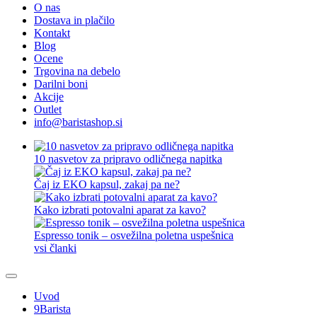
O nas
Dostava in plačilo
Kontakt
Blog
Ocene
Trgovina na debelo
Darilni boni
Akcije
Outlet
info@baristashop.si
10 nasvetov za pripravo odličnega napitka
Čaj iz EKO kapsul, zakaj pa ne?
Kako izbrati potovalni aparat za kavo?
Espresso tonik – osvežilna poletna uspešnica
vsi članki
Uvod
9Barista