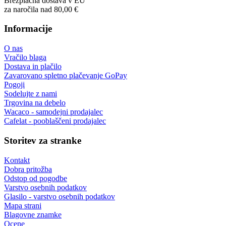
Brezplačna dostava v EU
za naročila nad 80,00 €
Informacije
O nas
Vračilo blaga
Dostava in plačilo
Zavarovano spletno plačevanje GoPay
Pogoji
Sodelujte z nami
Trgovina na debelo
Wacaco - samodejni prodajalec
Cafelat - pooblaščeni prodajalec
Storitev za stranke
Kontakt
Dobra pritožba
Odstop od pogodbe
Varstvo osebnih podatkov
Glasilo - varstvo osebnih podatkov
Mapa strani
Blagovne znamke
Ocene