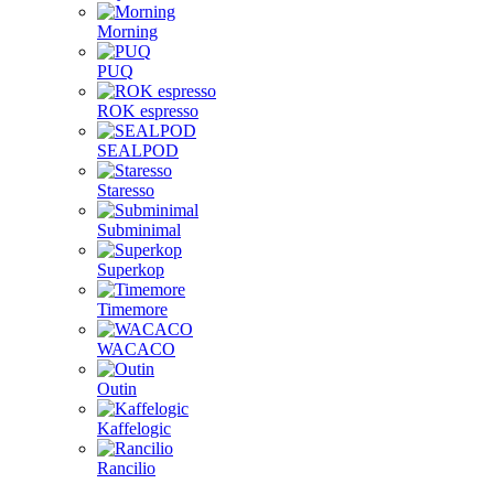
Morning
PUQ
ROK espresso
SEALPOD
Staresso
Subminimal
Superkop
Timemore
WACACO
Outin
Kaffelogic
Rancilio