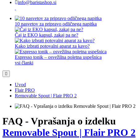
info@baristashop.si
10 nasvetov za pripravo odličnega napitka
Čaj iz EKO kapsul, zakaj pa ne?
Kako izbrati potovalni aparat za kavo?
Espresso tonik – osvežilna poletna uspešnica
vsi članki
Uvod
Flair PRO
Removable Spout | Flair PRO 2
FAQ - Vprašanja o izdelku
Removable Spout | Flair PRO 2