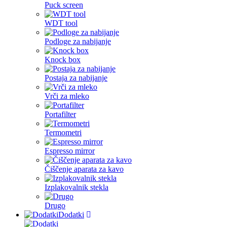
Puck screen
WDT tool
Podloge za nabijanje
Knock box
Postaja za nabijanje
Vrči za mleko
Portafilter
Termometri
Espresso mirror
Čiščenje aparata za kavo
Izplakovalnik stekla
Drugo
Dodatki