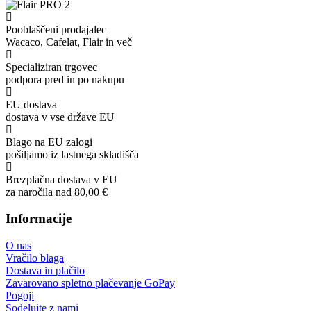
Pooblaščeni prodajalec
Wacaco, Cafelat, Flair in več
Specializiran trgovec
podpora pred in po nakupu
EU dostava
dostava v vse države EU
Blago na EU zalogi
pošiljamo iz lastnega skladišča
Brezplačna dostava v EU
za naročila nad 80,00 €
Informacije
O nas
Vračilo blaga
Dostava in plačilo
Zavarovano spletno plačevanje GoPay
Pogoji
Sodelujte z nami