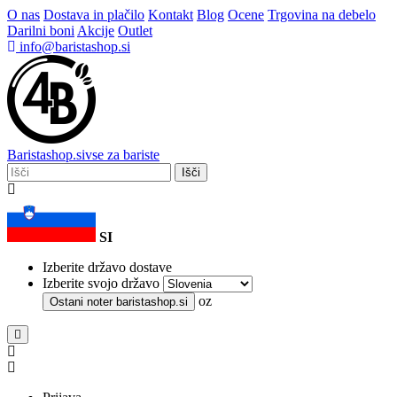
O nas
Dostava in plačilo
Kontakt
Blog
Ocene
Trgovina na debelo
Darilni boni
Akcije
Outlet
info@baristashop.si
Barista
shop
.si
vse za bariste
Išči
SI
Izberite državo dostave
Izberite svojo državo
oz
Ostani noter
baristashop.si