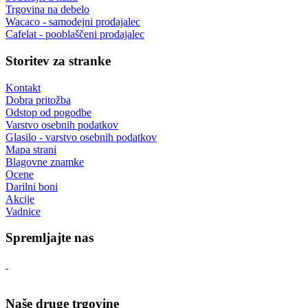
Trgovina na debelo
Wacaco - samodejni prodajalec
Cafelat - pooblaščeni prodajalec
Storitev za stranke
Kontakt
Dobra pritožba
Odstop od pogodbe
Varstvo osebnih podatkov
Glasilo - varstvo osebnih podatkov
Mapa strani
Blagovne znamke
Ocene
Darilni boni
Akcije
Vadnice
Spremljajte nas
Naše druge trgovine