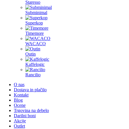
Staresso
Subminimal
Superkop
Timemore
WACACO
Outin
Kaffelogic
Rancilio
O nas
Dostava in plačilo
Kontakt
Blog
Ocene
Trgovina na debelo
Darilni boni
Akcije
Outlet