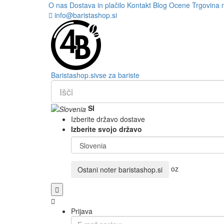
O nas
Dostava in plačilo
Kontakt
Blog
Ocene
Trgovina 
info@baristashop.si
Barista
shop
.si
vse za bariste
SI
Izberite državo dostave
Izberite svojo državo
oz
Ostani noter
baristashop.si
Prijava