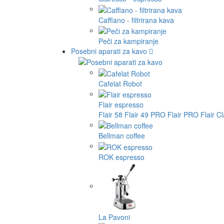
Cafflano - filtrirana kava
Peči za kampiranje
Posebni aparati za kavo
Cafelat Robot
Flair espresso
Flair 58
Flair 49 PRO
Flair PRO
Flair C
Bellman coffee
ROK espresso
La Pavoni