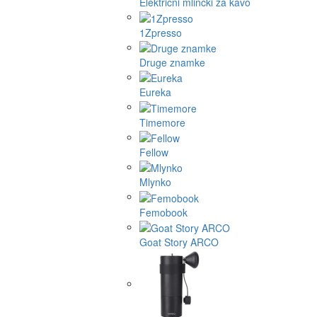
Električni mlinčki za kavo
1Zpresso
Druge znamke
Eureka
Timemore
Fellow
Mlynko
Femobook
Goat Story ARCO