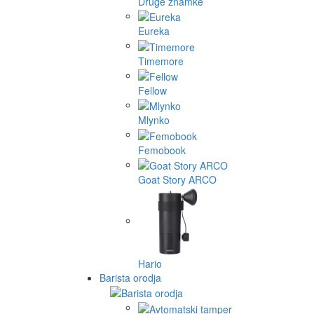
Druge znamke
Eureka
Timemore
Fellow
Mlynko
Femobook
Goat Story ARCO
Hario
Barista orodja