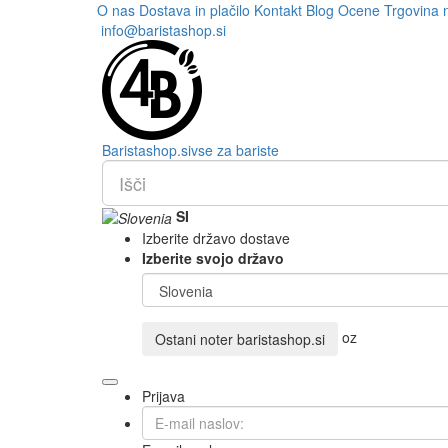
O nas
Dostava in plačilo
Kontakt
Blog
Ocene
Trgovina 
info@baristashop.si
Barista
shop
.si
vse za bariste
SI
Izberite državo dostave
Izberite svojo državo
oz
Ostani noter
baristashop.si
Prijava