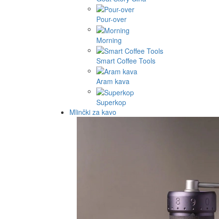
Pour-over
Morning
Smart Coffee Tools
Aram kava
Superkop
Mlinčki za kavo