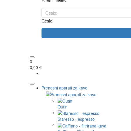
E-mail naslov:
Geslo:
0
0,00 €
Prenosni aparati za kavo
Outin
Staresso - espresso