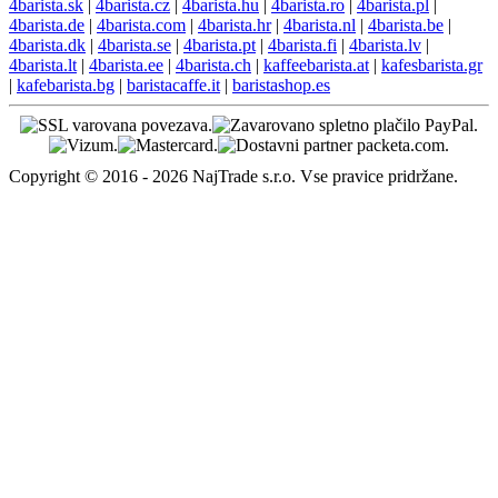
4barista.sk
|
4barista.cz
|
4barista.hu
|
4barista.ro
|
4barista.pl
|
4barista.de
|
4barista.com
|
4barista.hr
|
4barista.nl
|
4barista.be
|
4barista.dk
|
4barista.se
|
4barista.pt
|
4barista.fi
|
4barista.lv
|
4barista.lt
|
4barista.ee
|
4barista.ch
|
kaffeebarista.at
|
kafesbarista.gr
|
kafebarista.bg
|
baristacaffe.it
|
baristashop.es
Copyright © 2016 - 2026 NajTrade s.r.o. Vse pravice pridržane.