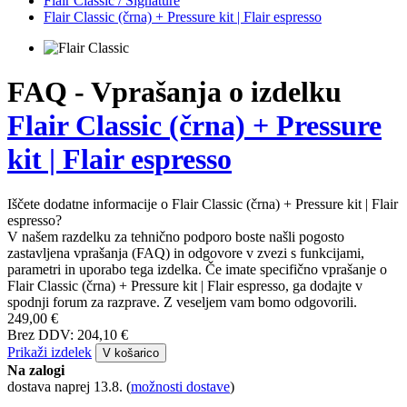
Flair Classic / Signature
Flair Classic (črna) + Pressure kit | Flair espresso
FAQ - Vprašanja o izdelku
Flair Classic (črna) + Pressure
kit | Flair espresso
Iščete dodatne informacije o Flair Classic (črna) + Pressure kit | Flair
espresso?
V našem razdelku za tehnično podporo boste našli pogosto
zastavljena vprašanja (FAQ) in odgovore v zvezi s funkcijami,
parametri in uporabo tega izdelka. Če imate specifično vprašanje o
Flair Classic (črna) + Pressure kit | Flair espresso, ga dodajte v
spodnji forum za razprave. Z veseljem vam bomo odgovorili.
249,00 €
Brez DDV: 204,10 €
Prikaži izdelek
V košarico
Na zalogi
dostava naprej 13.8.
(
možnosti dostave
)