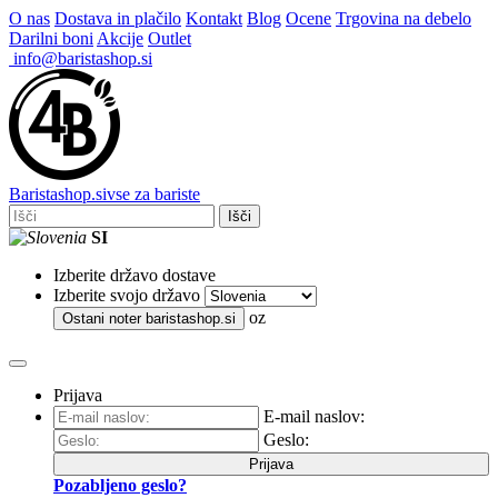
O nas
Dostava in plačilo
Kontakt
Blog
Ocene
Trgovina na debelo
Darilni boni
Akcije
Outlet
info@baristashop.si
Barista
shop
.si
vse za bariste
Išči
SI
Izberite državo dostave
Izberite svojo državo
oz
Ostani noter
baristashop.si
Prijava
E-mail naslov:
Geslo:
Prijava
Pozabljeno geslo?