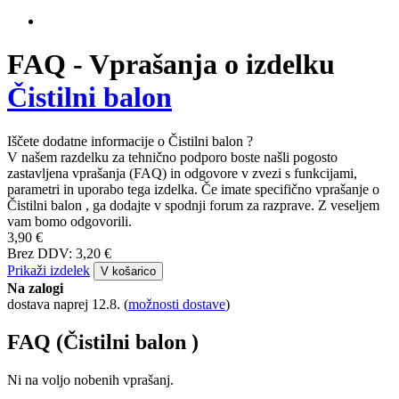
FAQ - Vprašanja o izdelku
Čistilni balon
Iščete dodatne informacije o Čistilni balon ?
V našem razdelku za tehnično podporo boste našli pogosto
zastavljena vprašanja (FAQ) in odgovore v zvezi s funkcijami,
parametri in uporabo tega izdelka. Če imate specifično vprašanje o
Čistilni balon , ga dodajte v spodnji forum za razprave. Z veseljem
vam bomo odgovorili.
3,90 €
Brez DDV: 3,20 €
Prikaži izdelek
V košarico
Na zalogi
dostava naprej 12.8.
(
možnosti dostave
)
FAQ (Čistilni balon )
Ni na voljo nobenih vprašanj.