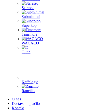
Staresso
Subminimal
Superkop
Timemore
WACACO
Outin
Kaffelogic
Rancilio
O nas
Dostava in plačilo
Kontakt