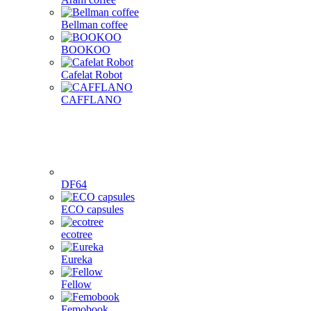
Bellman coffee
BOOKOO
Cafelat Robot
CAFFLANO
DF64
ECO capsules
ecotree
Eureka
Fellow
Femobook