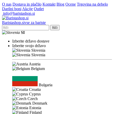
O nas
Dostava in plačilo
Kontakt
Blog
Ocene
Trgovina na debelo
Darilni boni
Akcije
Outlet
info@baristashop.si
Barista
shop
.si
vse za bariste
Išči
SI
Izberite državo dostave
Izberite svojo državo
Slovenia
Slovenia
Austria
Belgium
Bulgaria
Croatia
Cyprus
Czech
Denmark
Estonia
Finland