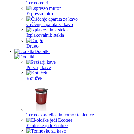
Termometri
Espresso mirror
Čiščenje aparata za kavo
Izplakovalnik stekla
Drugo
Dodatki
Pražarji kave
Kotliček
Termo skodelice in termo steklenice
Ekološke jedi Ecotree