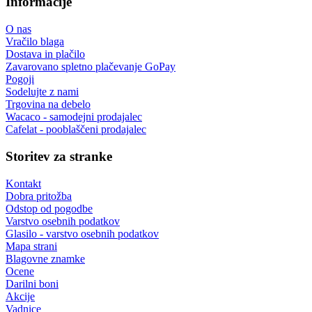
Informacije
O nas
Vračilo blaga
Dostava in plačilo
Zavarovano spletno plačevanje GoPay
Pogoji
Sodelujte z nami
Trgovina na debelo
Wacaco - samodejni prodajalec
Cafelat - pooblaščeni prodajalec
Storitev za stranke
Kontakt
Dobra pritožba
Odstop od pogodbe
Varstvo osebnih podatkov
Glasilo - varstvo osebnih podatkov
Mapa strani
Blagovne znamke
Ocene
Darilni boni
Akcije
Vadnice