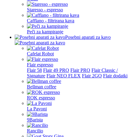
Staresso - espresso
Cafflano - filtrirana kava
Peči za kampiranje
Posebni aparati za kavo
Cafelat Robot
Flair espresso
Flair 58
Flair 49 PRO
Flair PRO
Flair Classic /
Signature
Flair NEO FLEX
Flair 2GO
Flair dodatki
Bellman coffee
ROK espresso
La Pavoni
9Barista
Rancilio