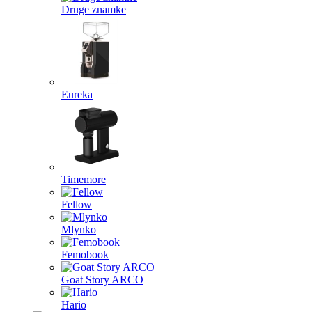
Druge znamke
Eureka
Timemore
Fellow
Mlynko
Femobook
Goat Story ARCO
Hario