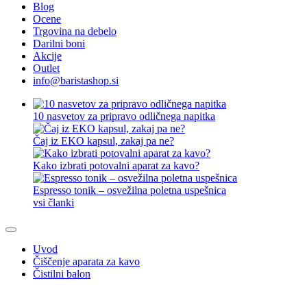
Blog
Ocene
Trgovina na debelo
Darilni boni
Akcije
Outlet
info@baristashop.si
10 nasvetov za pripravo odličnega napitka
Čaj iz EKO kapsul, zakaj pa ne?
Kako izbrati potovalni aparat za kavo?
Espresso tonik – osvežilna poletna uspešnica
vsi članki
Uvod
Čiščenje aparata za kavo
Čistilni balon