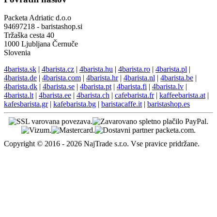
Packeta Adriatic d.o.o
94697218 - baristashop.si
Tržaška cesta 40
1000 Ljubljana Černuče
Slovenia
4barista.sk
|
4barista.cz
|
4barista.hu
|
4barista.ro
|
4barista.pl
|
4barista.de
|
4barista.com
|
4barista.hr
|
4barista.nl
|
4barista.be
|
4barista.dk
|
4barista.se
|
4barista.pt
|
4barista.fi
|
4barista.lv
|
4barista.lt
|
4barista.ee
|
4barista.ch
|
cafebarista.fr
|
kaffeebarista.at
|
kafesbarista.gr
|
kafebarista.bg
|
baristacaffe.it
|
baristashop.es
Copyright © 2016 - 2026 NajTrade s.r.o. Vse pravice pridržane.